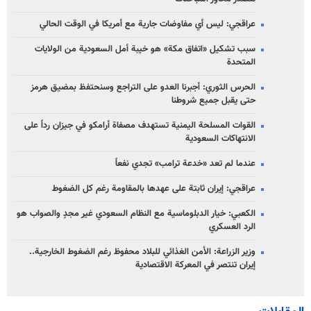
عراقجي: ليس أي مفاوضات جارية مع أمريكا في الوقت الحالي
سبب تشكيل «اتفاق مكة» هو خيبة أمل السعودية من الولايات
المتحدة
الحرس الثوري: أجبرنا العدو على التراجع وسنحتفظ بمضيق هرمز
حتى يقبل جميع شروطنا
القوات المسلحة اليمنية تستهدف مصفاة أرامكو في جيزان رداً على
الانتهاكات السعودية
عندما لم تعد «خدعة ترامب» تجدي نفعاً
عراقجي: إيران ثابتة على عهدها بالمقاومة رغم كل الضغوط
الكعبي: خيار الدبلوماسية مع النظام السعودي غير مجدٍ والصواب هو
الرد العسكري
وزير الزراعة: الأمن الغذائي للبلاد محفوظ رغم الضغوط الخارجية..
إيران تنتصر في المعركة الاقتصادية