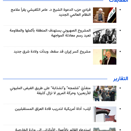
المقابلات
قيادي حزب الدعوة الشيخ د. عامر الكفيشي يقرأ ملامح
النظام العالمي الجديد
المشروع الصهيوني يستهدف المنطقة بأكملها والمقاومة
تعيد رسم معادلة المواجهة
مشروع كسر إيران قد سقط، وبدأت ولادة شرق جديد
التقارير
منفذَيّ "شلمجه" و"تشذابة" على طريق الفيض المليوني
للأربعين؛ وحركة المرور لا تزال كثيفة
آيلب: أداة أمريكية لتدريب قادة العراق المستقبليين
استدعاء القائم بالأعمال الأوكراني إلى وزارة الخارجية