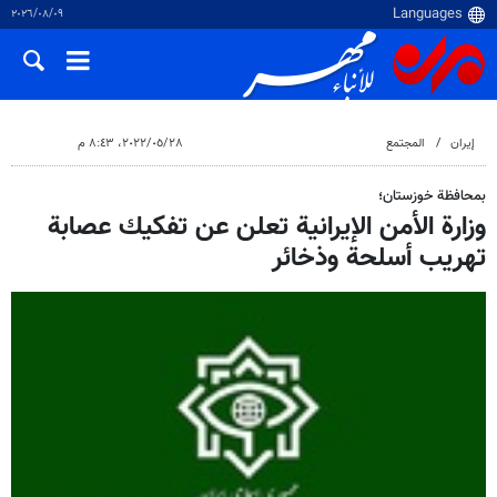
٠٩‏/٠٨‏/٢٠٢٦
إيران
المجتمع
٢٨‏/٠٥‏/٢٠٢٢، ٨:٤٣ م
بمحافظة خوزستان؛
وزارة الأمن الإيرانية تعلن عن تفكيك عصابة
تهريب أسلحة وذخائر