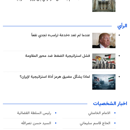
الرأي
عندما لم تعد «خدعة ترامب» تجدي نفعاً
فشل استراتيجية الضغط ضد محور المقاومة
لماذا يشكّل مضيق هرمز أداة استراتيجية لإيران؟
اخبار الشخصيات
الامام الخامنئي
رئیس السلطة القضائیة
الحاج قاسم سليماني
السيد حسن نصرالله