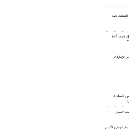
 الضغط ضد
 هرمز أداة
؟
 الإمارات
س السلطة
ة
يد حسن
يخ عيسى قاسم