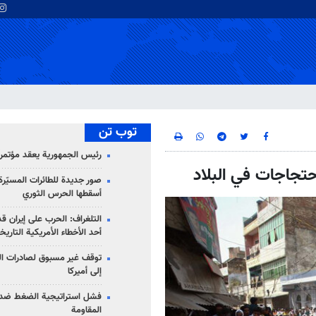
توب تن
رئيس الجمهورية يعقد مؤتمراً 
صور جديدة للطائرات المسيّرة 
أسقطها الحرس الثوري
التلغراف: الحرب على إيران ق
أحد الأخطاء الأمريكية التاريخ
توقف غير مسبوق لصادرات ال
إلى أميركا
فشل استراتيجية الضغط ضد
المقاومة