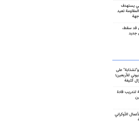
ني يستهدف
المقاومة تعيد
جهة
 قد سقط،
 جديد
و"تشذابة" على
وني للأربعين؛
زال كثيفة
ة لتدريب قادة
ين
أعمال الأوكراني