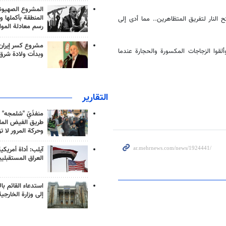
المشروع الصهيو
المنطقة بأكملها و
لنار لتفريق المتظاهرين.. مما أدى إلى
رسم معادلة الموا
مشروع كسر إيران
وا الزجاجات المكسورة والحجارة عندما
وبدأت ولادة شرق
التقارير
منفذَيّ "شلمجه" 
طريق الفيض الملي
وحركة المرور لا ت
آيلب: أداة أمريكي
العراق المستقبلي
استدعاء القائم بال
إلى وزارة الخارجية