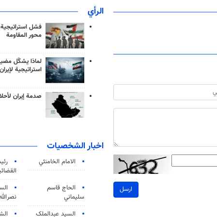
الرأي
فشل استراتيجية
محور المقاومة
لماذا يشكّل مضيق
استراتيجية لإيران
صدمة إيران لأحلام
اخبار الشخصيات
الامام الخامنئي
رئی
القضائی
الحاج قاسم
الس
ارسل
سليماني
نصرالله
السید عبدالملک
الش