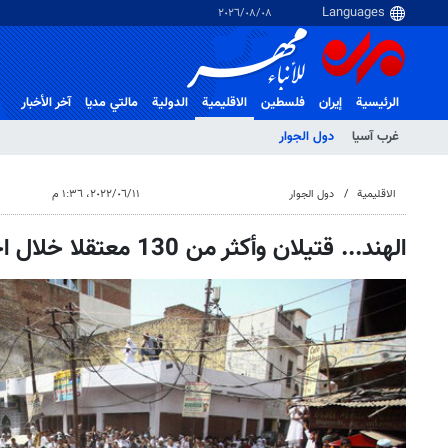
٠٨‏/٠٨‏/٢٠٢٦
الرئيسية
إيران
فلسطین
الاقلیمیة
الدولية
مالتي مدیا
آخر الأخبار
غرب آسیا
دول الجوار
الاقلیمیة
دول الجوار
١١‏/٠٦‏/٢٠٢٢، ١:٣٦ م
الهند... قتيلان وأكثر من 130 معتقلا خلال احتجاجات في البلاد