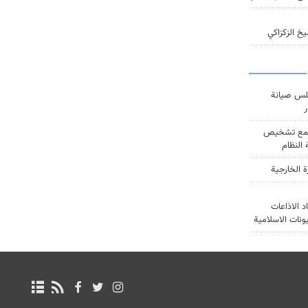
خ الزكزاكي
س صيانة
ر
ع تشخيص
النظام
ة الخارجية
د الاذاعات
يونات الاسلامية