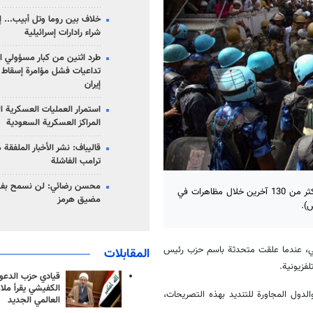
خلاف بين روما وتل أبيب... إ
شراء رادارات إسرائيلية
طرد اثنين من كبار مسؤولي ال
تداعيات فشل مؤامرة إسقاط ا
إيران
استمرار العمليات العسكرية ا
المراكز العسكرية السعودية
قاليباف: نشر الأخبار الملفقة
ترامب الفاشلة
محسن رضائي: لن نسمح بفتح
أعلنت السلطات الهندية اليوم السبت، عن مقتل متظاهرين اثنين واعتقال أكثر من 130 آخرين خلال مظاهرات في
مضيق هرمز
).
اضي، عندما علقت متحدثة باسم حزب رئيس
المقابلات
فزيونية.
قيادي حزب الدعوة
الكفيشي يقرأ ملا
لدول المجاورة للتنديد بهذه التصريحات،
العالمي الجديد