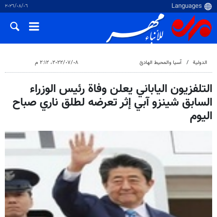
٠٦‏/٠٨‏/٢٠٢٦
الدولية
آسيا والمحيط الهادئ
٠٨‏/٠٧‏/٢٠٢٢، ٢:١٢ م
التلفزيون الياباني يعلن وفاة رئيس الوزراء
السابق شينزو آبي إثر تعرضه لطلق ناري صباح
اليوم