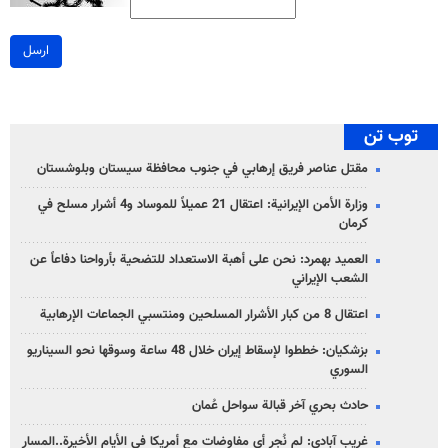
ارسل
توب تن
مقتل عناصر فريق إرهابي في جنوب محافظة سيستان وبلوشستان
وزارة الأمن الإيرانية: اعتقال 21 عميلاً للموساد و4 أشرار مسلح في
كرمان
العميد بهمرد: نحن على أهبة الاستعداد للتضحية بأرواحنا دفاعاً عن
الشعب الإيراني
اعتقال 8 من كبار الأشرار المسلحين ومنتسبي الجماعات الإرهابية
بزشكيان: خططوا لإسقاط إيران خلال 48 ساعة وسوقها نحو السيناريو
السوري
حادث بحري آخر قبالة سواحل عُمان
غريب آبادي: لم نُجرِ أي مفاوضات مع أمريكا في الأيام الأخيرة..المسار