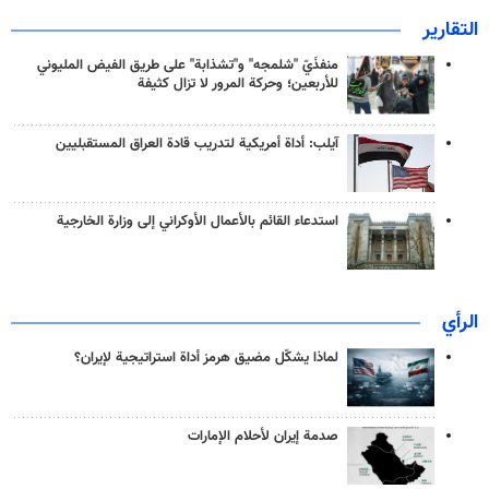
التقارير
منفذَيّ "شلمجه" و"تشذابة" على طريق الفيض المليوني
للأربعين؛ وحركة المرور لا تزال كثيفة
آيلب: أداة أمريكية لتدريب قادة العراق المستقبليين
استدعاء القائم بالأعمال الأوكراني إلى وزارة الخارجية
الرأي
لماذا يشكّل مضيق هرمز أداة استراتيجية لإيران؟
صدمة إيران لأحلام الإمارات