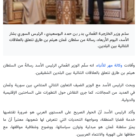
سلم وزير الخارجية العُماني بدر بن حمد البوسعيدي، الرئيس السوري بشار
الأسد، اليوم الأربعاء، رسالة من سلطان عُمان هيثم بن طارق تتعلق بالعلاقات
الثنائية بين البلدين.
وأفادت
وكالة مهر للأنباء
، انه سلّم الوزير العُماني الرئيس الأسد رسالةً من السلطان
هيثم بن طارق تتعلق بالعلاقات الثنائية بين البلدين الشقيقين.
وبحث الرئيس الأسد مع الوزير الضيف التعاون الثنائي المتنامي بين سورية وعُمان
في العديد من المجالات، كما جرى النقاش حول التطورات على الساحتين الإقليمية
والدولية.
وأكد الرئيس الأسد أنّ الحوار الصريح على المستوى العربي هو ضرورة تقتضيها
خدمة قضايا المنطقة، ومواجهة التحديات التي تتعرض لها شعوبها، معتبراً أنّ ما
يميّز سلطنة عُمان هو مبدئية وتوازن سياساتها، ووضوح وشفافية مواقفها، مع
حفاظها على الهوية والانتماء العربيين.