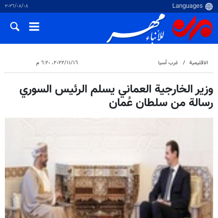
٠٨‏/٠٨‏/٢٠٢٦
الاقلیمیة
غرب آسیا
١٦‏/١١‏/٢٠٢٢، ٦:٢٠ م
وزير الخارجية العماني يسلم الرئيس السوري
رسالة من سلطان عُمان