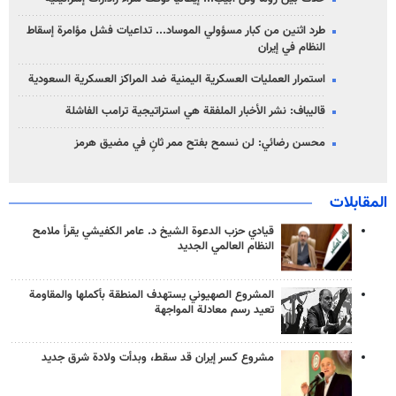
طرد اثنين من كبار مسؤولي الموساد... تداعيات فشل مؤامرة إسقاط
النظام في إيران
استمرار العمليات العسكرية اليمنية ضد المراكز العسكرية السعودية
قاليباف: نشر الأخبار الملفقة هي استراتيجية ترامب الفاشلة
محسن رضائي: لن نسمح بفتح ممر ثانٍ في مضيق هرمز
المقابلات
قيادي حزب الدعوة الشيخ د. عامر الكفيشي يقرأ ملامح
النظام العالمي الجديد
المشروع الصهيوني يستهدف المنطقة بأكملها والمقاومة
تعيد رسم معادلة المواجهة
مشروع كسر إيران قد سقط، وبدأت ولادة شرق جديد