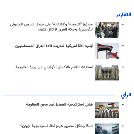
التقارير
منفذَيّ "شلمجه" و"تشذابة" على طريق الفيض المليوني
للأربعين؛ وحركة المرور لا تزال كثيفة
آيلب: أداة أمريكية لتدريب قادة العراق المستقبليين
استدعاء القائم بالأعمال الأوكراني إلى وزارة الخارجية
الرأي
فشل استراتيجية الضغط ضد محور المقاومة
لماذا يشكّل مضيق هرمز أداة استراتيجية لإيران؟