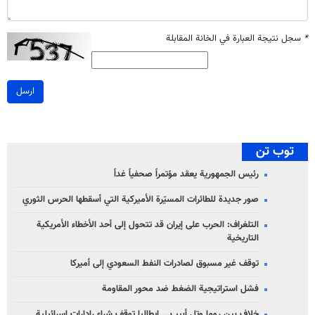
*
سجل نتيجة العبارة في الخانة المقابلة
ارسل
توب تن
رئيس الجمهورية يعقد مؤتمراً صحفياً غداً
صور جديدة للطائرات المسيّرة الأميركية التي أسقطها الحرس الثوري
التلغراف: الحرب على إيران قد تتحول إلى أحد الأخطاء الأمريكية
التاريخية
توقف غير مسبوق لصادرات النفط السعودي إلى أميركا
فشل استراتيجية الضغط ضد محور المقاومة
خلاف بين روما وتل أبيب... إيطاليا توقف شراء رادارات إسرائيلية