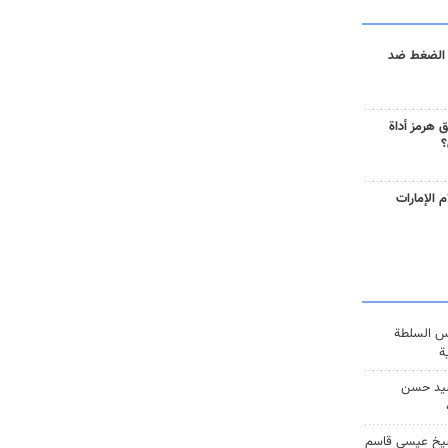
 الضغط ضد
 هرمز أداة
؟
 الإمارات
س السلطة
ة
يد حسن
يخ عيسى قاسم