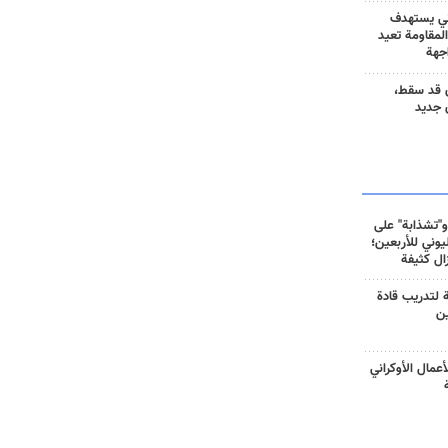
ني يستهدف
المقاومة تعيد
جهة
 قد سقط،
 جديد
و"تشذابة" على
وني للأربعين؛
زال كثيفة
ة لتدريب قادة
ين
أعمال الأوكراني