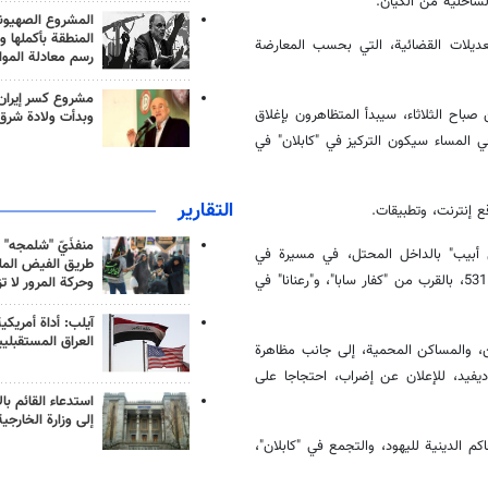
لساحلية من الكيان.
المشروع الصهيو
المنطقة بأكملها و
عديلات القضائية، التي بحسب المعارضة
رسم معادلة الموا
مشروع كسر إيران
اح الثلاثاء، سيبدأ المتظاهرون بإغلاق
وبدأت ولادة شرق
 المساء سيكون التركيز في "كابلان" في
التقارير
 إنترنت، وتطبيقات.
منفذَيّ "شلمجه" 
 أبيب" بالداخل المحتل، في مسيرة في
طريق الفيض الملي
المدينة، وبعد نحو ساعة، من المتوقع أن يحاول المتظاهرون قطع طريق رقم 531، بالقرب من "كفار سابا"، و"رعنانا" في
وحركة المرور لا ت
آيلب: أداة أمريكي
العراق المستقبلي
، والمساكن المحمية، إلى جانب مظاهرة
يفيد، للإعلان عن إضراب، احتجاجا على
استدعاء القائم بال
إلى وزارة الخارجية
كم الدينية لليهود، والتجمع في "كابلان"،