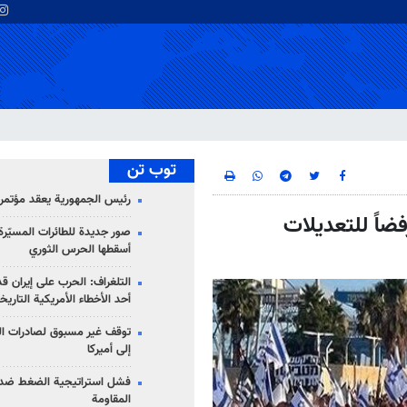
توب تن
رئيس الجمهورية يعقد مؤتمراً 
ضاً للتعديلات
صور جديدة للطائرات المسيّرة 
أسقطها الحرس الثوري
التلغراف: الحرب على إيران ق
أحد الأخطاء الأمريكية التاريخ
توقف غير مسبوق لصادرات ال
إلى أميركا
فشل استراتيجية الضغط ضد
المقاومة