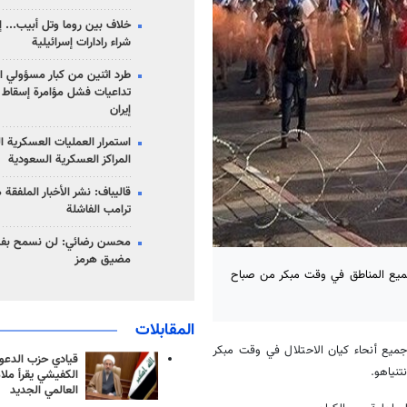
خلاف بين روما وتل أبيب... إ
شراء رادارات إسرائيلية
طرد اثنين من كبار مسؤولي ال
تداعيات فشل مؤامرة إسقاط ا
إيران
استمرار العمليات العسكرية ا
المراكز العسكرية السعودية
قاليباف: نشر الأخبار الملفقة
ترامب الفاشلة
محسن رضائي: لن نسمح بفتح
مضيق هرمز
 جميع المناطق في وقت مبكر من صباح
المقابلات
تظاهرات في جميع أنحاء كيان الاحتلال في وقت مبكر
قيادي حزب الدعوة
تنياهو.
الكفيشي يقرأ ملا
العالمي الجديد