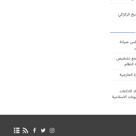
خ الزكزاكي
س صيانة
ر
ع تشخيص
النظام
ة الخارجية
د الاذاعات
يونات الاسلامية