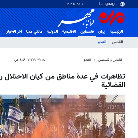
٠٧‏/٠٨‏/٢٠٢٦
الرئيسية
إيران
فلسطین
الاقلیمیة
الدولية
مالتي مدیا
آخر الأخبار
القدس
العدو
القدس و فلسطین
العدو
١٨‏/٠٧‏/٢٠٢٣، ٩:٤٩ ص
تظاهرات في عدة مناطق من كيان الاحتلال رف
القضائية