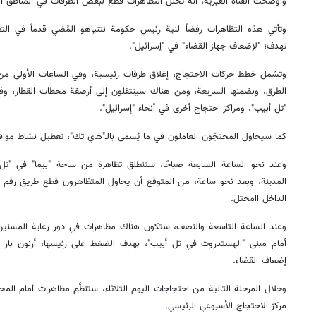
وأوضحت القناة العبرية، أنه تخلل التظاهرات قطع لبعض الطرقات في المناطق ا
وتأتي هذه التظاهرات رفضاُ لنية رئيس حكومة نتنياهو المُضي قدماً في الت
تهدف؛ "لإضعاف جهاز القضاء" في "إسرائيل".
وتشمل خطط حركات الاحتجاج، إغلاق طرقات رئيسية، وفي الساعات الأولى من صب
الطرق، وبضمنها السريعة، ومن هناك سينتقلون إلى أرصفة محطات القطار، وفي
"تل أبيب"، ومراكز احتجاج أخرى في أنحاء "إسرائيل".
كما سيحاول المحتجّون العاملون في ما يُسمى بالـ"هاي تك"، تعطيل نشاط مواقع
وعند نحو الساعة السابعة صباحًا، ستنطلق تظاهرة من ساحة "بيما" في "تل
الداخل اامحتل.
وعند الساعة التاسعة والنصف، ستكون هناك مظاهرات في دور رعاية المسنين
أمام مبنى "الهستدروت في تل أبيب"، بهدف الضغط على رئيسها، أرنون بار د
إضعاف القضاء.
وخلال المرحلة التالية من احتجاجات اليوم الثلاثاء، ستنظَّم مظاهرات أمام المحا
مركز الاحتجاج الأسبوعي الرئيسي.