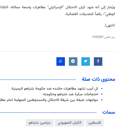
ويُشار إلى أنه شهد كيان الاحتلال "الإسرائيلي" مظاهرات واسعة مماثلة، الثلاث
الوطني"؛ رفضاً للتعديلات القضائية.
/انتهى/
رمز الخبر
1935087
محتوى ذات صلة
تل أبيب تشهد مظاهرات حاشده ضد حكومة نتنياهو اليمينية
احتجاجات مبكرة ضد نتنياهو وحكومته
مواجهات عنيفة بين شرطة الاحتلال والمستوطنين الصهاينة امام مطار
سمات
فلسطين
الكيان الصهيوني
بنيامين نتنياهو