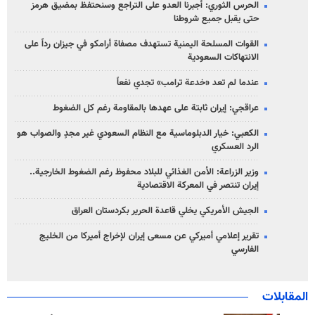
الحرس الثوري: أجبرنا العدو على التراجع وسنحتفظ بمضيق هرمز
حتى يقبل جميع شروطنا
القوات المسلحة اليمنية تستهدف مصفاة أرامكو في جيزان رداً على
الانتهاكات السعودية
عندما لم تعد «خدعة ترامب» تجدي نفعاً
عراقجي: إيران ثابتة على عهدها بالمقاومة رغم كل الضغوط
الكعبي: خيار الدبلوماسية مع النظام السعودي غير مجدٍ والصواب هو
الرد العسكري
وزير الزراعة: الأمن الغذائي للبلاد محفوظ رغم الضغوط الخارجية..
إيران تنتصر في المعركة الاقتصادية
الجيش الأمريكي يخلي قاعدة الحرير بكردستان العراق
تقرير إعلامي أميركي عن مسعى إيران لإخراج أميركا من الخليج
الفارسي
المقابلات