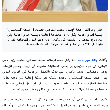
اعلن وزير الامن حجة الإسلام سعيد اسماعيل خطيب، أن شبكة "اينترنشنال"
وسيلة اعلام ارهابية وقال ان اي مجموعة ارهابية ووسيلة اعلام ارهابية وكل
من يروج للعنف لن يكونون في مأمن ، وان دعم الدول المختلفة لهم لا
يقودنا الى الكف عن تحقيق أهداف إجراءاتنا الأمنية والهجومية .
وأفادت
وكالة مهر للأنباء
، انه وقال حجة الإسلام سعيد اسماعيل خطيب وزير الإمن
الايراني، في حوار تلفزيوني إن بعض الفضائيات متورطة في ترويج وتعليم الإرهاب
ودعم الانفصاليين ودعم الأعمال التي تعرف بالأعمال الإرهابية في القانون الدولي
ومن أهمها، شبكة "اينترنشنال"، وهذه الشبكة هي شبكة إرهابية من وجهة نظرنا،
وبطبيعة الحال، نعلم أن من واجبنا ومهمتنا الرد على أي عمل إرهابي ضد بلدنا
وشعبنا ، وسنتخذ اجرائنا المناسب ضدهم في اي مكان وموقع وزمان نحدده .
وتابع : لذلك لن تكون أية مجموعة إرهابية ووسائل الاعلام الارهابية وكل من
يروج للعنف في مامن ، ودعم الدول المختلفة لهم لن يجعلنا نتخلى عن أهداف