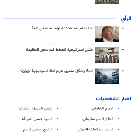
الرأي
عندما لم تعد «خدعة ترامب» تجدي نفعاً
فشل استراتيجية الضغط ضد محور المقاومة
لماذا يشكّل مضيق هرمز أداة استراتيجية لإيران؟
اخبار الشخصيات
الامام الخامنئي
رئیس السلطة القضائیة
الحاج قاسم سليماني
السيد حسن نصرالله
السید عبدالملک الحوثي
الشيخ عيسى قاسم