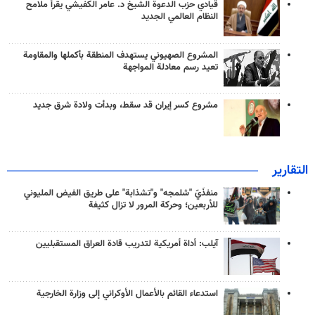
قيادي حزب الدعوة الشيخ د. عامر الكفيشي يقرأ ملامح
النظام العالمي الجديد
المشروع الصهيوني يستهدف المنطقة بأكملها والمقاومة
تعيد رسم معادلة المواجهة
مشروع كسر إيران قد سقط، وبدأت ولادة شرق جديد
التقارير
منفذَيّ "شلمجه" و"تشذابة" على طريق الفيض المليوني
للأربعين؛ وحركة المرور لا تزال كثيفة
آيلب: أداة أمريكية لتدريب قادة العراق المستقبليين
استدعاء القائم بالأعمال الأوكراني إلى وزارة الخارجية