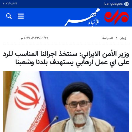
٠٩‏/٠٨‏/٢٠٢٦
إيران
السياسة
١٧‏/٠٩‏/٢٠٢٣، ١٠:٢١ م
وزير الأمن الايراني: سنتخذ اجرائنا المناسب للرد
على اي عمل ارهابي يستهدف بلدنا وشعبنا