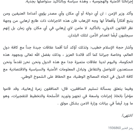
إجراءاتنا الأمنية والهجومية ، وهذه سياسة وبالتأكيد سنواصلها بجدية.
وأكد وزير الإمن : ان أي دولة أو أي مكان وأي مصدر يؤوي أعداءنا العنيفين ومن
يتبع أفكاراً وأفعالاً لها وجه الإرهاب فان هذه الاجراءات ذات طابع ارهابي من وجهة
نظر القانون الدولي، بالتأكيد لا مامن لاي إرهابي في أي مكان واي زمان بل إنهم
سيجلبون أيضًا انعدام الأمن لتلك البلدان.
وأشار حجة الإسلام خطيب: ولذلك أؤكد أننا أقمنا علاقات جيدة جداً مع كافة دول
العالم، وخاصة جيراننا كما أكد قائدنا العزيز ، وذلك بفضل الله تعالى وبجهود هذه
الحكومة، واليوم لدينا علاقات متميزة جدا مع هذه الدول ونحن نحرز تقدماً ونحن
مستعدون للتواصل والتفاعل وتبادل المعلومات الأمنية والسياسية والاقتصادية مع
كافة الدول في اتجاه المصالح الوطنية، مع الحفاظ على الشموخ الوطني.
وفيما يتعلق بمسألة تسليم المنافقين، قال: المنافقون زمرة إرهابية، وقد قاموا
مؤخراً باتخاذ إجراءات واسعة في تجهيز وتوريد الأسلحة والتخطيط للتفجيرات، وهو
ما ورد أيضاً في بيانات وزارة الامن بشكل موثق .
/انتهى/
رمز الخبر
1936860