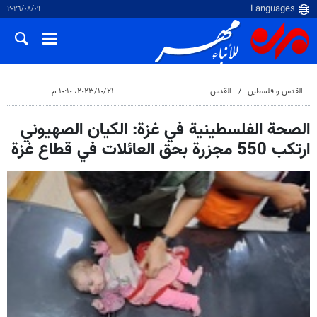
٠٩‏/٠٨‏/٢٠٢٦
القدس و فلسطین
القدس
٢١‏/١٠‏/٢٠٢٣، ١٠:١٠ م
الصحة الفلسطينية في غزة: الكيان الصهيوني
ارتكب 550 مجزرة بحق العائلات في قطاع غزة