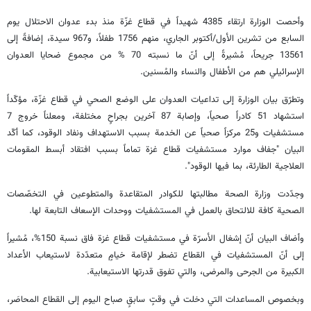
وأحصت الوزارة ارتقاء 4385 شهيداً في قطاع غزّة منذ بدء عدوان الاحتلال يوم
السابع من تشرين الأول/أكتوبر الجاري، منهم 1756 طفلاً، و967 سيدة، إضافةً إلى
13561 جريحاً، مُشيرةً إلى أنّ ما نسبته 70 % من مجموع ضحايا العدوان
الإسرائيلي هم من الأطفال والنساء والمُسنين.
وتطرّق بيان الوزارة إلى تداعيات العدوان على الوضع الصحي في قطاع غزّة، مؤكّداً
استشهاد 51 كادراً صحياً، وإصابة 87 آخرين بجراحٍ مختلفة، ومعلناً خروج 7
مستشفيات و25 مركزاً صحياً عن الخدمة بسبب الاستهداف ونفاد الوقود، كما أكّد
البيان "جفاف موارد مستشفيات قطاع غزة تماماً بسبب افتقاد أبسط المقومات
العلاجية الطارئة، بما فيها الوقود".
وجدّدت وزارة الصحة مطالبتها للكوادر المتقاعدة والمتطوعين في التخصّصات
الصحية كافة للالتحاق بالعمل في المستشفيات ووحدات الإسعاف التابعة لها.
وأضاف البيان أنّ إشغال الأسرّة في مستشفيات قطاع غزة فاق نسبة 150%، مُشيراً
إلى أنّ المستشفيات في القطاع تضطر لإقامة خيامٍ متعدّدة لاستيعاب الأعداد
الكبيرة من الجرحى والمرضى، والتي تفوق قدرتها الاستيعابية.
وبخصوص المساعدات التي دخلت في وقتٍ سابقٍ صباح اليوم إلى القطاع المحاصَر،