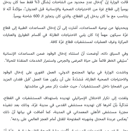
قالت الوزارة إنّ "إدخال عددٍ محدود من الشاحنات يُشكّل 3% فقط مما كان يدخل
يومياً إلى قطاع غزة من الاحتياجات الصحية والإنسانية قبل العدوان"، مؤكّدةً أنّه لا
يتناسب مع ما كان يدخل إلى القطاع، والذي كان يتجاوز الـ 600 شاحنة يومياً.
وبحديثها عن نوعية المساعدات، أشارت إلى أنّ إدخال المساعدات الطبية إلى قطاع
غزّة سيكون مهماً إذا كان يلبي الاحتياجات الطارئة في أقسام الطوارئ والعنايات
المركزة وغرف العمليات لمستشفيات قطاع غزّة كافة.
وفي السياق ذاته، أوضحت أنّ استثناء إدخال الوقود ضمن المساعدات الإنسانية
"سيُبقي الخطر قائماً على حياة المرضى والجرحى واستمرار الخدمات المنقذة للحياة".
وناشدت الوزارة في بيانها المجتمع الدولي، العمل الفوري على إدخال الوقود
والاحتياجات الصحية الطارئة، مُشدّدةً على أن يكون هذا العمل "قبل فقدان المزيد
من الضحايا داخل المستشفيات"، حيث خصّت ذِكر مصر في مناشدتها.
ولفتت إلى تكرار الاحتلال الإسرائيلي تهديده باستهداف المستشفيات في القطاع،
مُذكّرةً بأنّ آخرها كان تهديده مستشفى القدس في مدينة غزّة، وذلك بعد تنفيذه
مجزرة مستشفى الأهلي المعمداني في المدينة، كما أضافت في بيانها أنّ ذلك
"يعكس عربدة المحتل وشهيته المفتوحة للقتل أمام العجز العالمي على ردعه".
وعلى الرغم من التهديدات المستمرة، أكّدت وزارة الصحة الفلسطينية في غزّة أنّ