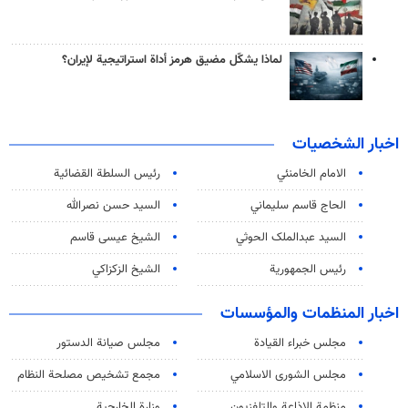
لماذا يشكّل مضيق هرمز أداة استراتيجية لإيران؟
اخبار الشخصيات
الامام الخامنئي
رئیس السلطة القضائیة
الحاج قاسم سليماني
السيد حسن نصرالله
السید عبدالملک الحوثي
الشيخ عيسى قاسم
رئيس الجمهورية
الشيخ الزكزاكي
اخبار المنظمات والمؤسسات
مجلس خبراء القيادة
مجلس صيانة الدستور
مجلس الشورى الاسلامي
مجمع تشخيص مصلحة النظام
منظمة الاذاعة والتلفزیون
وزارة الخارجية