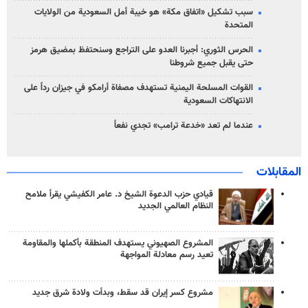
سبب تشكيل «اتفاق مكة» هو خيبة أمل السعودية من الولايات
المتحدة
الحرس الثوري: أجبرنا العدو على التراجع وسنحتفظ بمضيق هرمز
حتى يقبل جميع شروطنا
القوات المسلحة اليمنية تستهدف مصفاة أرامكو في جيزان رداً على
الانتهاكات السعودية
عندما لم تعد «خدعة ترامب» تجدي نفعاً
المقابلات
قيادي حزب الدعوة الشيخ د. عامر الكفيشي يقرأ ملامح
النظام العالمي الجديد
المشروع الصهيوني يستهدف المنطقة بأكملها والمقاومة
تعيد رسم معادلة المواجهة
مشروع كسر إيران قد سقط، وبدأت ولادة شرق جديد