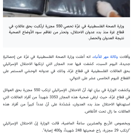
وزارة الصحة الفلسطينية في غزّة تحصي 550 مجزرة ارتُكبت بحق عائلاتٍ في
قطاع غزة منذ بدء عدوان الاحتلال، وتحذر من تفاقم سوء الأوضاع الصحية
نتيجة العدوان والحصار.
وأفادت
وكالة مهر للأنباء
، انه أعلنت وزارة الصحة الفلسطينية في غزّة عن إحصائيةٍ
جديدة، اليوم السبت، كشفت فيها عدد المجازر التي ارتكبها الاحتلال الإسرائيلي
بحق العائلات الفلسطينية في قطاع غزّة، وذلك في عدوانه الوحشي المستمر على
القطاع لليوم الخامس عشر على التوالي.
وكشفت الوزارة في بيانٍ لها، أنّ الاحتلال الإسرائيلي ارتكب 550 مجزرة بحق العوائل
في قطاع غزّة، حيث ارتقى ضحية هذه المجازر 3353 شهيداً من أفراد العائلات التي
استهدفها الاحتلال منذ بدء العدوان، مُشدّدة على أنّ عدداً كبيراً من أفراد هذه
العائلات ما زال تحت الأنقاض.
وبخصوص الأربع والعشرين ساعةً الماضية، قالت الوزارة إنّ الاحتلال الإسرائيلي
"ارتكب 29 مجزرة، راح ضحيتها 248 شهيداً، و400 إصابة".