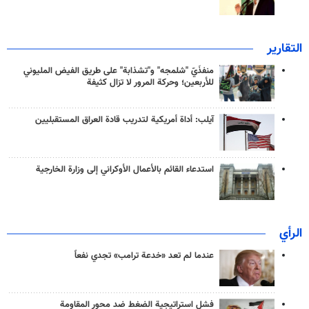
التقارير
منفذَيّ "شلمجه" و"تشذابة" على طريق الفيض المليوني
للأربعين؛ وحركة المرور لا تزال كثيفة
آيلب: أداة أمريكية لتدريب قادة العراق المستقبليين
استدعاء القائم بالأعمال الأوكراني إلى وزارة الخارجية
الرأي
عندما لم تعد «خدعة ترامب» تجدي نفعاً
فشل استراتيجية الضغط ضد محور المقاومة