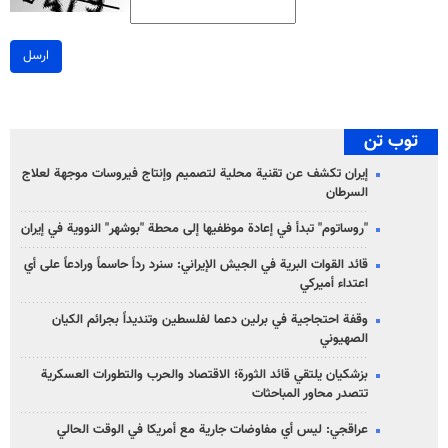
ارسل
توب تن
إيران تكشف عن تقنية محلية لتصميم وإنتاج فيروسات موجهة لعلاج
السرطان
"روساتوم" تبدأ في إعادة موظفيها إلى محطة "بوشهر" النووية في إيران
قائد القوات البرية في الجيش الإيراني: سنرد رداً حاسماً ورادعاً على أي
اعتداء أميركي
وقفة احتجاجية في برلين دعما لفلسطين وتنديداً بجرائم الكيان
الصهیوني
بزشكيان يلتقي قائد الثورة؛ الاقتصاد والحرب والتطورات العسكرية
تتصدر محاور المباحثات
عراقجي: ليس أي مفاوضات جارية مع أمريكا في الوقت الحالي