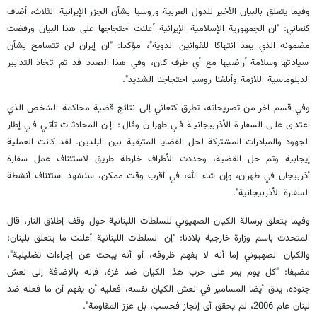
وفيما يتعلق بالبيان الأخير للدول العربية وروسيا بشأن الجزر الإيرانية الثلاث، أضاف
كنعاني: "ان الجمهورية الإسلامية الإيرانية أعلنت احتجاجها على هذا البيان ورفضت
مضمونه الذي يعد انتهاكا للقوانين الدوية"، مؤكدا: "ان إيران لن تتسامح بشأن
سيادتها وسلامة أراضيها مع أي طرف كان، وفي هذا الصدد قد تم اتخاذ التدابير
الدبلوماسية اللازمة وأبلغنا روسيا احتجاجنا الشديد".
وفي قسم اخر من تصريحاته، تطرق كنعاني إلى نتائج قضية محاكمة الشخص الذي
اعتدى على السفارة الأذربيجانية في طهران وقال: |إن المحادثات تأتي في إطار
الجهود والمبادرات المشتركة لحل القضايا المتبقية بين البلدين. لقد كانت العملية
إيجابية وتم حل القضية، وحددت الأطراف خارطة طريق لاستئناف عمل سفارة
أذربيجان في طهران، وإن شاء الله، في أقرب وقت ممكن، سنشهد استئناف أنشطة
السفارة الأذربيجانية".
وفيما يتعلق برسالة الكيان الصهيوني للسلطات اللبنانية حول وقف إطلاق النار، قال
المتحدث باسم وزارة خارجية بلادنا: "إن السلطات اللبنانية أعلنت ما يتعلق بلبنان؛
والكيان الصهيوني إما أنه لا يفهم ظروفه، أو أنه يبحث عن إجراءات تضليلية"،
مضيفا: "كل يوم يمر على حرب هذا الكيان ضد غزة، فإنه بالإضافة إلى نعش
جنوده، يدق أيضا المسامير في نعش الكيان نفسه، فعليه أن يفهم أن ما فعله ضد
لبنان عام 2006، لم يحقق أى إنجاز فحسب، بل عزز المقاومة".