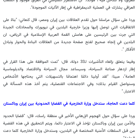
للعراق، ولا نتدخل فيه"، مؤكدا: "ان الاستقرار السياسي في العراق موجود و الشعب
العراقي يشارك في العملية الديمقراطية في إطار الآليات الموجودة".
وردا على سؤال مراسلنا حول تقدم العلاقات بين إيران ومصر، قال كنعاني: "بناءً على
الاتفاقيات التي توصل إليها وزيرا خارجية البلدين في نيويورك والمحادثات الجيدة
التي جرت بين الرئيسين على هامش القمة العربية الإسلامية في الرياض، ان
البلدين في إتجاه صحيح لفتح صفحة جديدة من العلاقات البناءة والحوار وتبادل
الأفكار ".
وفيما يتعلق بإلغاء التأشيرات لـ33 دولة، قال: "تمت الموافقة على هذا القرار في
إطار ازدهار صناعة السياحة، وسيساعد مجال السياحة والاقتصاد والدبلوماسية
العامة"، مبينا: "لقد أولينا دائمًا اهتمامًا بالتسهيلات التي يحتاجها الأشخاص
وسنواصل القيام بذلك؛ وفي الاجتماعات القنصلية، يتم أخذ هذه المسألة في
الاعتبار."
كلما دعت الحاجة، ستدخل وزارة الخارجية في القضايا الحدودية بين إيران وباكستان
وردا على سؤال حول الهجوم الإرهابي الأخير في منطقة راسك، قال: "قضايا الحدود
والأمن بين إيران وباكستان تؤخذ في الاعتبار دائما، ويتم التحقيق في هذه القضية
من قبل السلطات الأمنية المختصة في البلدين، وستدخل وزارة الخارجية كلما دعت