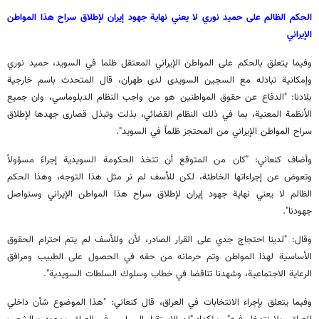
الحكم الظالم على حميد نوري لا يعني نهاية جهود إيران لإطلاق سراح هذا المواطن
الإيراني
وفيما يتعلق بالحكم على المواطن الإيراني المعتقل ظلما في السويد، حميد نوري
وإمكانية تبادله مع السجين السويدى لدى طهران، قال المتحدث باسم خارجية
بلادنا: "الدفاع عن حقوق المواطنين هو من واجب النظام الدبلوماسي، وان جميع
الأنظمة المعنية، بما في ذلك النظام القضائي، بذلت وتبذل قصارى جهدها لإطلاق
سراح المواطن الإيراني من المحتجز ظلماً في السويد".
وأضاف كنعاني: "كان من المتوقع أن تتخذ الحكومة السويدية إجراءً مسؤولاً
وتعوض عن إجراءاتها الخاطئة، لكن للأسف لم نر مثل هذا التوجه، وهذا الحكم
الظالم لا يعني نهاية جهود إيران لإطلاق سراح هذا المواطن الإيراني وسنواصل
جهودنا".
وقال: "لدينا احتجاج جدي على القرار الصادر، لأن وللأسف لم يتم احترام الحقوق
الأساسية لهذا المواطن وتم حرمانه من حقه في الحصول على الطبيب ومرافق
الرعاية الاجتماعية، وشهدنا تناقضا في خطاب وسلوك السلطات السويدية".
وفيما يتعلق بإجراء الانتخابات في العراق، قال كنعاني: "هذا الموضوع شأن داخلي