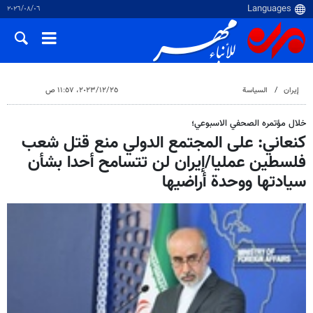
٠٦‏/٠٨‏/٢٠٢٦
إيران
السياسة
٢٥‏/١٢‏/٢٠٢٣، ١١:٥٧ ص
خلال مؤتمره الصحفي الاسبوعي؛
كنعاني: على المجتمع الدولي منع قتل شعب
فلسطين عمليا/إيران لن تتسامح أحدا بشأن
سيادتها ووحدة أراضيها