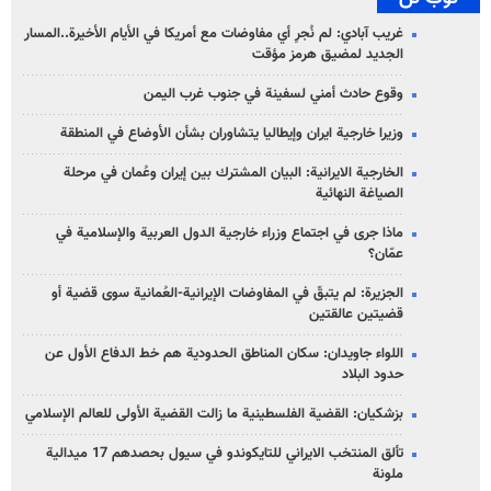
غريب آبادي: لم نُجرِ أي مفاوضات مع أمريكا في الأيام الأخيرة..المسار
الجديد لمضيق هرمز مؤقت
وقوع حادث أمني لسفينة في جنوب غرب اليمن
وزيرا خارجية ايران وإيطاليا يتشاوران بشأن الأوضاع في المنطقة
الخارجية الايرانية: البيان المشترك بين إيران وعُمان في مرحلة
الصياغة النهائية
ماذا جرى في اجتماع وزراء خارجية الدول العربية والإسلامية في
عمّان؟
الجزيرة: لم يتبقّ في المفاوضات الإيرانية-العُمانية سوى قضية أو
قضيتين عالقتين
اللواء جاويدان: سكان المناطق الحدودية هم خط الدفاع الأول عن
حدود البلاد
بزشكيان: القضية الفلسطينية ما زالت القضية الأولى للعالم الإسلامي
تألق المنتخب الايراني للتايكوندو في سيول بحصدهم 17 ميدالية
ملونة