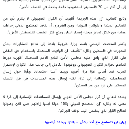
لإستشهاد الفلسطينيين"، مبينا: "تشير التقارير التي نشرتها مصادر رسمية فلسطينية
إلى أن أكثر من 70 فلسطينيا استشهدوا دفعة واحدة في القصف الأخير".
وتابع كنعاني: "إن هذه الجريمة أظهرت أن الكيان الصهيوني لا يلتزم بأي من
التعاليم الدينية والقوانين الدولية، ومن الضروري أن يتخذ المجتمع الدولي إجراءات
عملية من خلال تجاوز مرحلة إصدار البيان ومنع قتل الشعب الفلسطيني الأعزل".
وأشار المتحدث الرسمي باسم وزارة خارجية بلادنا إلى نتائج المشاورات بشأن
التطورات في فلسطين وقال: "للأسف، ان الولايات المتحدة، باستخدام حق النقض
على القرار الذي وافق عليه مجلس الأمن التابع للأمم المتحدة، أظهرت دورها
الداعم لجرائم الكيان الصهيوني ووقوفها الكامل إلى جانب هذا الكيان لإستمرار
الحرب ضد أهالي غزة مرة أخرى، وبينما أعلنا استعدادنا ورأينا حول إرسال
المساعدات الإنسانية إلى غزة، لكنه إرسال هذه المساعدات في ظل القصف
المستمر على غزة من غير الممكن".
وشدد كنعاني أن قرار مجلس الأمن الدولي بإرسال المساعدات الإنسانية إلى غزة لا
معنى له وقال: "إن المجتمع الدولي و153 دولة أبدوا إرادتهم حتى الآن وصوتوا
لصالح القرار الذي يتضمن البند لوقف الجرائم".
إيران لن تتسامح مع أحد بشأن سيادتها ووحدة أراضيها