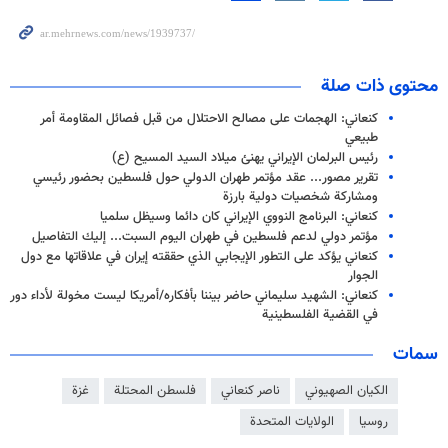
محتوى ذات صلة
كنعاني: الهجمات على مصالح الاحتلال من قبل فصائل المقاومة أمر
طبيعي
رئيس البرلمان الإيراني يهنئ ميلاد السيد المسيح (ع)
تقرير مصور... عقد مؤتمر طهران الدولي حول فلسطين بحضور رئيسي
ومشاركة شخصيات دولية بارزة
كنعاني: البرنامج النووي الإيراني كان دائما وسيظل سلميا
مؤتمر دولي لدعم فلسطين في طهران اليوم السبت... إليك التفاصيل
كنعاني يؤكد على التطور الإيجابي الذي حققته إيران في علاقاتها مع دول
الجوار
كنعاني: الشهيد سليماني حاضر بيننا بأفكاره/أمريكا ليست مخولة لأداء دور
في القضية الفلسطينية
سمات
الكيان الصهيوني
ناصر كنعاني
فلسطن المحتلة
غزة
روسيا
الولايات المتحدة