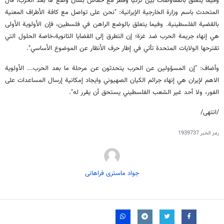
وفيما يتعلق بالمفاوضات بين تركيا وقطر مع حماس بشأن وضع ما بعد الحرب، قال
المتحدث باسم وزارة الخارجية الإيرانية: "نحن على تواصل مع كافة الأطراف المعنية
بالقضية الفلسطينية. وفيما يتعلق بالوضع الراهن في فلسطين، فإن الأولوية الأولى
هي إنهاء جريمة الحرب ضد غزة؛ إن التطرق إلى القضايا الثانوية،خاصة الحلول التي
تقترحها الولايات المتحدة تأتي في إطار حرف الأنظار عن الموضوع الأساسي".
وأضاف: "إن المسؤولين عن الحرب يتحدثون عن مرحلة ما بعد الحرب... الأولوية
الاهم لإيران هي إنهاء جرائم الكيان الصهيوني وايجاد إمكانية إرسال المساعدات على
الفور، ولا أحد غير الشعب الفلسطيني يستحق أن يقرر له".
/انتهى/
رمز الخبر
1939737
جواد ماستری فراهانی