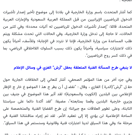
الحاجة".
كما أشار المتحدث باسم وزارة الخارجية في بلادنا إلى موضوع تأخير إصدار تأشيرات
الدخول للرياضيين الإيرانيين من قبل المملكة العربية السعودية والإمارات العربية
المتحدة، قائلا: "إصدار تأشيرات الدخول للرياضيين له آليات محددة؛ وفي كثير من
الحالات، لا حاجة إلى تدخل وزارة الخارجية، وفي الحالات التي تحدث مشكلة ويتم
طلب المساعدة من وزارة الخارجية، فإننا لا نتردد في الإجابة؛ وللأسف، أحياناً يكون
ذلك لاعتبارات سياسية، وأحياناً يكون ذلك بسبب السلوك اللااخلاقي الرياضي، بما
في ذلك كسر روح الرياضيين".
لا ينبغي طرح المسألة الفنية المتعلقة بحقل "آرش" الغزي في وسائل الإعلام
وفي جزء آخر من هذا المؤتمر الصحفي، أشار كنعاني إلى الخلافات الجارية حول
حقل "آرش"(الدرة) الغازي، وقال: "نفضل أن يطرح هذا الموضوع خارج الإطار
الإعلامي بين البلدين (الكويت والسعودية)؛ لقد أثير هذا الموضوع في جنيف بين
وزيري خارجية البلدين وقمنا بمتابعته"، مضيفا: "لقد أكدنا دائما على سياستنا
الثابتة، وعلى تطوير العلاقات مع جيراننا؛ إن طرح القضايا الفنية والمتخصصة على
الساحة الإعلامية لن يؤدي إلا إلى تعقيد الأمر. لقد تم إجراء مناقشاتنا الفنية في
مرحلة ما؛ وفي هذا السياق لدينا اعتبارات فنية وقانونية وسنستمر في هذا السياق".