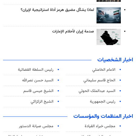
لماذا يشكّل مضيق هرمز أداة استراتيجية لإيران؟
صدمة إيران لأحلام الإمارات
اخبار الشخصيات
الامام الخامنئي
رئیس السلطة القضائیة
الحاج قاسم سليماني
السيد حسن نصرالله
السید عبدالملک الحوثي
الشيخ عيسى قاسم
رئيس الجمهورية
الشيخ الزكزاكي
اخبار المنظمات والمؤسسات
مجلس خبراء القيادة
مجلس صيانة الدستور