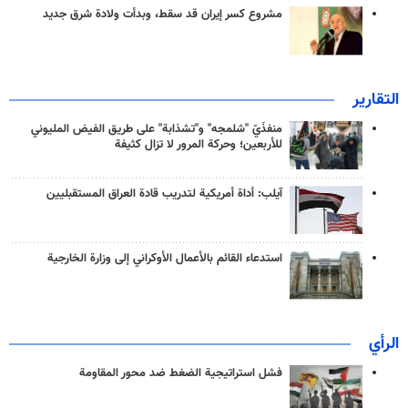
مشروع كسر إيران قد سقط، وبدأت ولادة شرق جديد
التقارير
منفذَيّ "شلمجه" و"تشذابة" على طريق الفيض المليوني
للأربعين؛ وحركة المرور لا تزال كثيفة
آيلب: أداة أمريكية لتدريب قادة العراق المستقبليين
استدعاء القائم بالأعمال الأوكراني إلى وزارة الخارجية
الرأي
فشل استراتيجية الضغط ضد محور المقاومة