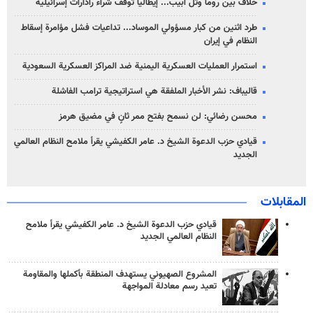
خلاف بين روما وتل أبيب... إيطاليا توقف شراء رادارات إسرائيلية
طرد اثنين من كبار مسؤولي الموساد... تداعيات فشل مؤامرة إسقاط
النظام في إيران
استمرار العمليات العسكرية اليمنية ضد المراكز العسكرية السعودية
قاليباف: نشر الأخبار الملفقة هي استراتيجية ترامب الفاشلة
محسن رضائي: لن نسمح بفتح ممر ثانٍ في مضيق هرمز
قيادي حزب الدعوة الشيخ د. عامر الكفيشي يقرأ ملامح النظام العالمي
الجديد
المقابلات
قيادي حزب الدعوة الشيخ د. عامر الكفيشي يقرأ ملامح
النظام العالمي الجديد
المشروع الصهيوني يستهدف المنطقة بأكملها والمقاومة
تعيد رسم معادلة المواجهة