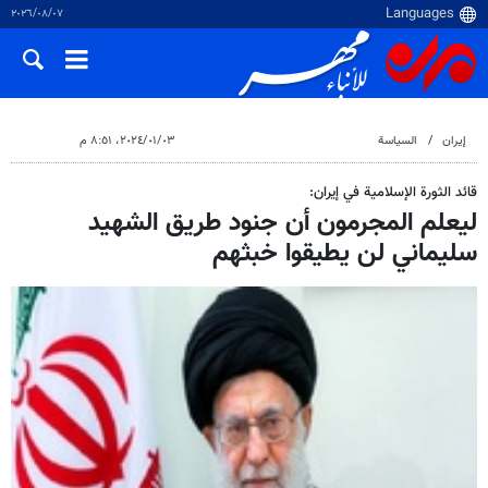
٠٧‏/٠٨‏/٢٠٢٦
إيران
السياسة
٠٣‏/٠١‏/٢٠٢٤، ٨:٥١ م
قائد الثورة الإسلامية في إيران:
ليعلم المجرمون أن جنود طريق الشهيد
سليماني لن يطيقوا خبثهم