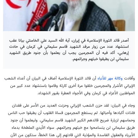
أصدر قائد الثورة الإسلامية في إيران، آية الله السيد علي الخامنئي بيانا عقب
استشهاد عدد من زوار مرقد الشهيد قاسم سليماني في كرمان في حادث
إرهابي، أكد فيه أن المجرمين يجب أن يعلموا بأن جنود طريق الشهيد
سليماني لن يطيقوا خبثهم وجرائمهم.
وأفادت
وكالة مهر للأنباء
أن قائد الثورة الإسلامية أضاف في البيان أن أعداء الشعب
الإيراني الأشرار والمجرمين خلقوا مرة أخرى كارثة وقاموا باستشهاد عدد كبير من
المواطنين الأعزاء في كرمان وفي الأجواء العطرة بقبور الشهداء.
وجاء في البيان: لقد حزن الشعب الإيراني وحزنت العديد من الأسر على فقدان
فلذات أكبادها وأحبائها. لم يستطع المجرمون قساة القلوب أن يطيقوا حب الناس
وحماسهم لزيارة ضريح قائدهم الكبير الشهيد قاسم سليماني. وليعلموا أن جنود
طريق سليماني لن يتسامحوا مع خبثهم وجرائمهم. سواء الأيدي الملطخة بدماء
الأبرياء والعقول الفاسدة والمؤذية التي قادتهم إلى هذا الخطأ، ستكون من الآن