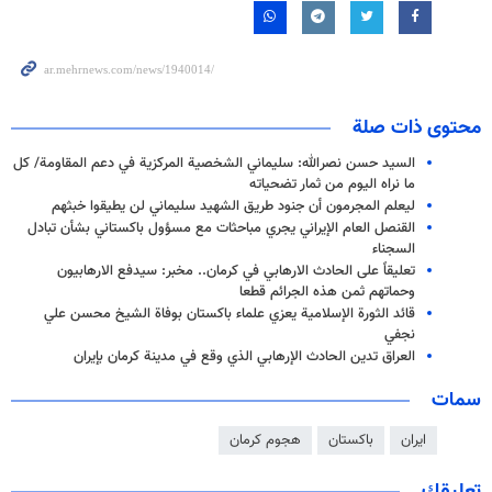
محتوى ذات صلة
السيد حسن نصرالله: سليماني الشخصية المركزية في دعم المقاومة/ كل
ما نراه اليوم من ثمار تضحياته
ليعلم المجرمون أن جنود طريق الشهيد سليماني لن يطيقوا خبثهم
القنصل العام الإيراني يجري مباحثات مع مسؤول باكستاني بشأن تبادل
السجناء
تعليقاً على الحادث الارهابي في كرمان.. مخبر: سيدفع الارهابيون
وحماتهم ثمن هذه الجرائم قطعا
قائد الثورة الإسلامية يعزي علماء باكستان بوفاة الشيخ محسن علي
نجفي
العراق تدين الحادث الإرهابي الذي وقع في مدينة كرمان بإيران
سمات
ايران
باكستان
هجوم كرمان
تعليقك