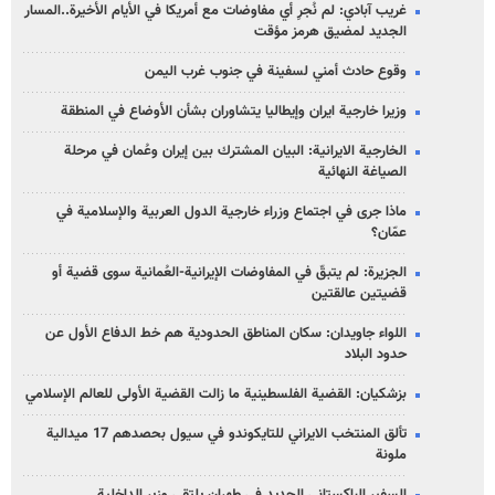
غريب آبادي: لم نُجرِ أي مفاوضات مع أمريكا في الأيام الأخيرة..المسار
الجديد لمضيق هرمز مؤقت
وقوع حادث أمني لسفينة في جنوب غرب اليمن
وزيرا خارجية ايران وإيطاليا يتشاوران بشأن الأوضاع في المنطقة
الخارجية الايرانية: البيان المشترك بين إيران وعُمان في مرحلة
الصياغة النهائية
ماذا جرى في اجتماع وزراء خارجية الدول العربية والإسلامية في
عمّان؟
الجزيرة: لم يتبقّ في المفاوضات الإيرانية-العُمانية سوى قضية أو
قضيتين عالقتين
اللواء جاويدان: سكان المناطق الحدودية هم خط الدفاع الأول عن
حدود البلاد
بزشكيان: القضية الفلسطينية ما زالت القضية الأولى للعالم الإسلامي
تألق المنتخب الايراني للتايكوندو في سيول بحصدهم 17 ميدالية
ملونة