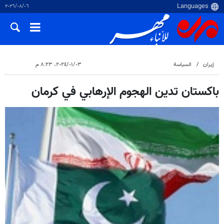
٠٦‏/٠٨‏/٢٠٢٦
إيران
السياسة
٠٣‏/٠١‏/٢٠٢٤، ٨:٢٣ م
باكستان تدين الهجوم الإرهابي في كرمان