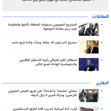
السفير الباكستاني الجديد في طهران يلتقي وزير الداخلية
المقابلات
المشروع الصهيوني يستهدف المنطقة بأكملها والمقاومة
تعيد رسم معادلة المواجهة
مشروع كسر إيران قد سقط، وبدأت ولادة شرق جديد
استقلال القرار العراقي ركيزة الاستقرار الإقليمي
والدبلوماسية الهادئة تصنع التأثير
التقارير
منفذَيّ "شلمجه" و"تشذابة" على طريق الفيض المليوني
للأربعين؛ وحركة المرور لا تزال كثيفة
آيلب: أداة أمريكية لتدريب قادة العراق المستقبليين