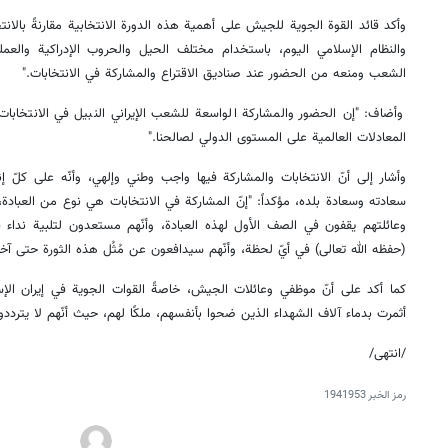
وأكد قائد القوة الجوية للجيش على أهمية هذه الدورة الانتخابية مقارنةً بالانت
والنظام الإسلامي اليوم، باستخدام مختلف الحيل والحروب الإدراكية والعم
الشعب ومنعه من الحضور عند صناديق الاقتراع والمشاركة في الانتخابات."
وأضاف: "إن الحضور والمشاركة الواسعة للشعب الإيراني النبيل في الانتخابات 
المعادلات العالمية على المستوى الدولي لصالحنا."
وأشار إلى أنّ الانتخابات والمشاركة فيها واجب وطني وإلهي، وأنّه على كلّ
سعادته وسعادة بلده، مؤكداً: "إنّ المشاركة في الانتخابات هي نوع من العبادة
وعائلتهم يقفون في الصف الأول لهذه العبادة، وأنّهم مستعدون لتلبية نداء ق
(حفظه الله تعالى) في أيّ لحظة، وأنّهم سيدافعون عن مُثُل هذه الثورة حتى آخ
كما أكد على أنّ موظفي وعائلات الجيش، خاصةً القوات الجوية في إيران الإسل
أثمرت بدماء آلاف الشهداء الذين ضحوا بأنفسهم، ملكًا لهم، حيث أنّهم لا يتردد
/انتهى/
رمز الخبر
1941953