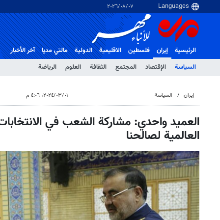
٠٧‏/٠٨‏/٢٠٢٦
الرئيسية
إيران
فلسطین
الاقلیمیة
الدولية
مالتي مدیا
آخر الأخبار
السياسة
الإقتصاد
المجتمع
الثقافة
العلوم
الرياضة
إيران
السياسة
٠١‏/٠٣‏/٢٠٢٤، ٤:٠٦ م
العميد واحدي: مشاركة الشعب في الانتخابات
العالمية لصالحنا