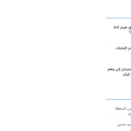
 هرمز أداة
؟
 الإمارات
ميدان إلى وهم
إيران
س السلطة
ة
يد حسن