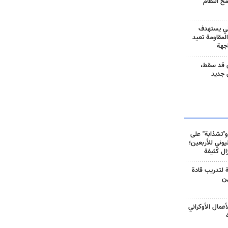
مح النظام
ني يستهدف
المقاومة تعيد
جهة
 قد سقط،
 جديد
و"تشذابة" على
وني للأربعين؛
زال كثيفة
ة لتدريب قادة
ين
أعمال الأوكراني