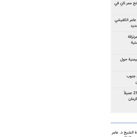
 ممر ثانٍ في
عامر الكفيشي
جديد
رتزقة
تية
يمنية حول
 جنوب
وزارة الأمن الإيرانية: اعتقال 21 عميلاً
 الشيخ د. عامر