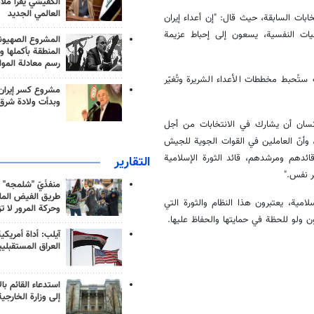
الكفيشي يقرأ ملا
العالمي الجديد
خابات السابقة، حيث قال: "إن أعداء إيران
ليات النفسية، يسعون إلى إحباط عزيمة
المشروع الصهيو
المنطقة بأكملها و
رسم معادلة الموا
ستُحبط مخططات الأعداء الشريرة وتُغيّر
مشروع كسر إيران
وبدأت ولادة شرق
 إنسان أن يشارك في الانتخابات من أجل
، وأنّ العاملين في القوات الجوية للجيش
ائدهم ومرشدهم، قائد الثورة الإسلامية
التقارير
ر نفس."
منفذَيّ "شلمجه" 
طريق الفيض الملي
امية، يعتبرون هذا النظام والثورة التي
وحركة المرور لا ت
ون ولو للحظة في حمايتها والحفاظ عليها.
آيلب: أداة أمريكي
العراق المستقبلي
استدعاء القائم بال
إلى وزارة الخارجية