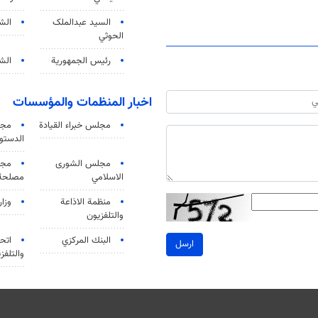
السید عبدالملک
الش
الحوثي
رئيس الجمهورية
الشي
اخبار المنظمات والمؤسسات
مجلس خبراء القيادة
مجل
الدستو
مجلس الشورى
مجم
الاسلامي
مصلحة 
منظمة الاذاعة
وزار
والتلفزیون
البنك المركزي
اتحا
ارسل
والتلفز