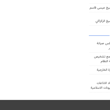
يخ عيسى قاسم
خ الزكزاكي
س صيانة
ر
ع تشخيص
النظام
ة الخارجية
د الاذاعات
يونات الاسلامية