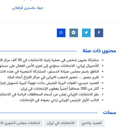
جواد ماستری فراهانی
محتوى ذات صلة
مشاركة مليون شخص في عملية إجراء الانتخابات في 59 ألف مركز اقتراع
الأدميرال إيراني: الانتخابات ستؤدي إلى تعزيز الأمن الفعال على مست
الناطق باسم مجلس صيانة الدستور: المشاركة الشعبية في هذه الانتخ
تقریر مصور ... حضور الشعب الایرانی في مراكز اقتراع أنحاء البلاد
العميد حيدري: القوات البرية للجيش بذلت جهودًا كبيرة لتسهيل إجراء 
أكثر من 350 صحافياً أجنبياً يغطون الإنتخابات في إيران
مقر الانتخابات الإيراني يُعلن عن أسماء المحافظات الرائدة في الانتخاب
النائب الأول للرئيس الإيراني يُدلي بصوته في الإنتخابات
سمات
العميد واحدي
الانتخابات في ايران
انتخابات مجلس الشورى الا