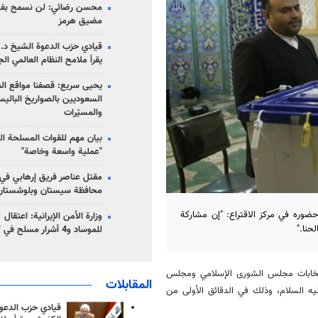
محسن رضائي: لن نسمح بفتح
مضيق هرمز
قيادي حزب الدعوة الشيخ د. 
يقرأ ملامح النظام العالمي ال
يحيى سريع: قصفنا مواقع الم
السعوديين بالصواريخ الباليس
والمسيّرات
بيان مهم للقوات المسلحة ال
"عملية واسعة وخاصة"
مقتل عناصر فريق إرهابي في
محافظة سيستان وبلوشستان
 حضوره في مركز الاقتراع: "إن مشاركة
حنا."
للموساد و4 أشرار مسلح في كرمان
انتخابات مجلس الشورى الإسلامي ومجلس
المقابلات
يه السلام، وذلك في الدقائق الأولى من
قيادي حزب الدعوة