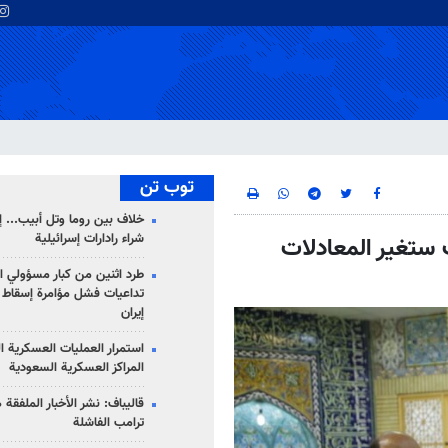
توب تن
خلاف بين روما وتل أبيب... إ
شراء رادارات إسرائيلية
 ستغير المعادلات
طرد اثنين من كبار مسؤولي ال
تداعيات فشل مؤامرة إسقاط ا
إيران
استمرار العمليات العسكرية ا
المراكز العسكرية السعودية
قاليباف: نشر الأخبار الملفقة
ترامب الفاشلة