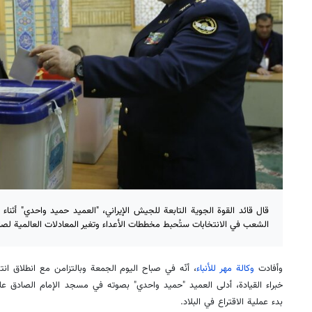
قال قائد القوة الجوية التابعة للجيش الإيراني، "العميد حميد واحدي" أثناء
الشعب في الانتخابات ستُحبط مخططات الأعداء وتغير المعادلات العالمية لصال
وأفادت
وكالة مهر للأنباء
، أنّه في صباح اليوم الجمعة وبالتزامن مع انطلاق 
خبراء القيادة، أدلى العميد "حميد واحدي" بصوته في مسجد الإمام الصادق عل
بدء عملية الاقتراع في البلاد.