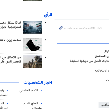
الرأي
لماذا يشكّل مضيق
استراتيجية لإيران
صدمة إيران لأحلام
وى المجتمع
من الإخفاق في ال
ابات افضل من دوراتها السابقة
الحصار البري على 
الانتخابات
ات
اخبار الشخصيات
الامام الخامنئي
رئی
القضائی
الحاج قاسم
الس
سلامي
سليماني
نصرالله