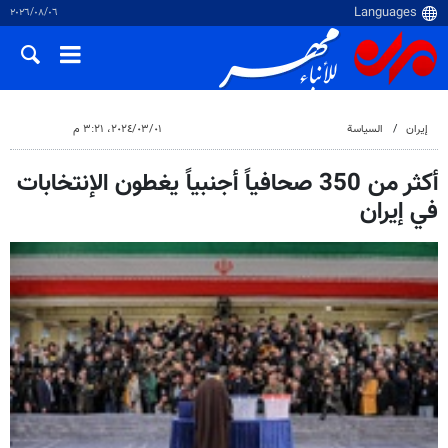
٠٦‏/٠٨‏/٢٠٢٦
إيران
السياسة
٠١‏/٠٣‏/٢٠٢٤، ٣:٢١ م
أكثر من 350 صحافياً أجنبياً يغطون الإنتخابات
في إيران