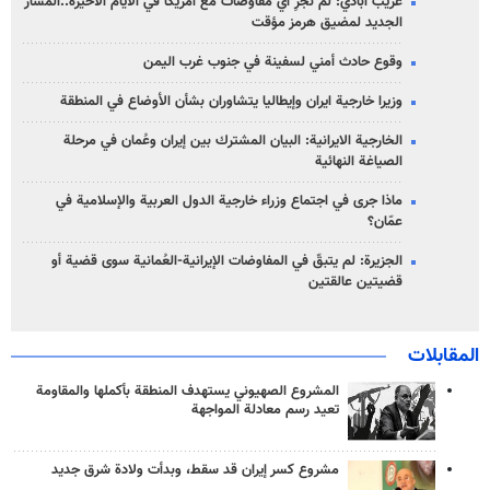
غريب آبادي: لم نُجرِ أي مفاوضات مع أمريكا في الأيام الأخيرة..المسار
الجديد لمضيق هرمز مؤقت
وقوع حادث أمني لسفينة في جنوب غرب اليمن
وزيرا خارجية ايران وإيطاليا يتشاوران بشأن الأوضاع في المنطقة
الخارجية الايرانية: البيان المشترك بين إيران وعُمان في مرحلة
الصياغة النهائية
ماذا جرى في اجتماع وزراء خارجية الدول العربية والإسلامية في
عمّان؟
الجزيرة: لم يتبقّ في المفاوضات الإيرانية-العُمانية سوى قضية أو
قضيتين عالقتين
المقابلات
المشروع الصهيوني يستهدف المنطقة بأكملها والمقاومة
تعيد رسم معادلة المواجهة
مشروع كسر إيران قد سقط، وبدأت ولادة شرق جديد