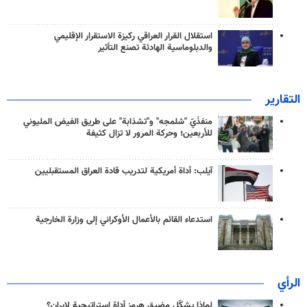
استقلال القرار العراقي ركيزة الاستقرار الإقليمي
والدبلوماسية الهادئة تصنع التأثير
التقارير
منفذَيّ "شلمجه" و"تشذابة" على طريق الفيض المليوني
للأربعين؛ وحركة المرور لا تزال كثيفة
آيلب: أداة أمريكية لتدريب قادة العراق المستقبليين
استدعاء القائم بالأعمال الأوكراني إلى وزارة الخارجية
الرأي
لماذا يشكّل مضيق هرمز أداة استراتيجية لإيران؟