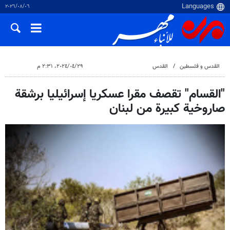
٠٦‏/٠٨‏/٢٠٢٦
القدس و فلسطین
القدس
٢٩‏/٠٤‏/٢٠٢٤، ٢:٣١ م
"القسام" تقصف مقرا عسكريا إسرائيليا برشقة
صاروخية كبيرة من لبنان