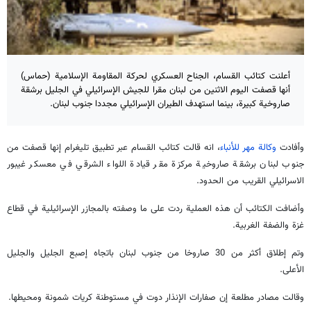
أعلنت كتائب القسام، الجناح العسكري لحركة المقاومة الإسلامية (حماس)
أنها قصفت اليوم الاثنين من لبنان مقرا للجيش الإسرائيلي في الجليل برشقة
صاروخية كبيرة، بينما استهدف الطيران الإسرائيلي مجددا جنوب لبنان.
وأفادت
وكالة مهر للأنباء
، انه قالت كتائب القسام عبر تطبيق تليغرام إنها قصفت من
جنوب لبنان برشقة صاروخية مركزة مقر قيادة اللواء الشرقي في معسكر غيبور
الاسرائيلي القريب من الحدود.
وأضافت الكتائب أن هذه العملية ردت على ما وصفته بالمجازر الإسرائيلية في قطاع
غزة والضفة الغربية.
وتم إطلاق أكثر من 30 صاروخا من جنوب لبنان باتجاه إصبع الجليل والجليل
الأعلى.
وقالت مصادر مطلعة إن صفارات الإنذار دوت في مستوطنة كريات شمونة ومحيطها.