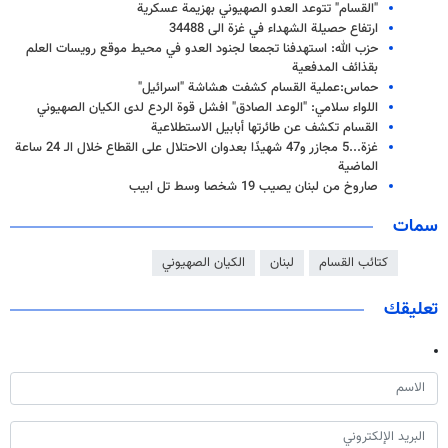
"القسام" تتوعد العدو الصهيوني بهزيمة عسكرية
ارتفاع حصيلة الشهداء في غزة الى 34488
حزب الله: استهدفنا تجمعا ‏لجنود العدو في محيط موقع ‏رويسات العلم
بقذائف ‏المدفعية
حماس:عملية القسام كشفت هشاشة "اسرائيل"
اللواء سلامي: "الوعد الصادق" افشل قوة الردع لدى الكيان الصهيوني
القسام تكشف عن طائرتها أبابيل الاستطلاعية
غزة...5 مجازر و47 شهيدًا بعدوان الاحتلال على القطاع خلال الـ 24 ساعة
الماضية
صاروخ من لبنان يصيب 19 شخصا وسط تل ابيب
سمات
كتائب القسام
لبنان
الكيان الصهيوني
تعليقك