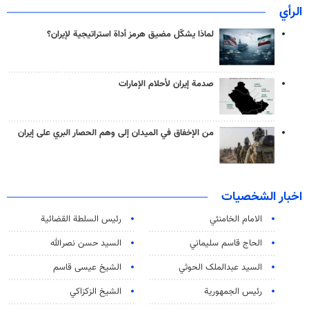
الرأي
لماذا يشكّل مضيق هرمز أداة استراتيجية لإيران؟
صدمة إيران لأحلام الإمارات
من الإخفاق في الميدان إلى وهم الحصار البري على إيران
اخبار الشخصيات
الامام الخامنئي
رئیس السلطة القضائیة
الحاج قاسم سليماني
السيد حسن نصرالله
السید عبدالملک الحوثي
الشيخ عيسى قاسم
رئيس الجمهورية
الشيخ الزكزاكي