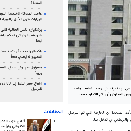
المنطقة
عارف: المعركة الرئيسية الي
الروايات حول الأمل والهوية ا
بزشكيان: نفس العقلية التي
هيروشيما ونازاكي تحكم واش
أيضا
باكستان: يجب أن نتحد ضد إ
التطبيع لا يُجدي نفعاً
مسؤول صهيوني سابق: السعو
ورق"
حر هي لهدف إنساني وهو الضغط لوقف
للبرميل
، ومن المفترض أن يتم التجاوب معه.
المقابلات
لأمم المتحدة أن الخارطة التي تم التوصل
والبريطاني أي تدخل بها.
قيادي حزب الدعوة
الكفيشي يقرأ ملا