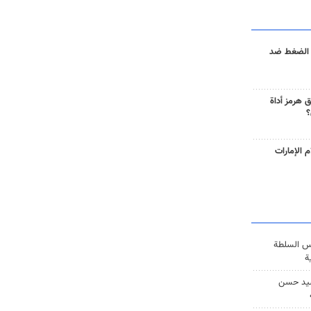
 الضغط ضد
 هرمز أداة
؟
 الإمارات
س السلطة
ة
يد حسن