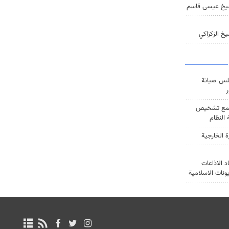
يخ عيسى قاسم
خ الزكزاكي
س صيانة
ر
ع تشخيص
النظام
ة الخارجية
د الاذاعات
يونات الاسلامية