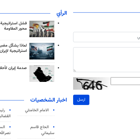
الرأي
فشل استراتيجية
محور المقاومة
لماذا يشكّل مضيق
استراتيجية لإيران
صدمة إيران لأحلام
اخبار الشخصيات
ارسل
الامام الخامنئي
رئی
القضائی
الحاج قاسم
الس
سليماني
نصرالله