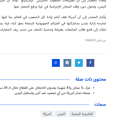
ولفت المصدر إلى أن تصريحات المبعوث الأمريكي “ليندركينغ” تؤكد أن أمر
اليمن، وتحول دون وقف المجازر الإجرامية في غزة ورفع الحصار عنها.
وأشار المصدر إلى أن أمريكا تقف أمام إرادة كل الشعوب في العالم بما فيها
تمارسه إدارة بايدن بمشاركتها في الجرائم الصهيونية البشعة بحق أبناء غزة، وب
لجأت إلى قمع طلاب الجامعات بطريقة وحشية تكشف من جديد زيف الشعارات الأ
رمز الخبر
1943815
محتوى ذات صلة
غزة...5 مجازر و47 شهيدًا بعدوان الاحتلال على القطاع خلال الـ 24 ساعة الماضية
صنعاء تحذر أمريكا من أي تصعيد ضد أمن واستقرار اليمن
سمات
الخارجية اليمنية
اليمن
أمريكا