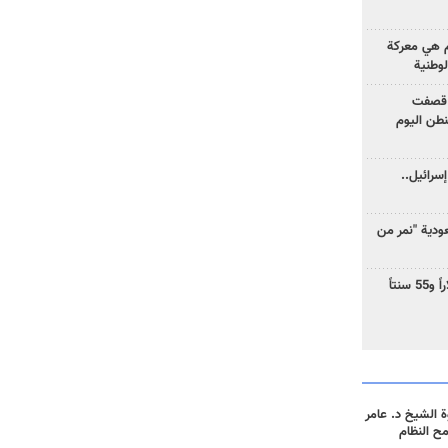
وم هي معركة
لوطنية
 قصفت
نطن اليوم
سرائيل..
دية "نمر من
ارتفاع سعر النفط إلى 83 دولاراً و55 سنتاً
 الشيخ د. عامر
مح النظام