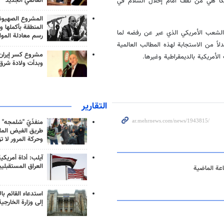
العالمي الجديد
يكا هي من تقف أمام إحلال السلام في
المشروع الصهيو
المنطقة بأكملها و
 الشعب الأمريكي الذي عبر عن رفضه لما
رسم معادلة الموا
دلاً من الاستجابة لهذه المطالب العالمية
مشروع كسر إيران
مريكية بالديمقراطية وغيرها.
وبدأت ولادة شرق
التقارير
منفذَيّ "شلمجه" 
طريق الفيض الملي
وحركة المرور لا ت
آيلب: أداة أمريكي
العراق المستقبلي
استدعاء القائم بال
إلى وزارة الخارجية