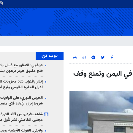
توب تن
عراقجي: الاتفاق مع عُمان با
فتح مضيق هرمز مرهون بشر
م في اليمن وتمنع وقف
إنذار باقتراب نفاد مخزونات ا
لدول الخليج الفارسي يقرع أب
الحرس الثوري: على الولايات
شروط إيران لإعادة فتح مضي
شاهد..فيديو من قائد الثورة آ
مجتبى الخامنئي نشر لأول مر
ولايتي: القوات الأجنبية يجب 