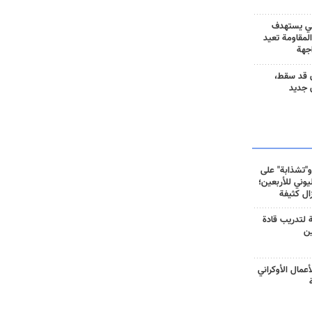
ني يستهدف
المقاومة تعيد
جهة
 قد سقط،
 جديد
و"تشذابة" على
وني للأربعين؛
زال كثيفة
ة لتدريب قادة
ين
أعمال الأوكراني