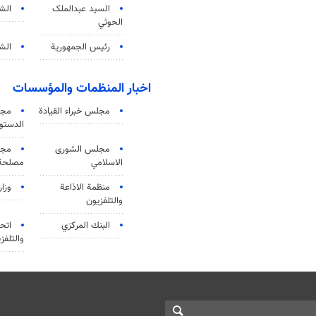
السید عبدالملک
الش
الحوثي
رئيس الجمهورية
الشي
اخبار المنظمات والمؤسسات
مجلس خبراء القيادة
مجل
الدستو
مجلس الشورى
مجم
الاسلامي
مصلحة 
منظمة الاذاعة
وزار
والتلفزیون
البنك المركزي
اتحا
والتلفز