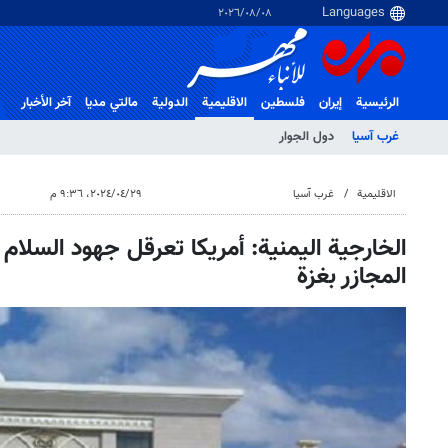
٠٨‏/٠٨‏/٢٠٢٦
الرئيسية
إيران
فلسطین
الاقلیمیة
الدولية
مالتي مدیا
آخر الأخبار
غرب آسیا
دول الجوار
الاقلیمیة
غرب آسیا
٢٩‏/٠٤‏/٢٠٢٤، ٩:٣٦ م
الخارجية اليمنية: أمريكا تعرقل جهود السلا
المجازر بغزة