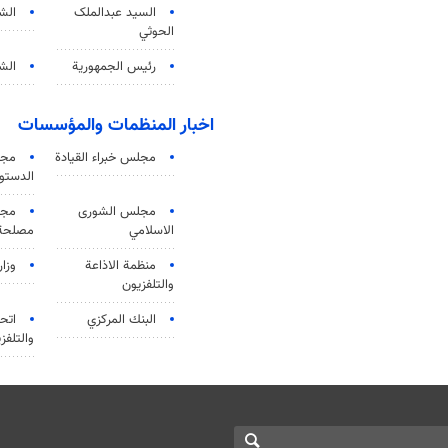
السید عبدالملک
الش
الحوثي
رئيس الجمهورية
الشي
اخبار المنظمات والمؤسسات
مجلس خبراء القيادة
مجل
الدستو
مجلس الشورى
مجم
الاسلامي
مصلحة 
منظمة الاذاعة
وزار
والتلفزیون
البنك المركزي
اتحا
والتلفز