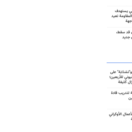
ني يستهدف
المقاومة تعيد
جهة
 قد سقط،
 جديد
و"تشذابة" على
وني للأربعين؛
زال كثيفة
ة لتدريب قادة
ين
أعمال الأوكراني