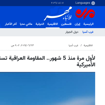
٠٧‏/٠٨‏/٢٠٢٦
الرئيسية
إيران
فلسطین
الاقلیمیة
الدولية
مالتي مدیا
آخر الأخبار
غرب آسیا
دول الجوار
الاقلیمیة
غرب آسیا
٢٣‏/٠٦‏/٢٠٢٤، ٩:٠٢ ص
لأول مرة منذ 5 شهور.. المقاومة العراق
الأميركية