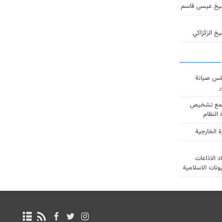
يخ عيسى قاسم
خ الزكزاكي
س صيانة
ر
ع تشخيص
النظام
ة الخارجية
د الاذاعات
يونات الاسلامية