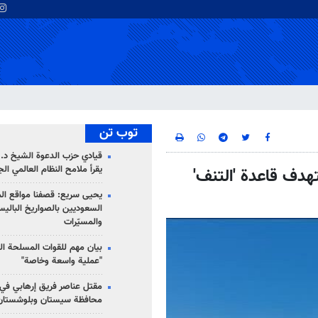
توب تن
قيادي حزب الدعوة الشيخ د. 
يقرأ ملامح النظام العالمي ال
ية تستهدف قاعدة 'التنف'
يحيى سريع: قصفنا مواقع الم
السعوديين بالصواريخ الباليس
والمسيّرات
بيان مهم للقوات المسلحة ال
"عملية واسعة وخاصة"
مقتل عناصر فريق إرهابي في
محافظة سيستان وبلوشستان