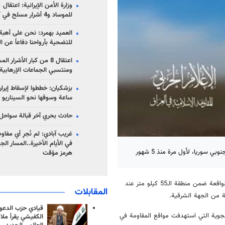
للموساد و4 أشرار مسلح في كرمان
العميد بهمرد: نحن على أهبة 
للتضحية بأرواحنا دفاعاً عن ا
اعتقال 8 من كبار الأشرار 
ومنتسبي الجماعات الإرهابية
ساعة وسوقها نحو السيناريو 
حادث بحري آخر قبالة سواحل 
غريب آبادي: لم نُجرِ أي مفاو
في الأيام الأخيرة..المسار ال
 سوريا، لأول مرة منذ 5 شهور
هرمز مؤقت
أنه تصدت الدفاعات الجوية في قاعدة التنف الأميركية الواقعة ضمن منطقة الـ55 كيلو متر عند
المقابلات
ة من الجهة الشرقية.
قيادي حزب الدعوة
ة بعد أقل من 24 ساعة من الضربات الجوية التي استهدفت مواقع المقاومة في
الكفيشي يقرأ ملا