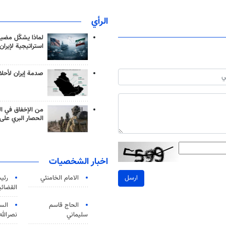
الرأي
لماذا يشكّل مضيق
استراتيجية لإيران
صدمة إيران لأحلام
من الإخفاق في ال
الحصار البري على 
اخبار الشخصيات
الامام الخامنئي
رئی
ارسل
القضائی
الحاج قاسم
الس
سليماني
نصرالله