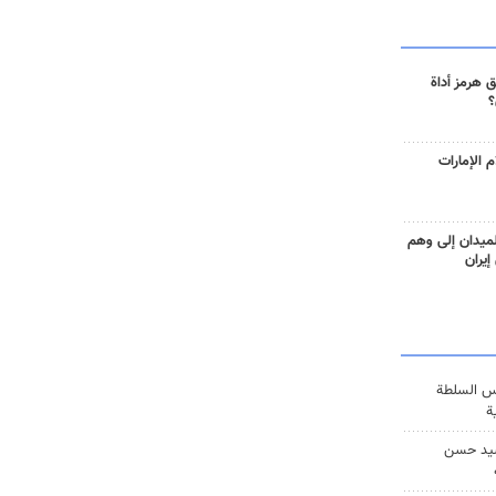
 هرمز أداة
؟
 الإمارات
ميدان إلى وهم
إيران
س السلطة
ة
يد حسن