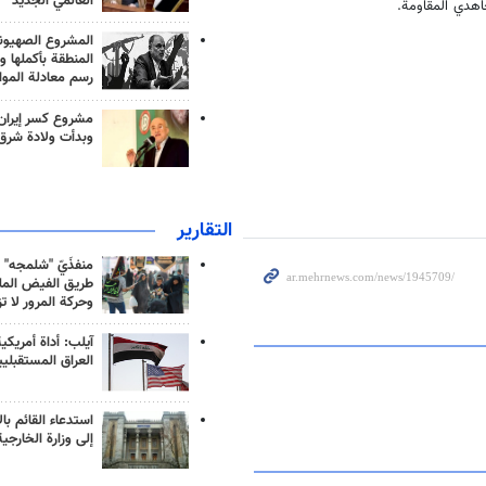
العالمي الجديد
المشروع الصهيو
المنطقة بأكملها و
رسم معادلة الموا
مشروع كسر إيران
وبدأت ولادة شرق
التقارير
منفذَيّ "شلمجه" 
طريق الفيض الملي
وحركة المرور لا ت
آيلب: أداة أمريكي
العراق المستقبلي
استدعاء القائم بال
إلى وزارة الخارجية