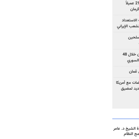
وزارة الأمن الإيرانية: اعتقال 21 عميلاً
الاستعداد
لشعب الإيراني
المسلحين
بزشكيان: خططوا لإسقاط إيران خلال 48
السوري
عُمان
ضات مع أمريكا
جديد لمضيق
 الشيخ د. عامر
مح النظام