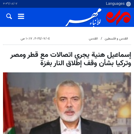
٠٧‏/٠٨‏/٢٠٢٦
القدس و فلسطین
القدس
٠٤‏/٠٧‏/٢٠٢٤، ١٠:١٧ ص
إسماعيل هنية يجري اتصالات مع قطر ومصر
وتركيا بشأن وقف إطلاق النار بغزة