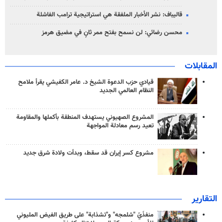
قاليباف: نشر الأخبار الملفقة هي استراتيجية ترامب الفاشلة
محسن رضائي: لن نسمح بفتح ممر ثانٍ في مضيق هرمز
المقابلات
قيادي حزب الدعوة الشيخ د. عامر الكفيشي يقرأ ملامح
النظام العالمي الجديد
المشروع الصهيوني يستهدف المنطقة بأكملها والمقاومة
تعيد رسم معادلة المواجهة
مشروع كسر إيران قد سقط، وبدأت ولادة شرق جديد
التقارير
منفذَيّ "شلمجه" و"تشذابة" على طريق الفيض المليوني