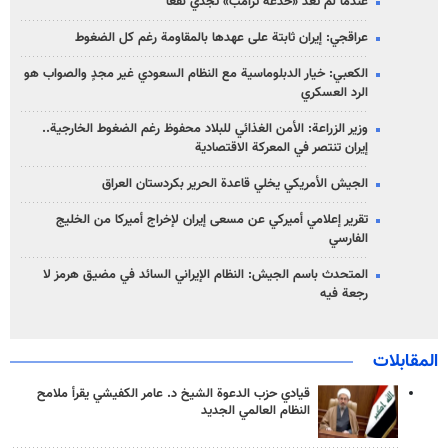
عندما لم تعد «خدعة ترامب» تجدي نفعاً
عراقجي: إيران ثابتة على عهدها بالمقاومة رغم كل الضغوط
الكعبي: خيار الدبلوماسية مع النظام السعودي غير مجدٍ والصواب هو
الرد العسكري
وزير الزراعة: الأمن الغذائي للبلاد محفوظ رغم الضغوط الخارجية..
إيران تنتصر في المعركة الاقتصادية
الجيش الأمريكي يخلي قاعدة الحرير بكردستان العراق
تقرير إعلامي أميركي عن مسعى إيران لإخراج أميركا من الخليج
الفارسي
المتحدث باسم الجيش: النظام الإيراني السائد في مضيق هرمز لا
رجعة فيه
المقابلات
قيادي حزب الدعوة الشيخ د. عامر الكفيشي يقرأ ملامح
النظام العالمي الجديد