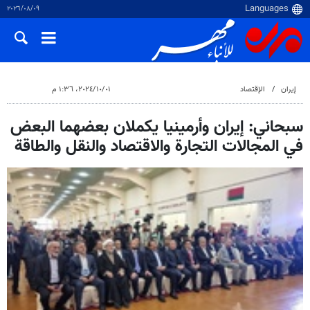
٠٩‏/٠٨‏/٢٠٢٦
إيران
الإقتصاد
٠١‏/١٠‏/٢٠٢٤، ١:٣٦ م
سبحاني: إيران وأرمينيا يكملان بعضهما البعض
في المجالات التجارة والاقتصاد والنقل والطاقة