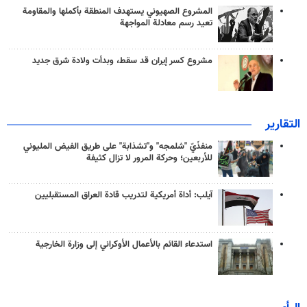
المشروع الصهيوني يستهدف المنطقة بأكملها والمقاومة
تعيد رسم معادلة المواجهة
مشروع كسر إيران قد سقط، وبدأت ولادة شرق جديد
التقارير
منفذَيّ "شلمجه" و"تشذابة" على طريق الفيض المليوني
للأربعين؛ وحركة المرور لا تزال كثيفة
آيلب: أداة أمريكية لتدريب قادة العراق المستقبليين
استدعاء القائم بالأعمال الأوكراني إلى وزارة الخارجية