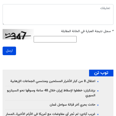
*
سجل نتيجة العبارة في الخانة المقابلة
ارسل
توب تن
اعتقال 8 من كبار الأشرار المسلحين ومنتسبي الجماعات الإرهابية
بزشكيان: خططوا لإسقاط إيران خلال 48 ساعة وسوقها نحو السيناريو
السوري
حادث بحري آخر قبالة سواحل عُمان
غريب آبادي: لم نُجرِ أي مفاوضات مع أمريكا في الأيام الأخيرة..المسار