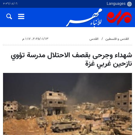
٠٦‏/٠٨‏/٢٠٢٦
القدس و فلسطین
القدس
١٣‏/٠١‏/٢٠٢٥، ١:١٧ م
شهداء وجرحى بقصف الاحتلال مدرسة تؤوي
نازحين غربي غزة