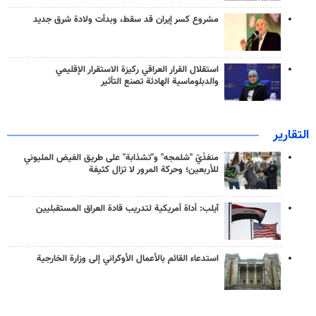
مشروع كسر إيران قد سقط، وبدأت ولادة شرق جديد
استقلال القرار العراقي ركيزة الاستقرار الإقليمي
والدبلوماسية الهادئة تصنع التأثير
التقارير
منفذَيّ "شلمجه" و"تشذابة" على طريق الفيض المليوني
للأربعين؛ وحركة المرور لا تزال كثيفة
آيلب: أداة أمريكية لتدريب قادة العراق المستقبليين
استدعاء القائم بالأعمال الأوكراني إلى وزارة الخارجية