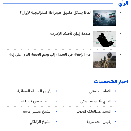
الرأي
لماذا يشكّل مضيق هرمز أداة استراتيجية لإيران؟
صدمة إيران لأحلام الإمارات
من الإخفاق في الميدان إلى وهم الحصار البري على إيران
اخبار الشخصيات
الامام الخامنئي
رئیس السلطة القضائیة
الحاج قاسم سليماني
السيد حسن نصرالله
السید عبدالملک الحوثي
الشيخ عيسى قاسم
رئيس الجمهورية
الشيخ الزكزاكي