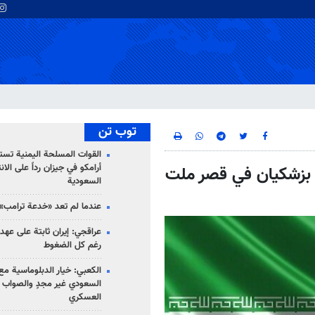
توب تن
القوات المسلحة اليمنية تس
أرامكو في جيزان رداً على الان
 بزشكيان في قصر ملت
السعودية
عندما لم تعد «خدعة ترامب» 
عراقجي: إيران ثابتة على عهده
رغم كل الضغوط
الكعبي: خيار الدبلوماسية مع 
السعودي غير مجدٍ والصواب ه
العسكري