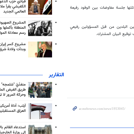
قيادي حزب الدعوة
الكفيشي يقرأ ملا
لتها جلسة مفاوضات بين الوفود رفيعة
العالمي الجديد
المشروع الصهيو
ين البلدين من قبل المسؤولين رفيعي
المنطقة بأكملها و
رسم معادلة الموا
توقيع البيان المشترك.
مشروع كسر إيران
وبدأت ولادة شرق
التقارير
منفذَيّ "شلمجه" 
طريق الفيض الملي
وحركة المرور لا ت
آيلب: أداة أمريكي
العراق المستقبلي
استدعاء القائم بال
إلى وزارة الخارجية