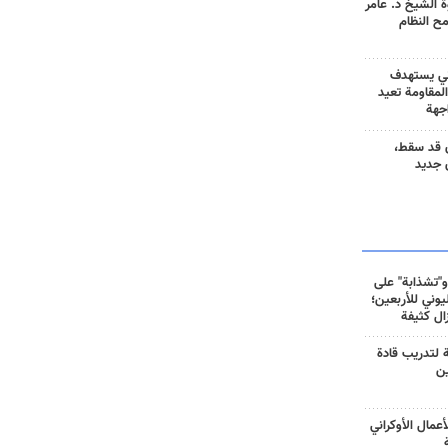
 الشيخ د. عامر
مح النظام
ني يستهدف
المقاومة تعيد
جهة
 قد سقط،
 جديد
و"تشذابة" على
وني للأربعين؛
زال كثيفة
ة لتدريب قادة
ين
أعمال الأوكراني