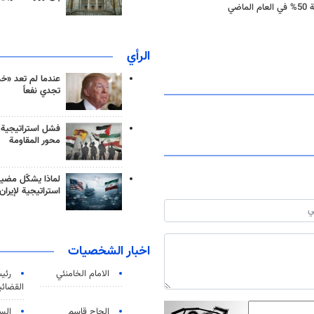
ضي
الرأي
عندما لم تعد «خ
تجدي نفعاً
فشل استراتيجية
محور المقاومة
لماذا يشكّل مضيق
استراتيجية لإيران
اخبار الشخصيات
الامام الخامنئي
رئی
القضائی
الحاج قاسم
الس