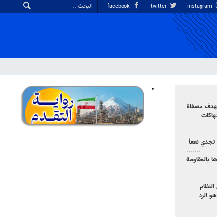
facebook
twitter
instagram
تهدف مصفاة
تهاكات
تجدي نفعاً
ا بالمقاومة
النظام
و الرد