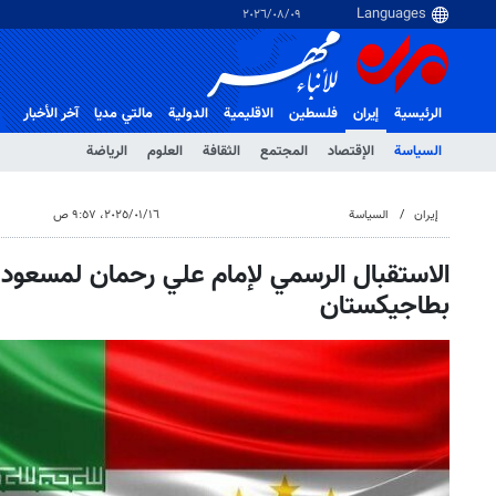
٠٩‏/٠٨‏/٢٠٢٦
الرئيسية
إيران
فلسطین
الاقلیمیة
الدولية
مالتي مدیا
آخر الأخبار
السياسة
الإقتصاد
المجتمع
الثقافة
العلوم
الرياضة
إيران
السياسة
١٦‏/٠١‏/٢٠٢٥، ٩:٥٧ ص
الاستقبال الرسمي لإمام علي رحمان لمسعود
بطاجيكستان