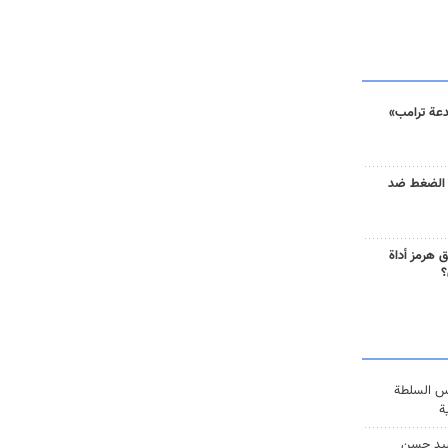
دعة ترامب»
 الضغط ضد
 هرمز أداة
؟
س السلطة
ة
يد حسن