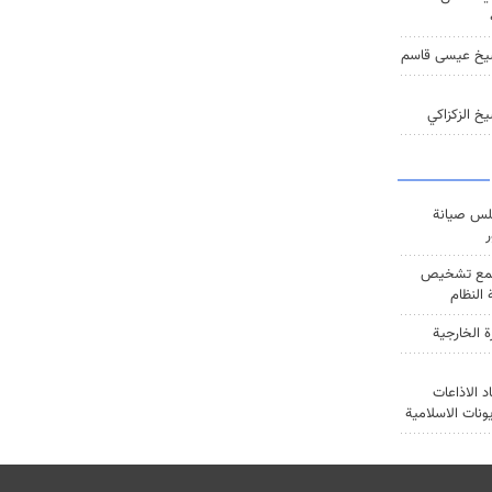
يخ عيسى قاسم
خ الزكزاكي
س صيانة
ر
ع تشخيص
النظام
ة الخارجية
د الاذاعات
يونات الاسلامية