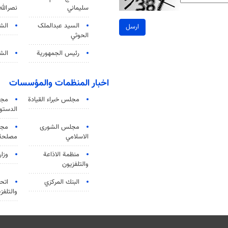
سليماني
نصرالله
السید عبدالملک
الش
ارسل
الحوثي
رئيس الجمهورية
الشي
اخبار المنظمات والمؤسسات
مجلس خبراء القيادة
مجل
الدستو
مجلس الشورى
مجم
الاسلامي
مصلحة 
منظمة الاذاعة
وزار
والتلفزیون
البنك المركزي
اتحا
والتلفز