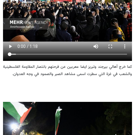
كما خرج أهالي بيرجند وتبريز ايضا معربين عن فرحتهم بانتصار المقاومة الفلسطينية
والشعب في غزة التي سطرت اسمى مشاهد الصبر والصمود في وجه العدوان.