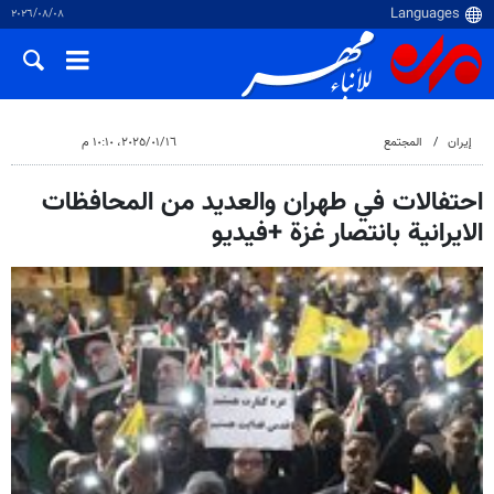
٠٨‏/٠٨‏/٢٠٢٦
إيران
المجتمع
١٦‏/٠١‏/٢٠٢٥، ١٠:١٠ م
احتفالات في طهران والعديد من المحافظات
الايرانية بانتصار غزة +فيديو