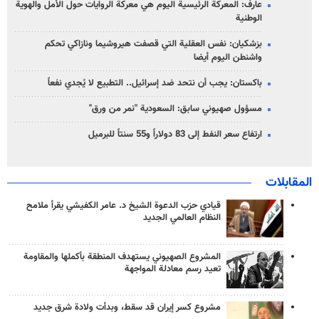
عارف: المعركة الرئيسية اليوم هي معركة الروايات حول الأمل والهوية
الوطنية
بزشكيان: نفس العقلية التي قصفت هيروشيما ونازاكي تحكم
واشنطن اليوم أيضا
باكستان: يجب أن نتحد ضد إسرائيل.. التطبيع لا يُجدي نفعاً
مسؤول صهيوني سابق: السعودية "نمر من ورق"
ارتفاع سعر النفط إلى 83 دولاراً و55 سنتاً للبرميل
المقابلات
قيادي حزب الدعوة الشيخ د. عامر الكفيشي يقرأ ملامح
النظام العالمي الجديد
المشروع الصهيوني يستهدف المنطقة بأكملها والمقاومة
تعيد رسم معادلة المواجهة
مشروع كسر إيران قد سقط، وبدأت ولادة شرق جديد