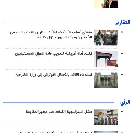
التقارير
منفذَيّ "شلمجه" و"تشذابة" على طريق الفيض المليوني
للأربعين؛ وحركة المرور لا تزال كثيفة
آيلب: أداة أمريكية لتدريب قادة العراق المستقبليين
استدعاء القائم بالأعمال الأوكراني إلى وزارة الخارجية
الرأي
فشل استراتيجية الضغط ضد محور المقاومة