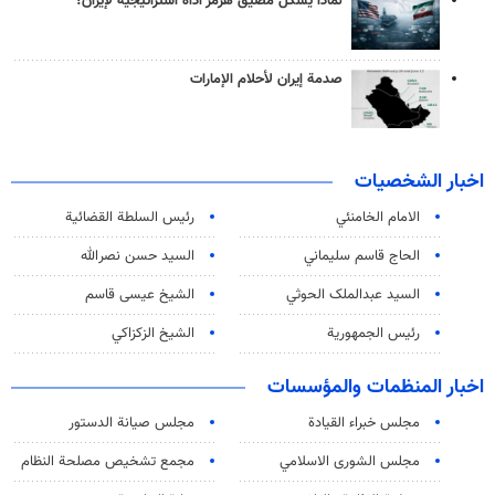
لماذا يشكّل مضيق هرمز أداة استراتيجية لإيران؟
صدمة إيران لأحلام الإمارات
اخبار الشخصيات
الامام الخامنئي
رئیس السلطة القضائیة
الحاج قاسم سليماني
السيد حسن نصرالله
السید عبدالملک الحوثي
الشيخ عيسى قاسم
رئيس الجمهورية
الشيخ الزكزاكي
اخبار المنظمات والمؤسسات
مجلس خبراء القيادة
مجلس صيانة الدستور
مجلس الشورى الاسلامي
مجمع تشخيص مصلحة النظام