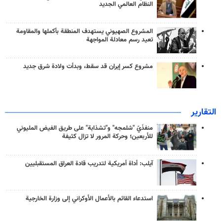
النظام العالمي الجديد
المشروع الصهيوني يستهدف المنطقة بأكملها والمقاومة
تعيد رسم معادلة المواجهة
مشروع كسر إيران قد سقط، وبدأت ولادة شرق جديد
التقارير
منفذَيّ "شلمجه" و"تشذابة" على طريق الفيض المليوني
للأربعين؛ وحركة المرور لا تزال كثيفة
آيلب: أداة أمريكية لتدريب قادة العراق المستقبليين
استدعاء القائم بالأعمال الأوكراني إلى وزارة الخارجية