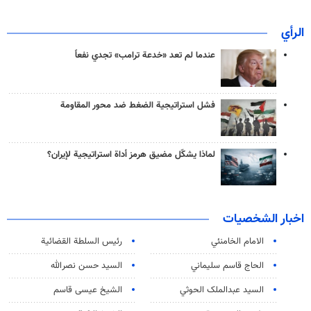
الرأي
عندما لم تعد «خدعة ترامب» تجدي نفعاً
فشل استراتيجية الضغط ضد محور المقاومة
لماذا يشكّل مضيق هرمز أداة استراتيجية لإيران؟
اخبار الشخصيات
الامام الخامنئي
رئیس السلطة القضائیة
الحاج قاسم سليماني
السيد حسن نصرالله
السید عبدالملک الحوثي
الشيخ عيسى قاسم