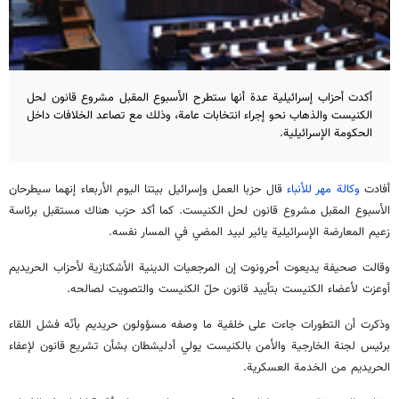
أكدت أحزاب إسرائيلية عدة أنها ستطرح الأسبوع المقبل مشروع قانون لحل
الكنيست والذهاب نحو إجراء انتخابات عامة، وذلك مع تصاعد الخلافات داخل
الحكومة الإسرائيلية.
أفادت
وكالة مهر للأنباء
قال حزبا العمل وإسرائيل بيتنا اليوم الأربعاء إنهما سيطرحان
الأسبوع المقبل مشروع قانون لحل الكنيست. كما أكد حزب هناك مستقبل برئاسة
زعيم المعارضة الإسرائيلية يائير لبيد المضي في المسار نفسه.
وقالت صحيفة يديعوت أحرونوت إن المرجعيات الدينية الأشكنازية لأحزاب الحريديم
أوعزت لأعضاء الكنيست بتأييد قانون حلّ الكنيست والتصويت لصالحه.
وذكرت أن التطورات جاءت على خلفية ما وصفه مسؤولون حريديم بأنّه فشل اللقاء
برئيس لجنة الخارجية والأمن بالكنيست يولي أدليشطان بشأن تشريع قانون لإعفاء
الحريديم من الخدمة العسكرية.