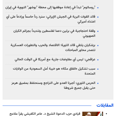
"روساتوم" تبدأ في إعادة موظفيها إلى محطة "بوشهر" النووية في إيران
قائد القوات البرية في الجيش الإيراني: سنرد رداً حاسماً ورادعاً على أي
اعتداء أميركي
وقفة احتجاجية في برلين دعما لفلسطين وتنديداً بجرائم الكيان
الصهیوني
بزشكيان يلتقي قائد الثورة؛ الاقتصاد والحرب والتطورات العسكرية
تتصدر محاور المباحثات
عراقجي: ليس أي مفاوضات جارية مع أمريكا في الوقت الحالي
سبب تشكيل «اتفاق مكة» هو خيبة أمل السعودية من الولايات
المتحدة
الحرس الثوري: أجبرنا العدو على التراجع وسنحتفظ بمضيق هرمز
حتى يقبل جميع شروطنا
المقابلات
قيادي حزب الدعوة الشيخ د. عامر الكفيشي يقرأ ملامح