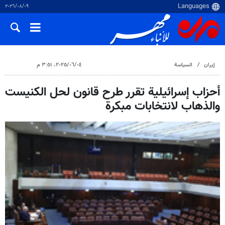
٠٩‏/٠٨‏/٢٠٢٦
إيران
السياسة
٠٤‏/٠٦‏/٢٠٢٥، ٣:٥١ م
أحزاب إسرائيلية تقرر طرح قانون لحل الكنيست
والذهاب لانتخابات مبكرة