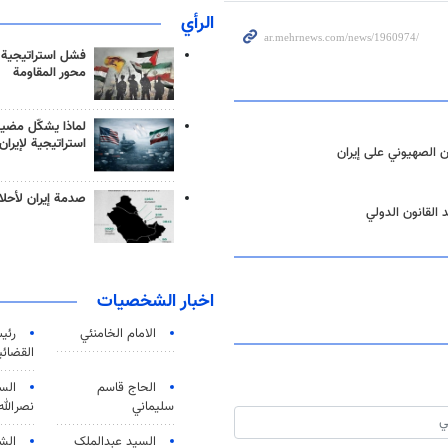
الرأي
فشل استراتيجية
محور المقاومة
لماذا يشكّل مضيق
استراتيجية لإيران
 الصهيوني على إيران
صدمة إيران لأحلام
 القانون الدولي
اخبار الشخصيات
الامام الخامنئي
رئی
القضائی
الحاج قاسم
الس
سليماني
نصرالله
السید عبدالملک
الش