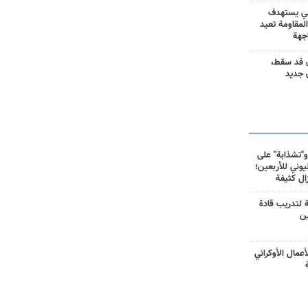
ني يستهدف
المقاومة تعيد
جهة
 قد سقط،
 جديد
و"تشذابة" على
وني للأربعين؛
زال كثيفة
ة لتدريب قادة
ين
أعمال الأوكراني