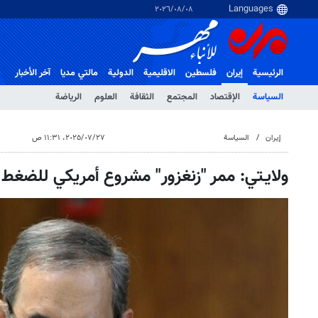
٠٨‏/٠٨‏/٢٠٢٦
الرئيسية
إيران
فلسطین
الاقلیمیة
الدولية
مالتي مدیا
آخر الأخبار
السياسة
الإقتصاد
المجتمع
الثقافة
العلوم
الرياضة
إيران
السياسة
٢٧‏/٠٧‏/٢٠٢٥، ١١:٣١ ص
ولايـتي: ممر "زنغزور" مشروع أمريكي للضغط 