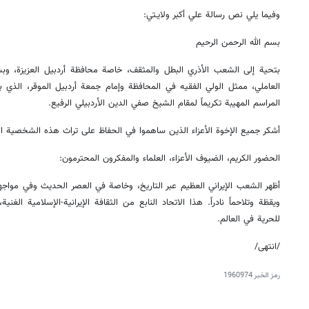
وفيما يلي نص رسالة علي أكبر ولايـتي:
بسم الله الرحمن الرحيم
بتحية إلى الشعب الأذري البطل والمثقف، خاصة محافظة أردبيل العزيزة، و
العاملي، ممثل الولي الفقيه في المحافظة وإمام جمعة أردبيل الموقر، الذي 
المراسم المهيبة تكريماً لمقام الشيخ صفي الدين الأردبيلي الرفيع.
أشكر جميع الإخوة الأعزاء الذين ساهموا في الحفاظ على تراث هذه الشخصية الرو
الحضور الكريم، الضيوف الأعزاء، العلماء والمفكرون المحترمون:
أظهر الشعب الإيراني العظيم عبر التاريخ، وخاصة في العصر الحديث وفي مواجه
ويقظة وتلاحماً نادراً. هذا الاتحاد النابع من الثقافة الإيرانية-الإسلامية الغ
للحرية في العالم.
/انتهى/
رمز الخبر
1960974