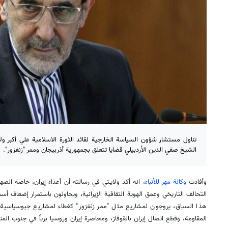
تناول مستشار شؤون السياسة الخارجية لقائد الثورة الاسلامية علي أكبر ول
الشيخ صفي الدين الأردبيلي قضايا تتعلق بجمهورية أذربيجان وممر "زنغزور".
وأفادت
وكالة مهر للأنباء
، انه أكد ولايـتي في رسالته أن أعداء إيران، خاصة الص
التحالف التاريخي وعمق الهوية الثقافية الإيرانية، ويحاولون باستمرار إضعاف أس
هذا السياق، يروجون لمشاريع مثل "ممر زنغزور" كغطاء لمشاريع جيوسياسية
المقاومة، وقطع اتصال إيران بالقوقاز، ومحاصرة إيران وروسيا برياً في جنوب المن