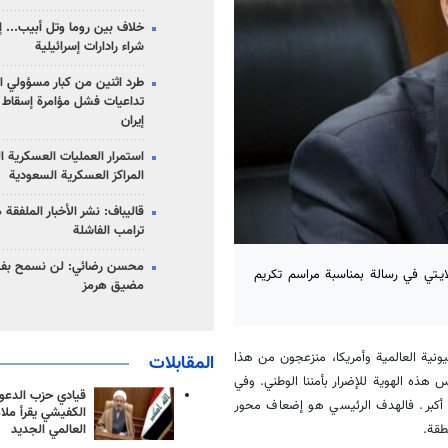
خلاف بين روما وتل أبيب... إ
شراء رادارات إسرائيلية
طرد اثنين من كبار مسؤولي ال
تداعيات فشل مؤامرة إسقاط ا
إيران
استمرار العمليات العسكرية ا
المراكز العسكرية السعودية
قاليباف: نشر الأخبار الملفقة
ترامب الفاشلة
محسن رضائي: لن نسمح بفتح
ايـتي في رسالة بمناسبة مراسم تكريم
مضيق هرمز
هيونية العالمية وأمريكا، منزعجون من هذا
المقابلات
س هذه الهوية للإضرار بأمننا الوطني. وفي
قيادي حزب الدعوة
 أكبر. فالهدف الرئيسي هو إضعاف محور
الكفيشي يقرأ ملا
العالمي الجديد
طقة.