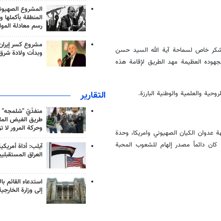
المشروع الصهيو
المنطقة بأكملها و
رسم معادلة الموا
مشروع كسر إيران
بشكر خاص لسماحة آية الله السيد حسن
وبدأت ولادة شرق
بجهوده العظيمة مهد الطريق لإقامة هذه
التقارير
حية والعلمية والوطنية البارزة.
منفذَيّ "شلمجه" 
طريق الفيض الملي
وحركة المرور لا ت
ة عدوان الكيان الصهيوني وامريكا، وحدة
نية، كان دائماً مصدر إلهام للشعوب المحبة
آيلب: أداة أمريكي
العراق المستقبلي
استدعاء القائم بال
إلى وزارة الخارجية