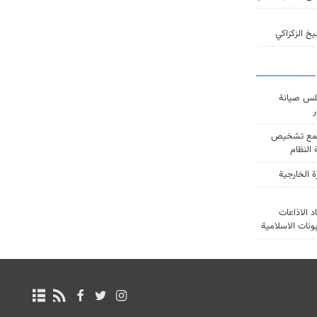
خ الزكزاكي
س صيانة
ر
ع تشخيص
النظام
ة الخارجية
د الاذاعات
يونات الاسلامية