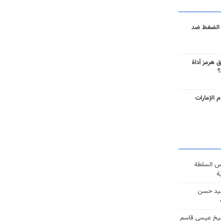
 الضغط ضد
 هرمز أداة
؟
 الإمارات
س السلطة
ة
يد حسن
يخ عيسى قاسم