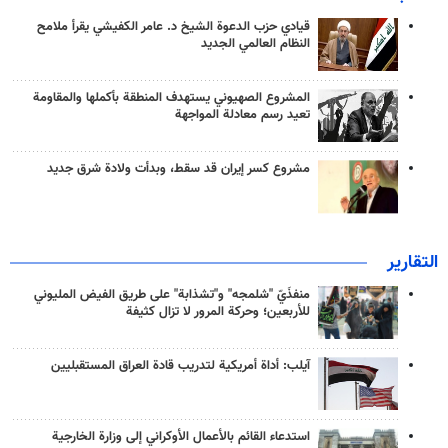
قيادي حزب الدعوة الشيخ د. عامر الكفيشي يقرأ ملامح
النظام العالمي الجديد
المشروع الصهيوني يستهدف المنطقة بأكملها والمقاومة
تعيد رسم معادلة المواجهة
مشروع كسر إيران قد سقط، وبدأت ولادة شرق جديد
التقارير
منفذَيّ "شلمجه" و"تشذابة" على طريق الفيض المليوني
للأربعين؛ وحركة المرور لا تزال كثيفة
آيلب: أداة أمريكية لتدريب قادة العراق المستقبليين
استدعاء القائم بالأعمال الأوكراني إلى وزارة الخارجية