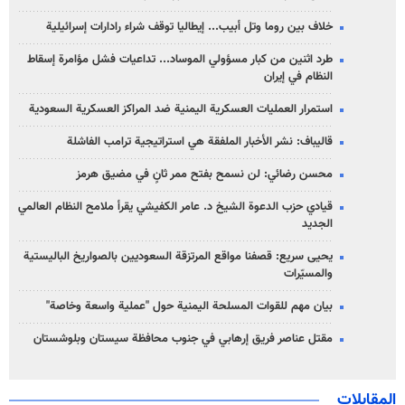
خلاف بين روما وتل أبيب... إيطاليا توقف شراء رادارات إسرائيلية
طرد اثنين من كبار مسؤولي الموساد... تداعيات فشل مؤامرة إسقاط
النظام في إيران
استمرار العمليات العسكرية اليمنية ضد المراكز العسكرية السعودية
قاليباف: نشر الأخبار الملفقة هي استراتيجية ترامب الفاشلة
محسن رضائي: لن نسمح بفتح ممر ثانٍ في مضيق هرمز
قيادي حزب الدعوة الشيخ د. عامر الكفيشي يقرأ ملامح النظام العالمي
الجديد
يحيى سريع: قصفنا مواقع المرتزقة السعوديين بالصواريخ الباليستية
والمسيّرات
بيان مهم للقوات المسلحة اليمنية حول "عملية واسعة وخاصة"
مقتل عناصر فريق إرهابي في جنوب محافظة سيستان وبلوشستان
المقابلات