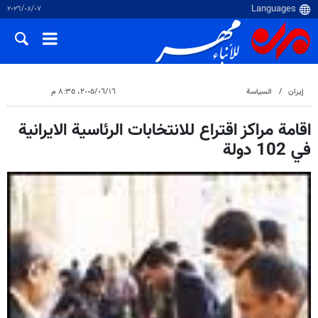
٠٧‏/٠٨‏/٢٠٢٦
إيران
السياسة
١٦‏/٠٦‏/٢٠٠٥، ٨:٣٥ م
اقامة مراكز اقتراع للانتخابات الرئاسية الايرانية
في 102 دولة