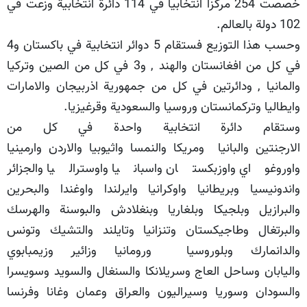
خصصت 254 مركزا انتخابيا في 114 دائرة انتخابية وزعت في
102 دولة بالعالم.
وحسب هذا التوزيع فستقام 5 دوائر انتخابية في باكستان و4
في كل من افغانستان والهند , و3 في كل من الصين وتركيا
والمانيا , ودائرتين في كل من جمهورية اذربيجان والامارات
وايطاليا وتركمانستان وروسيا والسعودية وقرغيزيا.
وستقام دائرة انتخابية واحدة في كل من
الارجنتين والبانيا ومريكا والنمسا واثيوبيا والاردن وارمينيا
واوروغواي واوزبكستان واسبانيا واوستراليا والجزائر
واندونيسيا وبريطانيا واوكرانيا وايرلندا واوغندا والبحرين
والبرازيل وبلجيكا وبلغاريا وبنغلادش والبوسنة والهرسك
والبرتغال وطاجيكستان وتنزانيا وتايلند والتشيك وتونس
والدانمارك وبلوروسيا ورومانيا وزائير وزيمبابوي
واليابان وساحل العاج وسريلانكا والسنغال والسويد وسويسرا
والسودان وسوريا وسيراليون والعراق وعمان وغانا وفرنسا