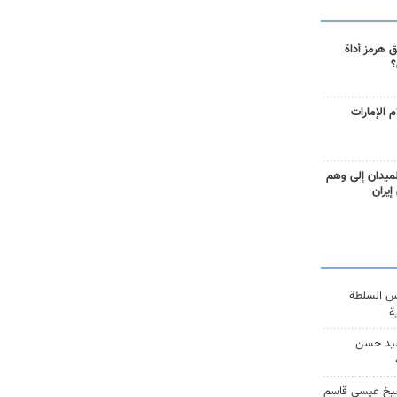
 هرمز أداة
؟
 الإمارات
ميدان إلى وهم
إيران
س السلطة
ة
يد حسن
يخ عيسى قاسم