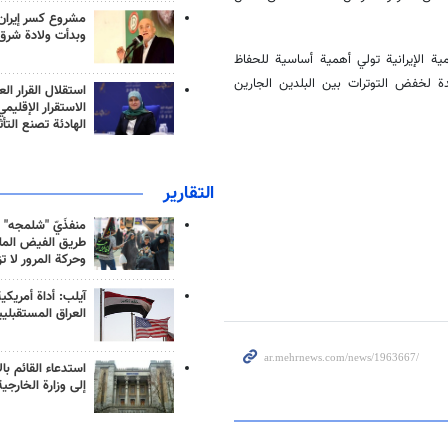
مشروع كسر إيران
وبدأت ولادة شرق
مية الإيرانية تولي أهمية أساسية للحفاظ
ة لخفض التوترات بين البلدين الجارين
استقلال القرار الع
الاستقرار الإقليم
الهادئة تصنع التأث
التقارير
منفذَيّ "شلمجه" 
طريق الفيض الملي
وحركة المرور لا ت
آيلب: أداة أمريكي
العراق المستقبلي
استدعاء القائم بال
إلى وزارة الخارجية