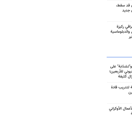
 قد سقط،
 جديد
راقي ركيزة
ي والدبلوماسية
ير
و"تشذابة" على
وني للأربعين؛
زال كثيفة
ة لتدريب قادة
ين
أعمال الأوكراني