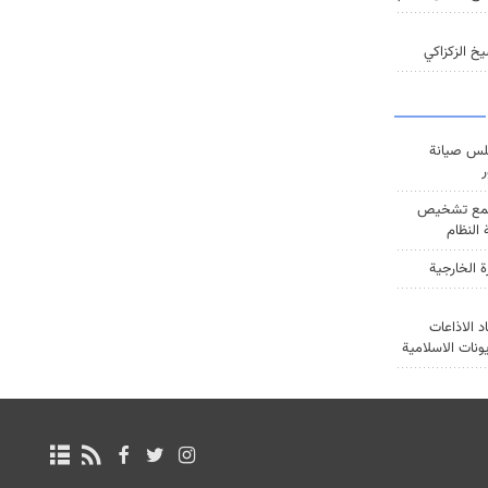
خ الزكزاكي
س صيانة
ر
ع تشخيص
النظام
ة الخارجية
د الاذاعات
يونات الاسلامية