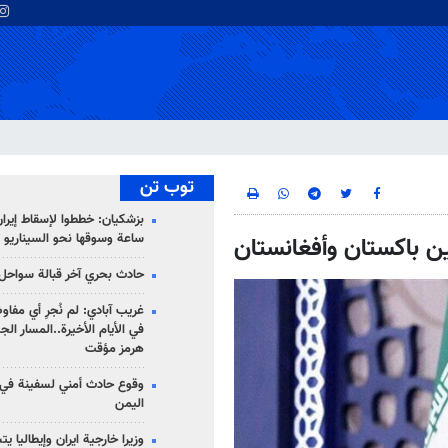
توب تن
ساعة وسوقها نحو السيناريو 
ين باكستان وأفغانستان
حادث بحري آخر قبالة سواحل 
غريب آبادي: لم نُجرِ أي مفاو
في الأيام الأخيرة..المسار ال
هرمز مؤقت
وقوع حادث أمني لسفينة في
اليمن
وزيرا خارجية ايران وإيطاليا ي