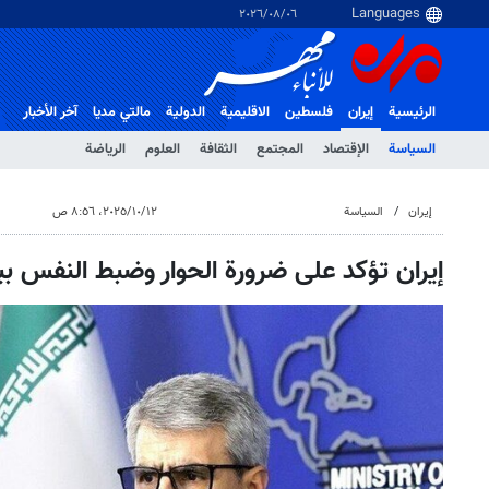
٠٦‏/٠٨‏/٢٠٢٦
الرئيسية
إيران
فلسطین
الاقلیمیة
الدولية
مالتي مدیا
آخر الأخبار
السياسة
الإقتصاد
المجتمع
الثقافة
العلوم
الرياضة
إيران
السياسة
١٢‏/١٠‏/٢٠٢٥، ٨:٥٦ ص
إيران تؤكد على ضرورة الحوار وضبط النفس ب