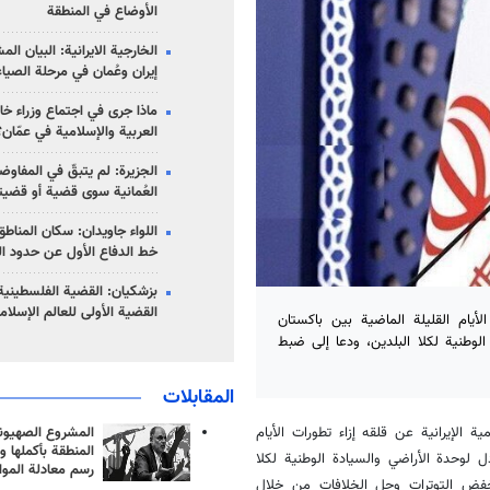
الأوضاع في المنطقة
الخارجية الايرانية: البيان ال
إيران وعُمان في مرحلة الصياغ
ماذا جرى في اجتماع وزراء خا
العربية والإسلامية في عمّان؟
الجزيرة: لم يتبقّ في المفاوضا
العُمانية سوى قضية أو قضيت
اللواء جاويدان: سكان المناط
خط الدفاع الأول عن حدود الب
بزشكيان: القضية الفلسطينية 
القضية الأولى للعالم الإسلام
لأيام القليلة الماضية بين باكستان
الوطنية لكلا البلدين، ودعا إلى ضبط
المقابلات
المشروع الصهيو
ة الإيرانية عن قلقه إزاء تطورات الأيام
المنطقة بأكملها و
ل لوحدة الأراضي والسيادة الوطنية لكلا
رسم معادلة الموا
 خفض التوترات وحل الخلافات من خلال