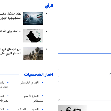
الرأي
لماذا يشكّل مضيق
استراتيجية لإيران
صدمة إيران لأحلام
من الإخفاق في ال
الحصار البري على 
اخبار الشخصيات
الامام الخامنئي
رئی
القضائی
الحاج قاسم
الس
سليماني
نصرالله
السید عبدالملک
الش