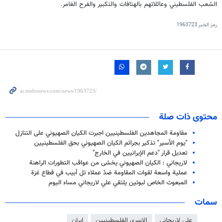
الشعب الفلسطيني وعائلاتهم بالهتافات والتکبیر والفرح الغامر.
رمز الخبر
1963723
محتوى ذات صلة
مقاومة المجاهدين الفلسطينيين اجبرت الكيان الصهيوني على التنازل
"يوم الأسير" تذكير بجرائم الكيان الصهيوني بحق الفلسطينيين
تعديل قرار "دعم الإيرانيين في الخارج"
لاريجاني : الكيان الصهيوني يخشى من عواقب التطورات الراهنة
عملية واسعة لقوات المقاومة ضدّ عملاء تل أبيب في قطاع غزة
المبعوث الخاص لبوتين يلتقي علي لاريجاني مساء اليوم
سمات
علي لاريجاني
الاسرى الفلسطينيين
ايران