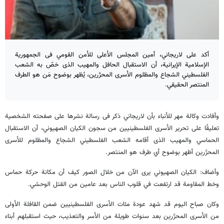
أکد علی لاریجاني، أمین المجلس الأعلى للأمن القومي فی الجمهوریة
الإسلامیة الإیرانیة، أن الاستقبال الحافل والمهیب الذی خصّ به الشعب
الفلسطیني الشجاع والمظلوم الأسرى المحرَّرین، یُظهر بوضوح مَن هو الطرف
المنتصر الحقیقي.
وأفادت وکالة مهر للأنباء بأن لاریجاني ذکر فی رسالة نشرها على صفحته الشخصیة
تعلیقًا على تحریر الأسرى الفلسطینیین من سجون الکیان الصهيوني، أن الاستقبال
الحماسي والمهیب الذی أقامه الشعب الفلسطيني الشجاع والمظلوم للأسرى
المحرَّرین أظهر بوضوح أي طرف هو المنتصر.
وأضاف: الکیان الصهيوني یرى الآن من خلال الصور کیف أن مکانة حرکة حماس
وخط المقاومة قد ارتفعت في قلوب الناس بعد عامین من القتل الوحشي.
وکان صباح الیوم قد شهد عودة مئات الأسرى الفلسطینیین ضمن القافلة الأولى
من الأسرى المحرَّرین بعد سنوات طویلة من الأسر والتعذیب، حیث استقبلهم أبناء