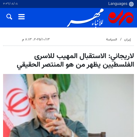
٠٨‏/٠٨‏/٢٠٢٦
إيران
السياسة
١٣‏/١٠‏/٢٠٢٥، ٨:١٣ م
لاريجاني: الاستقبال المهيب للاسرى
الفلسطيين يظهر من هو المنتصر الحقيقي