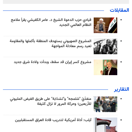
المقابلات
قيادي حزب الدعوة الشيخ د. عامر الكفيشي يقرأ ملامح
النظام العالمي الجديد
المشروع الصهيوني يستهدف المنطقة بأكملها والمقاومة
تعيد رسم معادلة المواجهة
مشروع كسر إيران قد سقط، وبدأت ولادة شرق جديد
التقارير
منفذَيّ "شلمجه" و"تشذابة" على طريق الفيض المليوني
للأربعين؛ وحركة المرور لا تزال كثيفة
آيلب: أداة أمريكية لتدريب قادة العراق المستقبليين