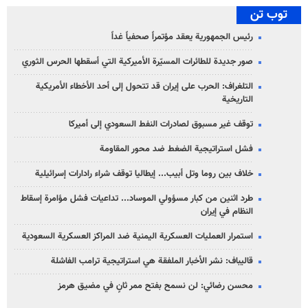
توب تن
رئيس الجمهورية يعقد مؤتمراً صحفياً غداً
صور جديدة للطائرات المسيّرة الأميركية التي أسقطها الحرس الثوري
التلغراف: الحرب على إيران قد تتحول إلى أحد الأخطاء الأمريكية
التاريخية
توقف غير مسبوق لصادرات النفط السعودي إلى أميركا
فشل استراتيجية الضغط ضد محور المقاومة
خلاف بين روما وتل أبيب... إيطاليا توقف شراء رادارات إسرائيلية
طرد اثنين من كبار مسؤولي الموساد... تداعيات فشل مؤامرة إسقاط
النظام في إيران
استمرار العمليات العسكرية اليمنية ضد المراكز العسكرية السعودية
قاليباف: نشر الأخبار الملفقة هي استراتيجية ترامب الفاشلة
محسن رضائي: لن نسمح بفتح ممر ثانٍ في مضيق هرمز