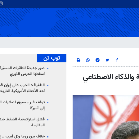
توب تن
صور جديدة للطائرات المسيّرة 
أسقطها الحرس الثوري
ة والذكاء الاصطناعي
التلغراف: الحرب على إيران ق
أحد الأخطاء الأمريكية التاريخ
توقف غير مسبوق لصادرات ال
إلى أميركا
فشل استراتيجية الضغط ضد
المقاومة
خلاف بين روما وتل أبيب... إ