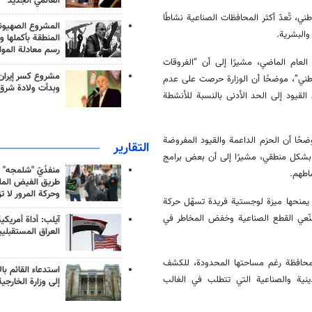
العالمي الجديد
ة 42% من الإنتاج الصناعي الوطني، تُعدّ أكثر المحافظات الصناعية نشاطًا
المشروع الصهيو
والبشرية.
المنطقة بأكملها و
رسم معادلة الموا
العام الماضي، مشيرًا إلى أن “الفروقات
مشروع كسر إيران
لوطني”، موضحًا أن الوزارة حرصت على عدم
وبدأت ولادة شرق
 القيود إلى الحد الأدنى بالنسبة للأنشطة
ضحًا أن الحزم الداعمة والقيود المفروضة
التقارير
 بشكل منطقي، مشيرًا إلى أن بعض برامج
منفذَيّ "شلمجه" 
اطهم.
طريق الفيض الملي
وحركة المرور لا ت
راً استراتيجياً رئيسياً لـ14 محافظة أخرى، ما يمنحها ميزة لوجستية فريدة تسهّل حركة
نّعي القطع الصناعية وخفض المخاطر في
آيلب: أداة أمريكي
العراق المستقبلي
محافظة رغم مساحتها المحدودة، للكشف
استدعاء القائم بال
ينية والصناعية التي تتطلب في الغالب
إلى وزارة الخارجية