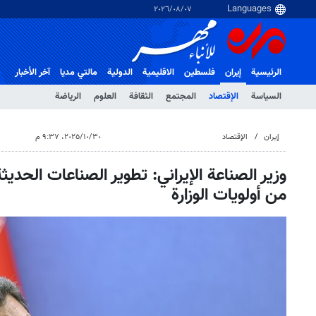
٠٧‏/٠٨‏/٢٠٢٦
الرئيسية
إيران
فلسطین
الاقلیمیة
الدولية
مالتي مدیا
آخر الأخبار
السياسة
الإقتصاد
المجتمع
الثقافة
العلوم
الرياضة
إيران
الإقتصاد
٣٠‏/١٠‏/٢٠٢٥، ٩:٣٧ م
وزير الصناعة الإيراني: تطوير الصناعات الحديث
من أولويات الوزارة