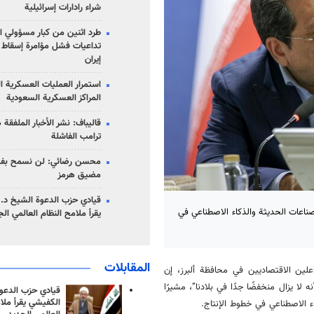
شراء رادارات إسرائيلية
طرد اثنين من كبار مسؤولي ال
تداعيات فشل مؤامرة إسقاط ا
إيران
استمرار العمليات العسكرية ا
المراكز العسكرية السعودية
قاليباف: نشر الأخبار الملفقة
ترامب الفاشلة
محسن رضائي: لن نسمح بفتح
مضيق هرمز
قيادي حزب الدعوة الشيخ د. 
لصناعات الحديثة والذكاء الاصطناعي في
يقرأ ملامح النظام العالمي ال
المقابلات
علين الاقتصاديين في محافظة ألبرز، إن
المتقدمة عالميًا يتراوح بين 7 و14%، في حين أنه لا يزال منخفضًا جدًا في بلادنا”، مشيرًا
قيادي حزب الدعوة
الكفيشي يقرأ ملا
ء الاصطناعي في خطوط الإنتاج.