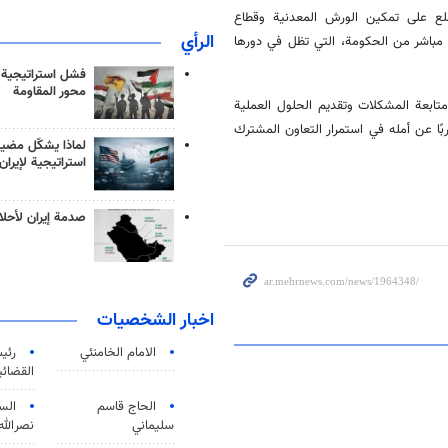
سلع على تمكين الورش المعدنية وقطاع
الرأي
مباشر من الحكومة، التي تظل في دورها
فشل استراتيجية
محور المقاومة
متابعة المشكلات وتقديم الحلول العملية
بًا عن أمله في استمرار التعاون المشترك
لماذا يشكّل مضيق
استراتيجية لإيران
صدمة إيران لأحلام
اخبار الشخصيات
الامام الخامنئي
رئی
القضائی
الحاج قاسم
الس
سليماني
نصرالله