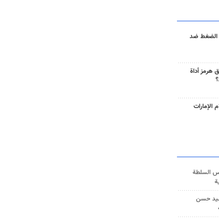
 الضغط ضد
 هرمز أداة
؟
 الإمارات
س السلطة
ة
يد حسن