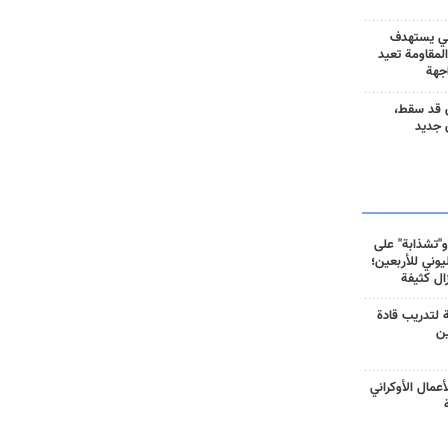
ني يستهدف
المقاومة تعيد
جهة
 قد سقط،
 جديد
و"تشذابة" على
وني للأربعين؛
زال كثيفة
ة لتدريب قادة
ين
أعمال الأوكراني