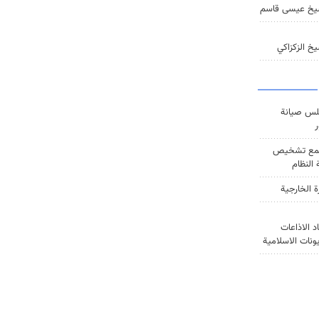
يخ عيسى قاسم
خ الزكزاكي
س صيانة
ر
ع تشخيص
النظام
ة الخارجية
د الاذاعات
يونات الاسلامية