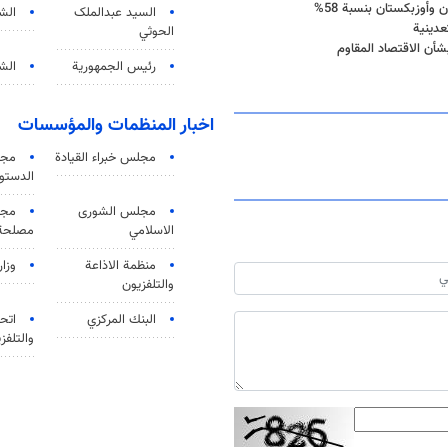
وأوزبكستان بنسبة 58%
السید عبدالملک
الش
عدينية
الحوثي
شأن الاقتصاد المقاوم
رئيس الجمهورية
الشي
اخبار المنظمات والمؤسسات
مجلس خبراء القيادة
مجل
الدستو
مجلس الشورى
مجم
الاسلامي
مصلحة 
منظمة الاذاعة
وزار
والتلفزیون
البنك المركزي
اتحا
والتلفز