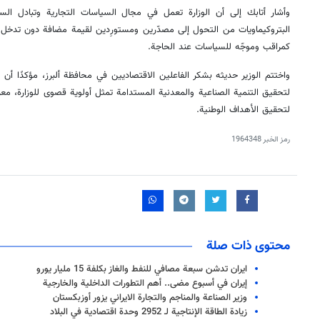
وأشار أتابك إلى أن الوزارة تعمل في مجال السياسات التجارية وتبادل ال
البتروكيماويات من التحول إلى مصدّرين ومستورِدين لقيمة مضافة دون تدخل 
كمراقب وموجّه للسياسات عند الحاجة.
واختتم الوزير حديثه بشكر الفاعلين الاقتصاديين في محافظة ألبرز، مؤكدًا أن 
لتحقيق التنمية الصناعية والمعدنية المستدامة تمثل أولوية قصوى للوزارة، معر
لتحقيق الأهداف الوطنية.
رمز الخبر
1964348
محتوى ذات صلة
ايران تدشن سبعة مصافي للنفط والغاز بكلفة 15 مليار يورو
إيران في أسبوع مضى.. أهم التطورات الداخلية والخارجية
وزير الصناعة والمناجم والتجارة الايراني يزور أوزبكستان
زيادة الطاقة الإنتاجية لـ 2952 وحدة اقتصادية في البلاد