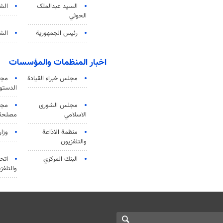
السید عبدالملک
الش
الحوثي
رئيس الجمهورية
الشي
اخبار المنظمات والمؤسسات
مجلس خبراء القيادة
مجل
الدستو
مجلس الشورى
مجم
الاسلامي
مصلحة 
منظمة الاذاعة
وزار
والتلفزیون
البنك المركزي
اتحا
والتلفز