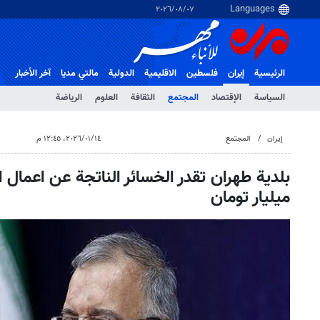
٠٧‏/٠٨‏/٢٠٢٦
الرئيسية
إيران
فلسطین
الاقلیمیة
الدولية
مالتي مدیا
آخر الأخبار
السياسة
الإقتصاد
المجتمع
الثقافة
العلوم
الرياضة
إيران
المجتمع
١٤‏/٠١‏/٢٠٢٦، ١٢:٤٥ م
ميليار تومان