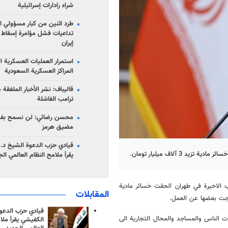
شراء رادارات إسرائيلية
طرد اثنين من كبار مسؤولي ال
تداعيات فشل مؤامرة إسقاط ا
إيران
استمرار العمليات العسكرية ا
المراكز العسكرية السعودية
قاليباف: نشر الأخبار الملفقة
ترامب الفاشلة
محسن رضائي: لن نسمح بفتح
مضيق هرمز
قيادي حزب الدعوة الشيخ د. 
3 آلاف ميليار تومان.
يقرأ ملامح النظام العالمي ال
غب الاخيرة في طهران الحقت خسائر مادية
المقابلات
قيادي حزب الدعوة
ات الناس والمساجد والمحال التجارية الى
الكفيشي يقرأ ملا