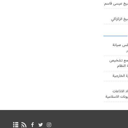
يخ عيسى قاسم
خ الزكزاكي
س صيانة
ر
ع تشخيص
النظام
ة الخارجية
د الاذاعات
يونات الاسلامية