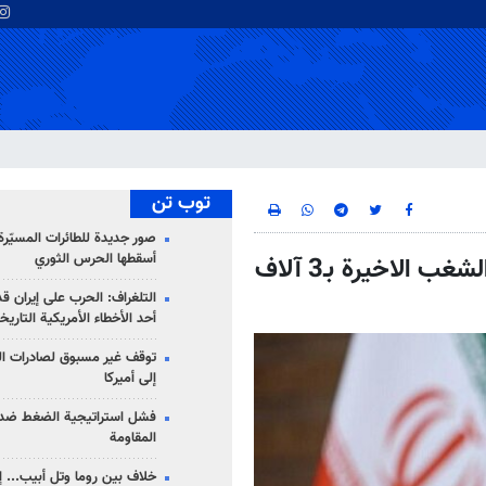
توب تن
صور جديدة للطائرات المسيّرة 
أسقطها الحرس الثوري
بلدية طهران تقدر الخسائر الناتجة عن اعمال الشغب الاخيرة بـ3 آلاف
التلغراف: الحرب على إيران ق
أحد الأخطاء الأمريكية التاريخ
توقف غير مسبوق لصادرات ال
إلى أميركا
فشل استراتيجية الضغط ضد
المقاومة
خلاف بين روما وتل أبيب... إ