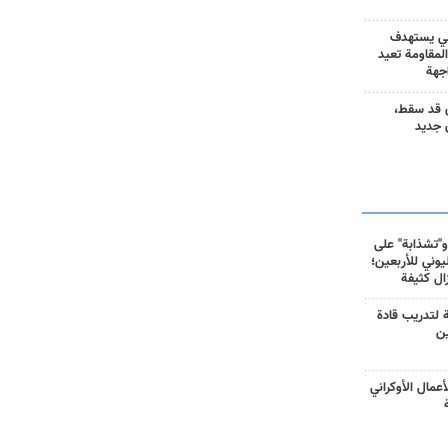
ني يستهدف
المقاومة تعيد
جهة
 قد سقط،
 جديد
و"تشذابة" على
وني للأربعين؛
زال كثيفة
ة لتدريب قادة
ين
أعمال الأوكراني