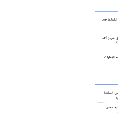
 الضغط ضد
 هرمز أداة
؟
 الإمارات
س السلطة
ة
يد حسن