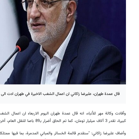
قال عمدة طهران، عليرضا زاكاني ان اعمال الشغب الاخيرة في طهران ادت الى خسائر مادية تزيد 
وأفادت وكالة مهر للأنباء، انه قال عمدة طهران اليوم الاربعاء ان اعمال الش
كبيرة، تقدر 3 آلاف ميليار تومان، كما تم الحاق أضرار بـ89 باصا للنقل العام، أخرجت بعضها عن العمل.
وأضاف عليرضا زاكاني: "سنقدم قائمة الخسائر والمباني المدمرة، بما فيها ممتلك