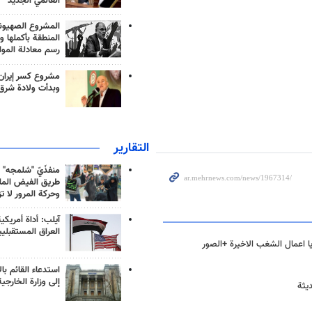
العالمي الجديد
المشروع الصهيو
المنطقة بأكملها و
رسم معادلة الموا
مشروع كسر إيران
وبدأت ولادة شرق
التقارير
منفذَيّ "شلمجه" 
طريق الفيض الملي
وحركة المرور لا ت
آيلب: أداة أمريكي
العراق المستقبلي
اعمال الشغب الاخيرة +الصور
استدعاء القائم بال
إلى وزارة الخارجية