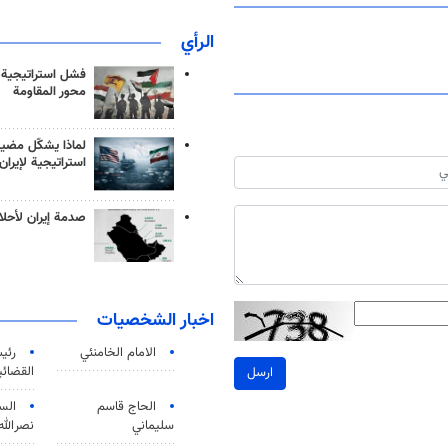
الرأي
فشل استراتيجية
محور المقاومة
لماذا يشكّل مضيق
استراتيجية لإيران
صدمة إيران لأحلام
اخبار الشخصيات
الامام الخامنئي
رئی
القضائی
ارسل
الحاج قاسم
الس
سليماني
نصرالله