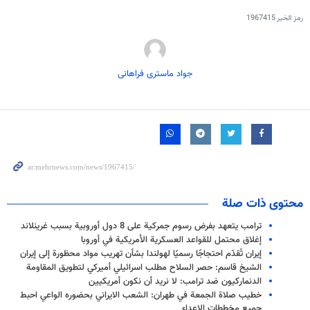
رمز الخبر
1967415
جواد ماستری فراهانی
محتوى ذات صلة
ترامب يتعهد بفرض رسوم جمركية على 8 دول أوروبية بسبب غرينلاند
إغلاق محتمل للقواعد العسكرية الأمريكية في أوروبا
إيران تُقدّم احتجاجًا رسميًا لهولندا بشأن تهريب مواد محظورة إلى إيران
الشيخ قاسم: حصر السلاح مطلب اسرائيلي أميركي لتطويق المقاومة
الدنماركيون ضد ترامب: لا نريد أن نكون أمريكيين
خطيب صلاة الجمعة في طهران: الشعب الايراني بحضوره الواعي احبط
جميع مخططات الاعداء