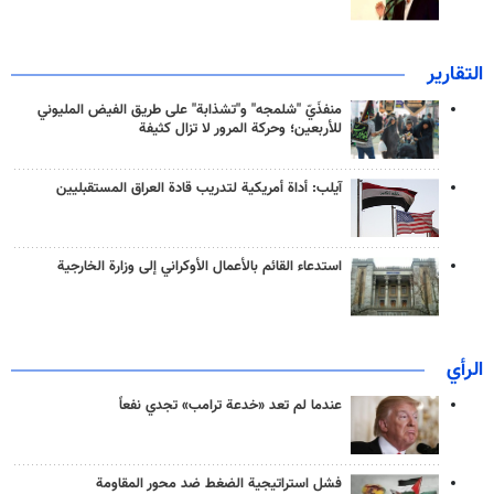
التقارير
منفذَيّ "شلمجه" و"تشذابة" على طريق الفيض المليوني
للأربعين؛ وحركة المرور لا تزال كثيفة
آيلب: أداة أمريكية لتدريب قادة العراق المستقبليين
استدعاء القائم بالأعمال الأوكراني إلى وزارة الخارجية
الرأي
عندما لم تعد «خدعة ترامب» تجدي نفعاً
فشل استراتيجية الضغط ضد محور المقاومة