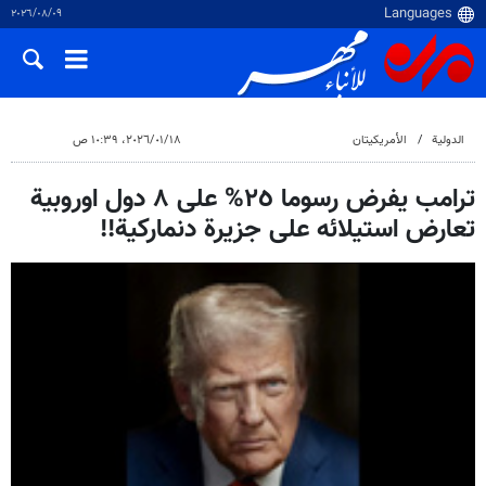
٠٩‏/٠٨‏/٢٠٢٦
الدولية
الأمريكيتان
١٨‏/٠١‏/٢٠٢٦، ١٠:٣٩ ص
ترامب يفرض رسوما ٢٥% على ٨ دول اوروبية
تعارض استيلائه على جزيرة دنماركية!!