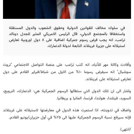
في سلوك مخالف للقوانين الدولية وحقوق الشعوب والدول المستقلة
واستخفافا بالمجتمع الدولي، قال الرئيس الامريكي المثير للجدل دونالد
ترامب، انه يجب فرض رسوم جمركية اضافية على ٨ دول اوروبية تعارض
استيلائه على جزيرة غرينلاند التابعة لدولة الدنمارك.
وأفادت وكالة مهر للأنباء، انه كتب ترامب على منصة التواصل الاجتماعي "تروث
سوشيال" انه سيفرض رسوما ١٠% من الاول من شباط/فبراير القادم على دول
تعارض استيلائه على غرينلاند.
واشار الى ان تلك الدول التي ستطالها الرسوم الجمركية هي: الدنمارك، النرويج،
السويد، فينلندا، هولندا، فرنسا، المانيا و بريطانيا.
واضاف في تدوينته، اذا استمرت هذه الدول في معارضتها لاستيلائه على غرينلاند
فإنه سيرفع نسبة الرسوم الجمركية عليها الى ٢٥% في أول حزيران/يونيو القادم.
/انتهى/