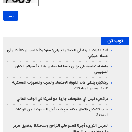
ارسل
توب تن
قائد القوات البرية في الجيش الإيراني: سنرد رداً حاسماً ورادعاً على أي
اعتداء أميركي
وقفة احتجاجية في برلين دعما لفلسطين وتنديداً بجرائم الكيان
الصهیوني
بزشكيان يلتقي قائد الثورة؛ الاقتصاد والحرب والتطورات العسكرية
تتصدر محاور المباحثات
عراقجي: ليس أي مفاوضات جارية مع أمريكا في الوقت الحالي
سبب تشكيل «اتفاق مكة» هو خيبة أمل السعودية من الولايات
المتحدة
الحرس الثوري: أجبرنا العدو على التراجع وسنحتفظ بمضيق هرمز
حتى يقبل جميع شروطنا