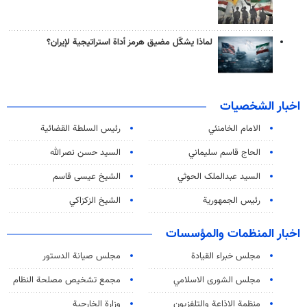
لماذا يشكّل مضيق هرمز أداة استراتيجية لإيران؟
اخبار الشخصيات
الامام الخامنئي
رئیس السلطة القضائیة
الحاج قاسم سليماني
السيد حسن نصرالله
السید عبدالملک الحوثي
الشيخ عيسى قاسم
رئيس الجمهورية
الشيخ الزكزاكي
اخبار المنظمات والمؤسسات
مجلس خبراء القيادة
مجلس صيانة الدستور
مجلس الشورى الاسلامي
مجمع تشخيص مصلحة النظام
منظمة الاذاعة والتلفزیون
وزارة الخارجية