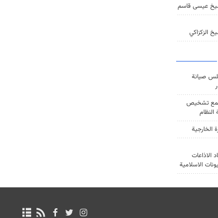
يخ عيسى قاسم
خ الزكزاكي
س صيانة
ر
ع تشخيص
النظام
ة الخارجية
د الاذاعات
يونات الاسلامية