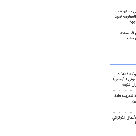
ني يستهدف
المقاومة تعيد
جهة
 قد سقط،
 جديد
و"تشذابة" على
وني للأربعين؛
زال كثيفة
ة لتدريب قادة
ين
أعمال الأوكراني