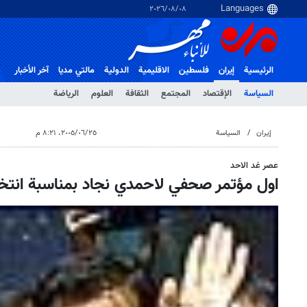
٠٨‏/٠٨‏/٢٠٢٦
الرئيسية
إيران
فلسطین
الاقلیمیة
الدولية
مالتي مدیا
آخر الأخبار
السياسة
الإقتصاد
المجتمع
الثقافة
العلوم
الرياضة
إيران
السياسة
٢٥‏/٠٦‏/٢٠٠٥، ٨:٢١ م
عصر غد الاحد
اول مؤتمر صحفي لاحمدي نجاد بمناسبة انتخا