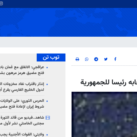
توب تن
عراقجي: الاتفاق مع عُمان با
فتح مضيق هرمز مرهون بشر
به رئيسا للجمهورية
إنذار باقتراب نفاد مخزونات ا
لدول الخليج الفارسي يقرع أب
الحرس الثوري: على الولايات
شروط إيران لإعادة فتح مضي
شاهد..فيديو من قائد الثورة آ
مجتبى الخامنئي نشر لأول مر
ولايتي: القوات الأجنبية يجب 