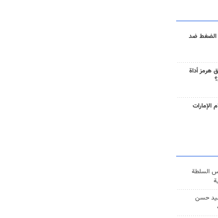
 الضغط ضد
 هرمز أداة
؟
 الإمارات
س السلطة
ة
يد حسن