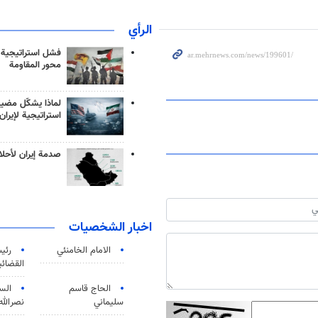
الرأي
فشل استراتيجية
محور المقاومة
لماذا يشكّل مضيق
استراتيجية لإيران
صدمة إيران لأحلام
اخبار الشخصيات
الامام الخامنئي
رئی
القضائی
الحاج قاسم
الس
سليماني
نصرالله