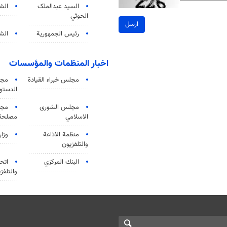
السید عبدالملک
الش
الحوثي
ارسل
رئيس الجمهورية
الشي
اخبار المنظمات والمؤسسات
مجلس خبراء القيادة
مجل
الدستو
مجلس الشورى
مجم
الاسلامي
مصلحة 
منظمة الاذاعة
وزار
والتلفزیون
البنك المركزي
اتحا
والتلفز