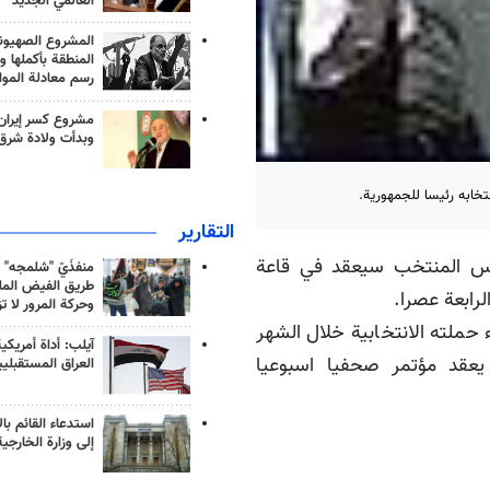
العالمي الجديد
المشروع الصهيو
المنطقة بأكملها و
رسم معادلة الموا
مشروع كسر إيران
وبدأت ولادة شرق
خابه رئيسا للجمهورية.
التقارير
رئيس المنتخب سيعقد في قاعة
منفذَيّ "شلمجه" 
طريق الفيض الملي
رابعة عصرا.
وحركة المرور لا ت
حملته الانتخابية خلال الشهر
آيلب: أداة أمريكي
عقد مؤتمر صحفيا اسبوعيا
العراق المستقبلي
استدعاء القائم بال
إلى وزارة الخارجية