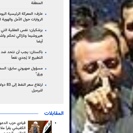
المنطقة
عارف: المعركة الرئيسية الي
الروايات حول الأمل والهوية ا
بزشكيان: نفس العقلية التي
هيروشيما ونازاكي تحكم واش
أيضا
باكستان: يجب أن نتحد ضد إ
التطبيع لا يُجدي نفعاً
مسؤول صهيوني سابق: السعو
ورق"
للبرميل
المقابلات
قيادي حزب الدعوة
الكفيشي يقرأ ملا