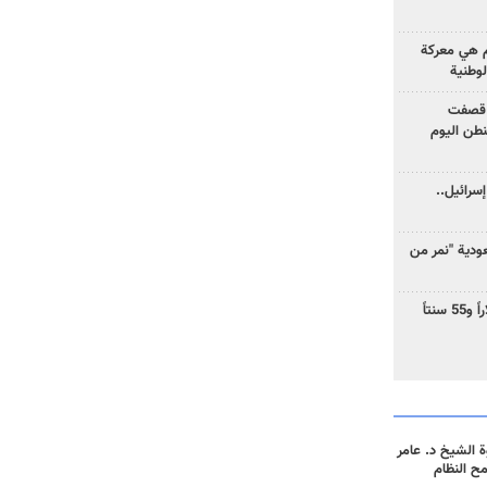
وم هي معركة
لوطنية
 قصفت
نطن اليوم
سرائيل..
دية "نمر من
ارتفاع سعر النفط إلى 83 دولاراً و55 سنتاً
 الشيخ د. عامر
مح النظام