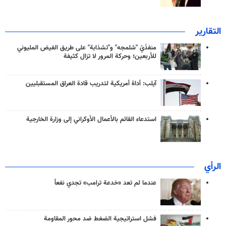
التقارير
منفذَيّ "شلمجه" و"تشذابة" على طريق الفيض المليوني
للأربعين؛ وحركة المرور لا تزال كثيفة
آيلب: أداة أمريكية لتدريب قادة العراق المستقبليين
استدعاء القائم بالأعمال الأوكراني إلى وزارة الخارجية
الرأي
عندما لم تعد «خدعة ترامب» تجدي نفعاً
فشل استراتيجية الضغط ضد محور المقاومة