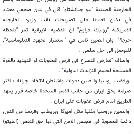
الخارجية الصينية "ليو جيانشتاو" قال في بيان صحفي معتاد
في بكين تعليقا على تصريحات نائب وزيرة الخارجية
الامريكية "زوليك فراوغ" ان القضية الايرانية تمر "بلحظة
حرجة", وان الصين تأمل في "استمرار الجهود الدبلوماسية",
للتوصل الى حل سلمي .
واضاف "نعارض التسرع في فرض العقوبات او التهديد بالقوة
المسلحة لحسم النزاعات الدولية" .
ورفضت روسيا والصين دعوات واشنطن لاتخاذ اجرائات اكثر
صرامة بحق ايران من جانب الامم المتحدة خاصة قرار يمهد
الطريق امام فرض عقوبات على ايران .
والصين وروسيا مثلها مثل اميركا وبريطانيا وفرنسا من الدول
دائمة العضوية في مجلس الامن التي لها حق النقض (الفيتو)
.