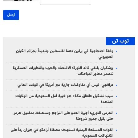
ارسل
توب تن
وقفة احتجاجية في برلين دعما لفلسطين وتنديداً بجرائم الكيان
الصهیوني
بزشكيان يلتقي قائد الثورة؛ الاقتصاد والحرب والتطورات العسكرية
تتصدر محاور المباحثات
عراقجي: ليس أي مفاوضات جارية مع أمريكا في الوقت الحالي
سبب تشكيل «اتفاق مكة» هو خيبة أمل السعودية من الولايات
المتحدة
الحرس الثوري: أجبرنا العدو على التراجع وسنحتفظ بمضيق هرمز
حتى يقبل جميع شروطنا
القوات المسلحة اليمنية تستهدف مصفاة أرامكو في جيزان رداً على
الانتهاكات السعودية