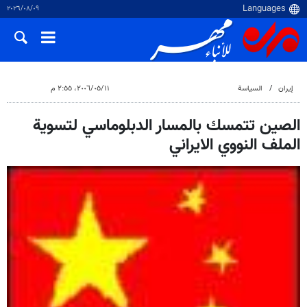
٠٩‏/٠٨‏/٢٠٢٦
إيران
السياسة
١١‏/٠٥‏/٢٠٠٦، ٢:٥٥ م
الصين تتمسك بالمسار الدبلوماسي لتسوية
الملف النووي الايراني