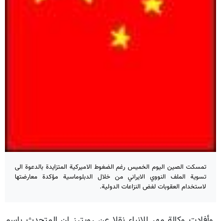
تمسكت الصين اليوم الخميس رغم الضغوط الاميركية المتزايدة بالدعوة الى
تسوية الملف النووي الايراني من خلال الدبلوماسية مؤكدة معارضتها
لاستخدام العقوبات لفض النزاعات الدولية.
وأفادت وكالة مهر للانباء نقلا عن رويترز ان المتحدث باسم