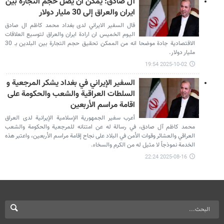
آل صادق: يمكن ان يصل حجم التجارة بين
ايران والعراق إلى 30 مليار دولار
قال السفير الايراني لدى بغداد محمد كاظم ال صادق
اليوم الخميس ان ارادة ايران والعراق لتوسيع العلاقات
الاقتصادية جادة موضحا انه من الممكن تحقيق حجم التجارة بين البلدين بـ 30
مليار دولار.
2025-10-02 19:54
السفير الإيراني في بغداد يشكر المرجعية و
السلطات العراقية والشعب والحكومة على
اقامة مراسم الأربعين
أعرب سفير الجمهورية الإسلامية الإيرانية لدى العراق
محمد كاظم آل صادق، في رسالة له عن امتنانه للمرجعية والحكومة والشعب
العراقي والعشائر وقوات الأمن في البلاد على نجاح إقامة مراسم الأربعين، واعتبر هذه
الخدمة نموذجاً لا مثيل له من الكرم والسخاء.
2025-08-16 22:24