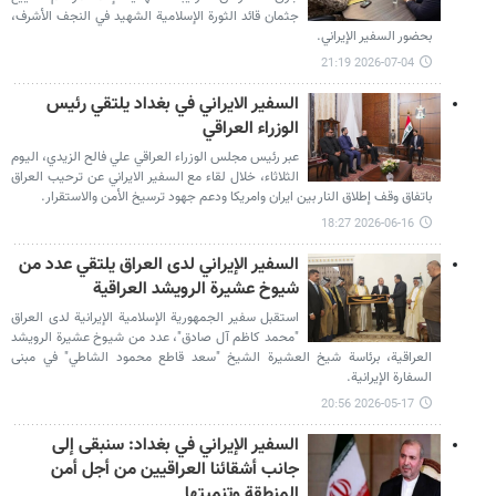
جثمان قائد الثورة الإسلامية الشهيد في النجف الأشرف،
بحضور السفير الإيراني.
2026-07-04 21:19
السفير الايراني في بغداد يلتقي رئيس
الوزراء العراقي
عبر رئيس مجلس الوزراء العراقي علي فالح الزيدي، اليوم
الثلاثاء، خلال لقاء مع السفير الايراني عن ترحيب العراق
باتفاق وقف إطلاق النار بين ايران وامريكا ودعم جهود ترسيخ الأمن والاستقرار.
2026-06-16 18:27
السفير الإيراني لدی العراق یلتقي عدد من
شيوخ عشیرة الرويشد العراقية
استقبل سفير الجمهورية الإسلامية الإيرانية لدى العراق
"محمد كاظم آل صادق"، عدد من شيوخ عشيرة الرويشد
العراقية، برئاسة شيخ العشيرة الشيخ "سعد قاطع محمود الشاطي" في مبنی
السفارة الإيرانية.
2026-05-17 20:56
السفير الإيراني في بغداد: سنبقى إلى
جانب أشقائنا العراقيين من أجل أمن
المنطقة وتنميتها