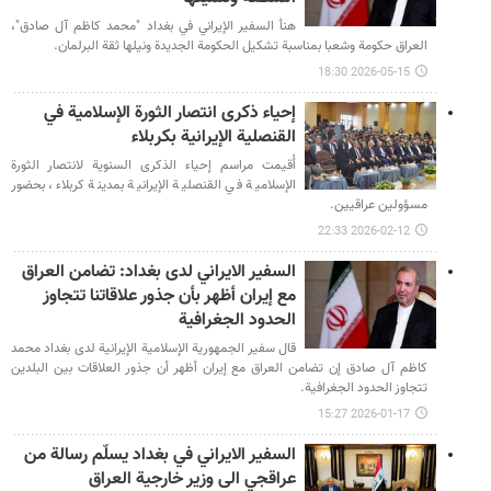
هنأ السفير الإيراني في بغداد "محمد كاظم آل صادق"،
العراق حكومة وشعبا بمناسبة تشكيل الحكومة الجديدة ونيلها ثقة البرلمان.
2026-05-15 18:30
إحياء ذكرى انتصار الثورة الإسلامية في
القنصلية الإيرانية بكربلاء
أُقيمت مراسم إحياء الذكرى السنوية لانتصار الثورة
الإسلامية في القنصلية الإيرانية بمدينة كربلاء، بحضور
مسؤولين عراقيين.
2026-02-12 22:33
السفير الايراني لدى بغداد: تضامن العراق
مع إیران أظهر بأن جذور علاقاتنا تتجاوز
الحدود الجغرافية
قال سفیر الجمهوریة الإسلامیة الإیرانیة لدى بغداد محمد
کاظم آل صادق إن تضامن العراق مع إیران أظهر أن جذور العلاقات بین البلدین
تتجاوز الحدود الجغرافیة.
2026-01-17 15:27
السفير الايراني في بغداد يسلّم رسالة من
عراقجي الى وزير خارجية العراق