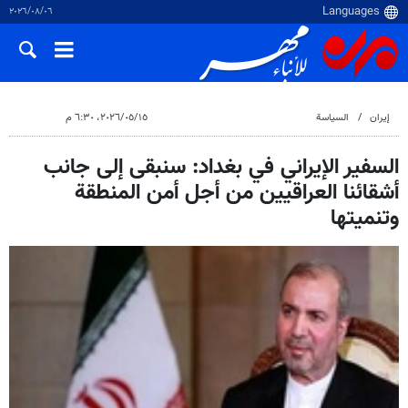
٠٦‏/٠٨‏/٢٠٢٦
إيران
السياسة
١٥‏/٠٥‏/٢٠٢٦، ٦:٣٠ م
السفير الإيراني في بغداد: سنبقى إلى جانب
أشقائنا العراقيين من أجل أمن المنطقة
وتنميتها