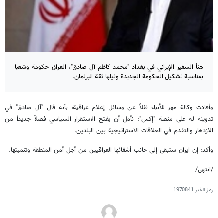
هنأ السفير الإيراني في بغداد "محمد كاظم آل صادق"، العراق حكومة وشعبا
بمناسبة تشكيل الحكومة الجديدة ونيلها ثقة البرلمان.
وأفادت وكالة مهر للأنباء نقلاً عن وسائل إعلام عراقية، بأنه قال "آل صادق" في
تدوينة له على منصة "إكس": نأمل أن يفتح الاستقرار السياسي فصلاً جديداً من
الازدهار والتقدم في العلاقات الاستراتيجية بين البلدين.
وأکد: إن ایران ستبقى إلى جانب أشقائها العراقيين من أجل أمن المنطقة وتنميتها.
/انتهى/
رمز الخبر
1970841