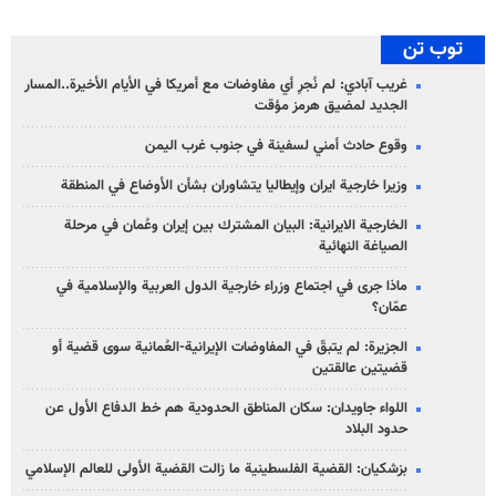
توب تن
غريب آبادي: لم نُجرِ أي مفاوضات مع أمريكا في الأيام الأخيرة..المسار
الجديد لمضيق هرمز مؤقت
وقوع حادث أمني لسفينة في جنوب غرب اليمن
وزيرا خارجية ايران وإيطاليا يتشاوران بشأن الأوضاع في المنطقة
الخارجية الايرانية: البيان المشترك بين إيران وعُمان في مرحلة
الصياغة النهائية
ماذا جرى في اجتماع وزراء خارجية الدول العربية والإسلامية في
عمّان؟
الجزيرة: لم يتبقّ في المفاوضات الإيرانية-العُمانية سوى قضية أو
قضيتين عالقتين
اللواء جاويدان: سكان المناطق الحدودية هم خط الدفاع الأول عن
حدود البلاد
بزشكيان: القضية الفلسطينية ما زالت القضية الأولى للعالم الإسلامي