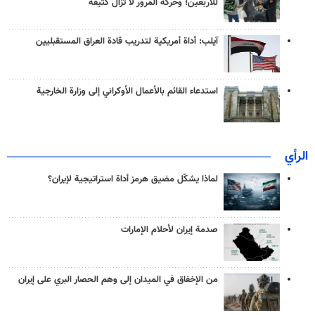
للأربعين؛ وحركة المرور لا تزال كثيفة
آيلب: أداة أمريكية لتدريب قادة العراق المستقبليين
استدعاء القائم بالأعمال الأوكراني إلى وزارة الخارجية
الرأي
لماذا يشكّل مضيق هرمز أداة استراتيجية لإيران؟
صدمة إيران لأحلام الإمارات
من الإخفاق في الميدان إلى وهم الحصار البري على إيران