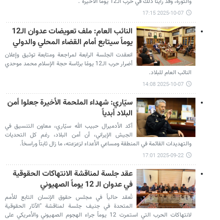
والثورة، وقد رأينا ذلك في حرب الـ12 يوماً الأخيرة".
2025-10-07 17:15
النائب العام: ملف تعويضات عدوان الـ12
يوماً سيتابع أمام القضاء المحلي والدولي
انعقدت الجلسة الرابعة لمراجعة ومتابعة توثيق وإعلان
أضرار حرب الـ12 يومًا برئاسة حجة الإسلام محمد موحدي
النائب العام للبلاد.
2025-10-07 14:08
سيّاري: شهداء الملحمة الأخيرة جعلوا أمن
البلاد أبدياً
أكد الأدميرال حبيب الله سيّاري، معاون التنسيق في
الجيش الإيراني، أن أمن البلاد، رغم كل التحديات
والتهديدات القائمة في المنطقة ومساعي الأعداء لزعزعته، ما زال ثابتاً وراسخاً.
2025-09-22 17:01
عقد جلسة لمناقشة الانتهاكات الحقوقية
في عدوان الـ 12 يوماً الصهيوني
تُعقد حالياً في مجلس حقوق الإنسان التابع للأمم
المتحدة في جنيف جلسة لمناقشة "الآثار الحقوقية
لانتهاكات الحرب التي استمرت 12 يوماً جراء الهجوم الصهيوني والأمريكي على