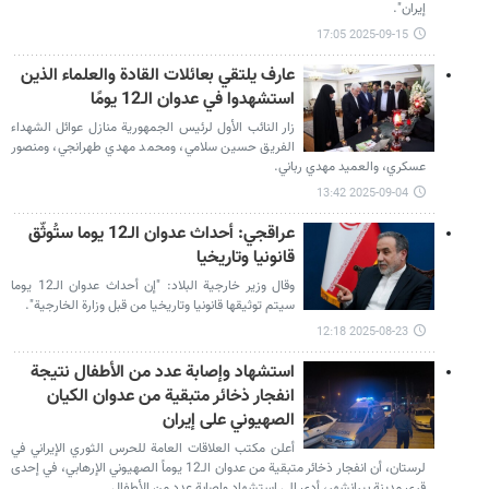
إيران".
2025-09-15 17:05
عارف يلتقي بعائلات القادة والعلماء الذين
استشهدوا في عدوان الـ12 يومًا
زار النائب الأول لرئيس الجمهورية منازل عوائل الشهداء
الفريق حسين سلامي، ومحمد مهدي طهرانجي، ومنصور
عسكري، والعميد مهدي رباني.
2025-09-04 13:42
عراقجي: أحداث عدوان الـ12 يوما ستُوثّق
قانونيا وتاريخيا
وقال وزير خارجية البلاد: "إن أحداث عدوان الـ12 يوما
سيتم توثيقها قانونيا وتاريخيا من قبل وزارة الخارجية".
2025-08-23 12:18
استشهاد وإصابة عدد من الأطفال نتيجة
انفجار ذخائر متبقية من عدوان الكيان
الصهيوني على إيران
أعلن مكتب العلاقات العامة للحرس الثوري الإيراني في
لرستان، أن انفجار ذخائر متبقية من عدوان الـ12 يوماً الصهيوني الإرهابي، في إحدى
قرى مدينة بيرانشهر، أدى إلى استشهاد وإصابة عدد من الأطفال.