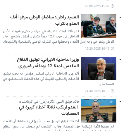
2025-11-02 22:00
العميد رادان: مناضلو الوطن مرغوا أنف
العدو بالتراب
قال قائد قوات الشرطة في مراسم ذكرى شهداء الأمن
الداخلي في حرب الـ12 يوماً بكيش: أفضل وأشجع رجال
الوطن وقفوا في وجه أنذل الأعداء وحافظوا على الشرف الوطني بالتضحية والشجاعة.
2025-10-19 12:20
وزير الداخلية الايراني: توثيق الدفاع
المقدس لمدة 12 يوما أمر ضروري
أكد وزير الداخلية الايراني اسكندر مؤمني انه يجب توثيق
الأحداث والتجارب القيمة في هذه الحقبة لاستخدامها في
المستقبل.
2025-10-13 21:40
قائد فيلق النبي الأكرم(ص) في كرمانشاه:
العدو ارتكب ثلاثة أخطاء كبيرة في
الحسابات
أكد قائد فيلق الرسول محمد (ص) في كرمانشاه أن الأعداء
لم يعرفوا الأمة الإيرانية حق المعرفة، وقال: "الشعب لم يتوقف عن دعم النظام