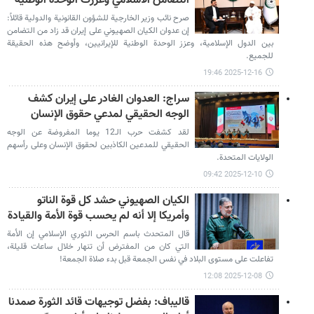
التضامن الاسلامي وعززت الوحدة الوطنية
صرح نائب وزير الخارجية للشؤون القانونية والدولية قائلاً:
إن عدوان الكيان الصهيوني على إيران قد زاد من التضامن
بين الدول الإسلامية، وعزز الوحدة الوطنية للإيرانيين، وأوضح هذه الحقيقة
للجميع.
2025-12-16 19:46
سراج: العدوان الغادر على إيران كشف
الوجه الحقيقي لمدعي حقوق الإنسان
لقد كشفت حرب الـ12 يوما المفروضة عن الوجه
الحقيقي للمدعين الكاذبين لحقوق الإنسان وعلى رأسهم
الولايات المتحدة.
2025-12-10 09:42
الكيان الصهيوني حشد كل قوة الناتو
وأمريكا إلا أنه لم يحسب قوة الأمة والقيادة
قال المتحدث باسم الحرس الثوري الإسلامي إن الأمة
التي كان من المفترض أن تنهار خلال ساعات قليلة،
تفاعلت على مستوى البلاد في نفس الجمعة قبل بدء صلاة الجمعة!
2025-12-08 12:08
قاليباف: بفضل توجيهات قائد الثورة صمدنا