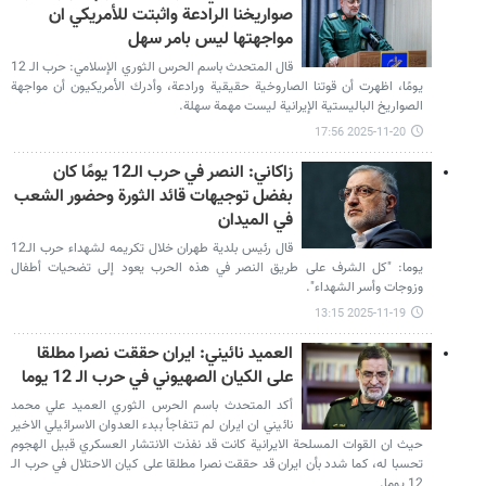
صواريخنا الرادعة واثبتت للأمريكي ان
مواجهتها ليس بامر سهل
قال المتحدث باسم الحرس الثوري الإسلامي: حرب الـ 12
يومًا، اظهرت أن قوتنا الصاروخية حقيقية ورادعة، وأدرك الأمريكيون أن مواجهة
الصواريخ الباليستية الإيرانية ليست مهمة سهلة.
2025-11-20 17:56
زاكاني: النصر في حرب الـ12 يومًا كان
بفضل توجيهات قائد الثورة وحضور الشعب
في الميدان
قال رئيس بلدية طهران خلال تكريمه لشهداء حرب الـ12
يوما: "كل الشرف على طريق النصر في هذه الحرب يعود إلى تضحيات أطفال
وزوجات وأسر الشهداء".
2025-11-19 13:15
العميد نائيني: ايران حققت نصرا مطلقا
على الكيان الصهيوني في حرب الـ 12 يوما
أكد المتحدث باسم الحرس الثوري العميد علي محمد
نائيني ان ايران لم تتفاجأ ببدء العدوان الاسرائيلي الاخير
حيث ان القوات المسلحة الايرانية كانت قد نفذت الانتشار العسكري قبيل الهجوم
تحسبا له، كما شدد بأن ايران قد حققت نصرا مطلقا على كيان الاحتلال في حرب الـ
12 يوما.