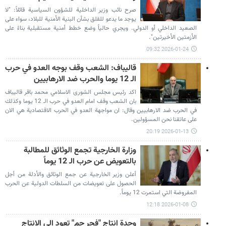
صرح نائب وزير الداخلية للشؤون السياسية قائلاً: "لا
يوجد ما يدعو للقلق بشأن البنية الأمنية للبلاد، سواء على
الصعيد الداخلي أو الدولي. ويجري حالياً وضع خطط أمنية مستقبلية بناءً على
الأزمتين الأخيرتين".
2026-01-24 09:32
قاليباف: الشعب وقف بوجه العدو في حرب
الـ 12 يوما والحرب ضد الارهابيين
اكد رئيس مجلس الشورى الاسلامي محمد باقر قاليباف
بان الشعب وقف امام العدو في حرب الـ 12 يوما وكذلك
في الحرب ضد الارهابيين وقال: ان مواجهة العدو في الحرب الاقتصادية هي الان
على عاتقنا نحن المسؤولين.
2026-01-13 20:19
وزارة الخارجية تجمع الوثائق للمطالبة
بالتعويض عن حرب الـ 12 يوماً
أعلن وزير الخارجية عن جمع الوثائق والأدلة من أجل
الحصول على تعويضات من السلطات الدولية عن الحرب
المفروضة التي استمرت 12 يوماً.
2026-01-08 12:18
وحدة إنتاج "فجر جم" تعود إلى الإنتاج