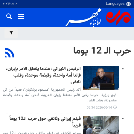
٠٨‏/٠٨‏/٢٠٢٦
حرب الـ 12 یوما
الرئيس الايراني: عندما يتعلق الامر بإيران،
فإننا أمة واحدة، وقبضة موحدة، وقلب
نابض
أکد رئيس الجمهوریة "مسعود بزشكيان": بعيداً عن كل
ذوق ورؤية، حينما يكون الأمر متعلقاً بإيران العزيزة، فنحن أمة واحدة، وقبضة
مشدودة، وقلب نابض.
2026-06-14 08:34
فيلم إيراني وثائقي حول حرب الـ12 يوماً
قريباً
سيتم الكشف عن فيلم وثائقي حول عدوان الـ12 يوم