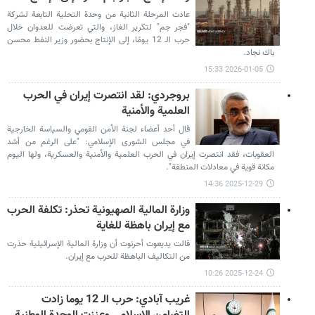
عادت المرحلة الثانية من وحدة التحلية التابعة لشركة
"فجر جم" لتكرير الغاز، والتي تعرضت للعدوان خلال
حرب الـ 12 يومًا، إلى الإنتاج بحضور وزير النفط محسن
باك نجاد.
2026-01-05 15:33
بروجردي: لقد انتصرت إيران في الحرب
العلمية والأمنية
قال أحد أعضاء لجنة الأمن القومي والسياسة الخارجية
في مجلس الشورى الإسلامي: "على الرغم من أشد
العقوبات، فقد انتصرت إيران في الحرب العلمية والأمنية والعسكرية، ولها اليوم
مكانة قوية في معادلات المنطقة".
2025-12-29 14:36
وزارة المالية الصهيونية تحذر: تكلفة الحرب
مع إيران باهظة للغاية
قالت يديعوت أحرنوت أن وزارة المالية الإسرائيلية حذرت
من التكاليف الباهظة للحرب مع إيران.
2025-12-24 10:26
غريب آبادي: حرب الـ 12 يوما زادت