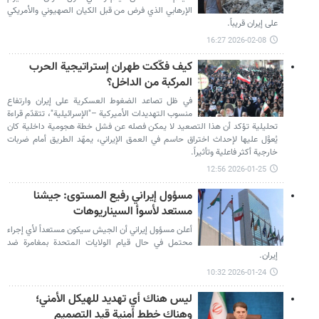
الإرهابي الذي فرض من قبل الكيان الصهيوني والأمريكي
على إيران قريباً.
2026-02-08 16:27
كيف فكّكت طهران إستراتيجية الحرب
المركبة من الداخل؟
في ظل تصاعد الضغوط العسكرية على إيران وارتفاع
منسوب التهديدات الأميركية –"الإسرائيلية"، تتقدّم قراءة
تحليلية تؤكد أن هذا التصعيد لا يمكن فصله عن فشل خطة هجومية داخلية كان
يُعوَّل عليها لإحداث اختراق حاسم في العمق الإيراني، يمهّد الطريق أمام ضربات
خارجية أكثر فاعلية وتأثيراً.
2026-01-25 12:56
مسؤول إيراني رفيع المستوى: جيشنا
مستعد لأسوأ السيناريوهات
أعلن مسؤول إيراني أن الجيش سيكون مستعداً لأي إجراء
محتمل في حال قيام الولايات المتحدة بمغامرة ضد
إيران.
2026-01-24 10:32
ليس هناك أي تهديد للهيكل الأمني؛
وهناك خطط أمنية قيد التصميم