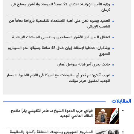
وزارة الأمن الإيرانية: اعتقال 21 عميلاً للموساد و4 أشرار مسلح في
كرمان
العميد بهمرد: نحن على أهبة الاستعداد للتضحية بأرواحنا دفاعاً عن
الشعب الإيراني
اعتقال 8 من كبار الأشرار المسلحين ومنتسبي الجماعات الإرهابية
بزشكيان: خططوا لإسقاط إيران خلال 48 ساعة وسوقها نحو السيناريو
السوري
حادث بحري آخر قبالة سواحل عُمان
غريب آبادي: لم نُجرِ أي مفاوضات مع أمريكا في الأيام الأخيرة..المسار
الجديد لمضيق هرمز مؤقت
المقابلات
قيادي حزب الدعوة الشيخ د. عامر الكفيشي يقرأ ملامح
النظام العالمي الجديد
المشروع الصهيوني يستهدف المنطقة بأكملها والمقاومة