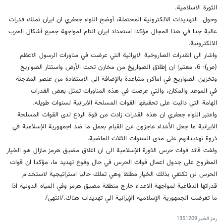
الثورة الاسلامية.
وحول التهديدات الالكترونية المحتملة، أوضح اللواء جعفري ان ايران تملك قدرات
عالية جدا في هذا المجال مؤكدا استعداد ايران التام لمواجهة جميع أشكال الحرب
الالكترونية.
واشار الى القدرات الصاروخية الايرانية التي عرضت في مناورات الرسول الاعظم
(ص)- 6، معتبرا ان إطلاق الصواريخ من مخازن تحت الأرض واستتار الصواريخ
وتخزين الصواريخ في اماكن متباعدة بالإضافة الى الاستفادة من عنصر المفاجئة
في الموعد والمكان، والتي عرضت في هذه المناورات تمثل بعض القدرات
الهامة التي دائبت على تحقيقها القوات المسلحة الايرانية لسنوات طويله.
واعتبر اللواء جعفري ان هذه القدرات زادت من قوة الردع لدى القوات المسلحة
الايرانية ما جعل الأعداء عاجزون عن القيام بعمل ما ضد اجمهورية الإسلامية في
ذروة تهديداتهم على مدى السنوات الثلاث الماضية.
ولفت قائد قوات حرس الثورة الإسلامية الى ان اغلاق مضيق هرمز مازال هو الخيار
المطروح على جدول اعمال قوات الحرس في حال وقوع تهديد ما، مؤكدا ان قوات
الحرس لن تكتفي بذلك الخيار مطلقا وهي تملك حاليا استراتيجية لاستخدام
قدراتها الدفاعية لمواجهة الاعداء خارج منطقة مضيق هرمز وفي المياه الدولية اذا
ما تعرضت الجمهورية الإسلامية الإيرانية الي تهديدات هناك./انتهى/
رمز الخبر
1351209