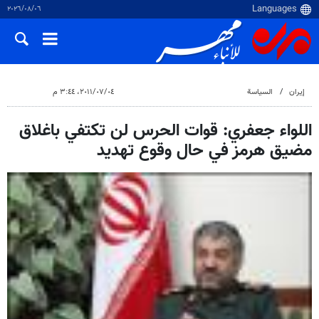
٠٦‏/٠٨‏/٢٠٢٦
إيران
السياسة
٠٤‏/٠٧‏/٢٠١١، ٣:٤٤ م
اللواء جعفري: قوات الحرس لن تكتفي باغلاق
مضيق هرمز في حال وقوع تهديد