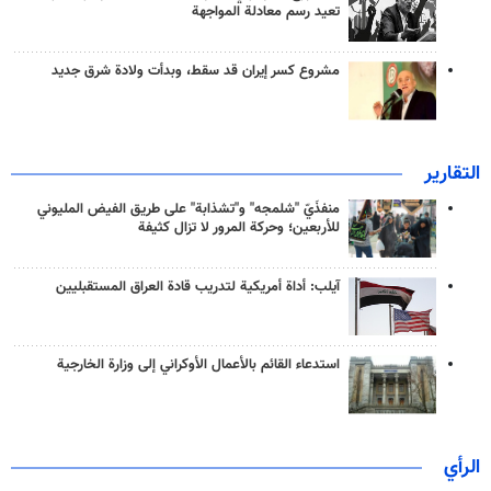
تعيد رسم معادلة المواجهة
مشروع كسر إيران قد سقط، وبدأت ولادة شرق جديد
التقارير
منفذَيّ "شلمجه" و"تشذابة" على طريق الفيض المليوني
للأربعين؛ وحركة المرور لا تزال كثيفة
آيلب: أداة أمريكية لتدريب قادة العراق المستقبليين
استدعاء القائم بالأعمال الأوكراني إلى وزارة الخارجية
الرأي