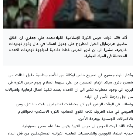
أكد قائد قوات حرس الثورة الإسلامية اللواءمحمد علي جعفري ان اغلاق
مضيق هرمزمازال الخيار المطروح على جدول اعمالنا في حال وقوع تهديدات
خارجيه، مشيرا الى ان لدى الحرس خطط دفاعية لمواجهة تهديدات الاعداء
المحتملة في المياه الدولية.
وأشار اللواء جعفري في تصريح خاص لوكالة مهر للأنباء بمناسبة حلول الثالث من
شعبان ذكرى ميلاد الإمام الحسين بن علي عليهما السلام ويوم حرس الثورة في
ايران، الى وجود معطيات تشير الى ان الاعداء بصدد تنفيذ اعمال ارهابية واغتيالات
من اجل زعزعة الأمن في البلاد.
واضاف، في الوقت الراهن فان كل مخططات اعداء ايران باءت بالفشل، ومن
الطبيعي في هذه الظروف تتجه القوي المعاديه للثوره الاسلاميه نحوالقيام
بالاغتيالات الجسدية وزعزعة الأمن.
وأكد قائد قوات الحرس ان حرس الثورة يتولى منذ عام مضى مسؤولية
حماية العلماء النوويين والشخصيات العلمية الايرانية المستهدفين من قبل اعداء