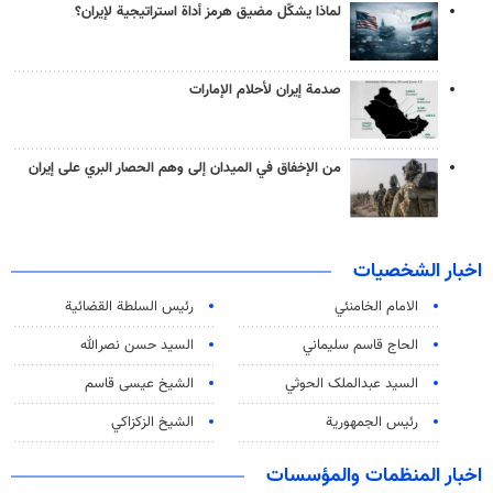
لماذا يشكّل مضيق هرمز أداة استراتيجية لإيران؟
صدمة إيران لأحلام الإمارات
من الإخفاق في الميدان إلى وهم الحصار البري على إيران
اخبار الشخصيات
الامام الخامنئي
رئیس السلطة القضائیة
الحاج قاسم سليماني
السيد حسن نصرالله
السید عبدالملک الحوثي
الشيخ عيسى قاسم
رئيس الجمهورية
الشيخ الزكزاكي
اخبار المنظمات والمؤسسات