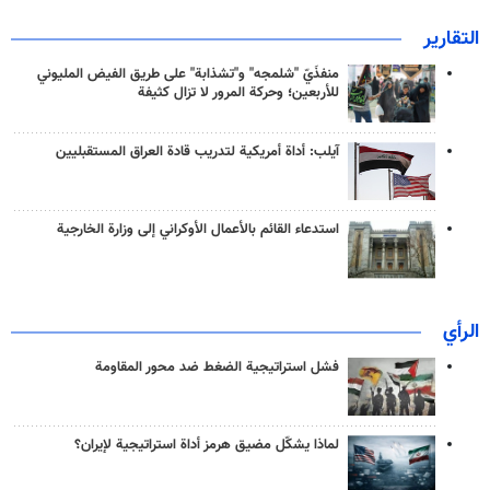
التقارير
منفذَيّ "شلمجه" و"تشذابة" على طريق الفيض المليوني
للأربعين؛ وحركة المرور لا تزال كثيفة
آيلب: أداة أمريكية لتدريب قادة العراق المستقبليين
استدعاء القائم بالأعمال الأوكراني إلى وزارة الخارجية
الرأي
فشل استراتيجية الضغط ضد محور المقاومة
لماذا يشكّل مضيق هرمز أداة استراتيجية لإيران؟