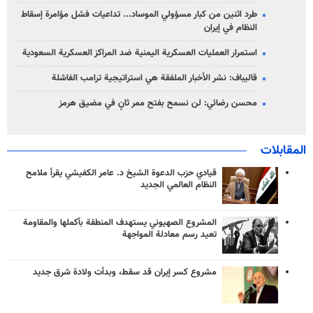
طرد اثنين من كبار مسؤولي الموساد... تداعيات فشل مؤامرة إسقاط
النظام في إيران
استمرار العمليات العسكرية اليمنية ضد المراكز العسكرية السعودية
قاليباف: نشر الأخبار الملفقة هي استراتيجية ترامب الفاشلة
محسن رضائي: لن نسمح بفتح ممر ثانٍ في مضيق هرمز
المقابلات
قيادي حزب الدعوة الشيخ د. عامر الكفيشي يقرأ ملامح
النظام العالمي الجديد
المشروع الصهيوني يستهدف المنطقة بأكملها والمقاومة
تعيد رسم معادلة المواجهة
مشروع كسر إيران قد سقط، وبدأت ولادة شرق جديد