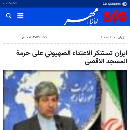
٠٧‏/٠٨‏/٢٠٢٦
إيران
السياسة
٠٧‏/١٠‏/٢٠١٢، ١٠:٠١ ص
ايران تستنكر الاعتداء الصهيوني على حرمة
المسجد الاقصى