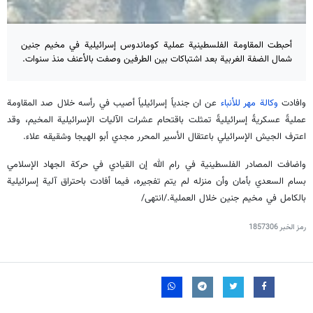
أحبطت المقاومة الفلسطينية عملية كوماندوس إسرائيلية في مخيم جنين
شمال الضفة الغربية بعد اشتباكات بين الطرفين وصفت بالأعنف منذ سنوات.
وافادت
وكالة مهر للأنباء
عن ان جندياً إسرائيلياً أصيب في رأسه خلال صد المقاومة
عمليةً عسكريةً إسرائيليةً تمثلت باقتحام عشرات الآليات الإسرائيلية المخيم، وقد
اعترف الجيش الإسرائيلي باعتقال الأسير المحرر مجدي أبو الهيجا وشقيقه علاء.
واضافت المصادر الفلسطينية في رام الله إن القيادي في حركة الجهاد الإسلامي
بسام السعدي بأمان وأن منزله لم يتم تفجيره، فيما أفادت باحتراق آلية إسرائيلية
بالكامل في مخيم جنين خلال العملية./انتهى/
رمز الخبر
1857306