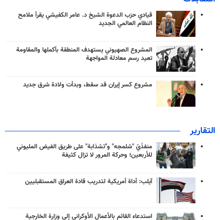
قيادي حزب الدعوة الشيخ د. عامر الكفيشي يقرأ ملامح
النظام العالمي الجديد
المشروع الصهيوني يستهدف المنطقة بأكملها والمقاومة
تعيد رسم معادلة المواجهة
مشروع كسر إيران قد سقط، وبدأت ولادة شرق جديد
التقارير
منفذَيّ "شلمجه" و"تشذابة" على طريق الفيض المليوني
للأربعين؛ وحركة المرور لا تزال كثيفة
آيلب: أداة أمريكية لتدريب قادة العراق المستقبليين
استدعاء القائم بالأعمال الأوكراني إلى وزارة الخارجية