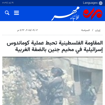
٠٩‏/٠٨‏/٢٠٢٦
إيران
السياسة
٠٢‏/٠٩‏/٢٠١٥، ٤:٢٢ م
المقاومة الفلسطينية تحبط عملية كوماندوس
إسرائيلية في مخيم جنين بالضفة الغربية