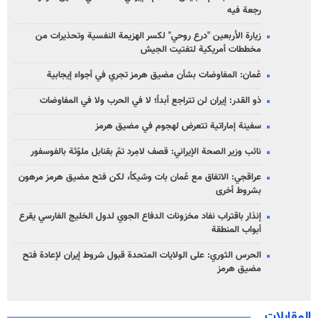
رجعة فيه
زيارة الأربعين "درع روحي" لكسر الهزيمة النفسية وتحذيرات من
مخططات أمريكية لتفتيت الجيش
عُمان: المفاوضات بشأن مضيق هرمز تجري في أجواء إيجابية
ذو القدر: إيران لن تتراجع أبداً؛ لا في الحرب ولا في المفاوضات
سفينة إماراتية تتعرض لهجوم في مضيق هرمز
نائب وزير الصحة الإيراني: قصف لامِرد تمّ بقنابل ملوّثة بالفوسفور
عراقجي: الاتفاق مع عُمان بات وشيكاً، لكن فتح مضيق هرمز مرهون
بشروط أخرى
إنذار باقتراب نفاد مخزونات الدفاع الجوي لدول الخليج الفارسي يقرع
أبواب المنطقة
الحرس الثوري: على الولايات المتحدة قبول شروط إيران لإعادة فتح
مضيق هرمز
المقابلات