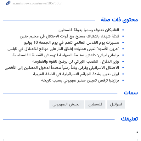
محتوى ذات صلة
الفاتيكان تعترف رسميا بدولة فلسطين
ثلاثة شهداء باشتباك مسلح مع قوات الاحتلال في مخيم جنين
مسيرات يوم القدس العالمي تنظم في يوم الجمعة 10 يوليو
"عرين الأسود" تتبنى عمليات إطلاق النار على مواقع للاحتلال في نابلس
برلماني ايراني: داعش صنيعة الصهاينة لتهميش القضية الفلسطينية
وزير الدفاع : الشعب الايراني لن يرضخ للقوة والغطرسة
الاحتلال الاسرائيلي يفرض وقتاً زمنياً محدداً لدخول المصلين إلى الأقصى
ايران تدين بشدة الجرائم الاسرائيلية في الضفة الغربية
برازيليا ترفض تعيين سفير صهيوني بسبب تاريخه
سمات
اسرائيل
فلسطين
الجيش الصهيوني
تعليقك