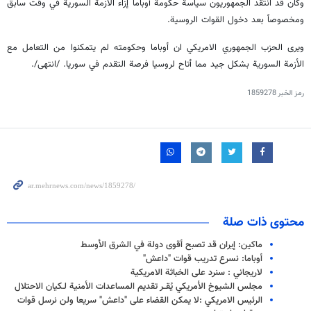
وكان قد انتقد الجمهوريون سياسة حكومة أوباما إزاء الأزمة السورية في وقت سابق
ومخصوصاً بعد دخول القوات الروسية.
ويرى الحزب الجمهوري الامريكي ان أوباما وحكومته لم يتمكنوا من التعامل مع
الأزمة السورية بشكل جيد مما أتاح لروسيا فرصة التقدم في سوريا. /انتهى/.
رمز الخبر
1859278
محتوى ذات صلة
ماكين: إيران قد تصبح أقوى دولة في الشرق الأوسط
أوباما: نسرع تدريب قوات "داعش"
لاريجاني : سنرد على الخباثة الامريكية
مجلس الشيوخ الأمريكي يُقــر تقديم المساعدات الأمنية لـكيان الاحتلال
الرئيس الامريكي :لا يمكن القضاء على "داعش" سريعا ولن نرسل قوات