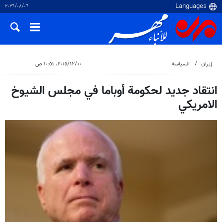
٠٦‏/٠٨‏/٢٠٢٦
إيران
السياسة
١٠‏/١٢‏/٢٠١٥، ١٠:٥١ ص
انتقاد جديد لحكومة أوباما في مجلس الشيوخ
الامريكي