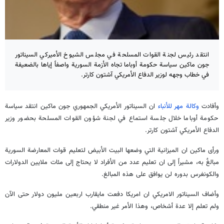
انتقد رئيس لجنة القوات المسلحة في مجلس الشيوخ الأميركي السيناتور
جون ماكين سياسة حكومة أوباما تجاه الأزمة السورية واصفاً إياها بالضعيفة
في خطاب وجهه لوزير الدفاع الأمريكي آشتون كارتر.
وأفادت
وكالة مهر للأنباء
ان السيناتور الأمريكي الجمهوري جون ماكين انتقد سياسة
حكومة أوباما خلال جلسة استماع في لجنة شؤون القوات المسلحة بحضور وزير
الدفاع الأمريكي آشتون كارتر.
ورأى ماكين ان الميزانية التي وضعها البيت الأبيض لتعليم قوات المعارضة السورية
مبالغٌ به، مشيراً إلى ان تعليم عدد من الأفراد لا يحتاج إلى مئات ملايين الدولارات
والكونغرس بدوره لن يوافق على هذه المبالغ.
وأضاف السيناتور الامريكي ان امريكا دفعت مايقارب اربعين مليون دولار حتى الآن
ولم تعلم إلا عدة أشخاص، وهذا الأمر غير منطقي.