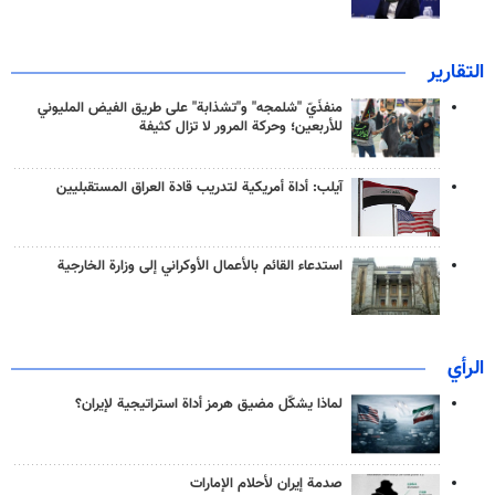
التقارير
منفذَيّ "شلمجه" و"تشذابة" على طريق الفيض المليوني
للأربعين؛ وحركة المرور لا تزال كثيفة
آيلب: أداة أمريكية لتدريب قادة العراق المستقبليين
استدعاء القائم بالأعمال الأوكراني إلى وزارة الخارجية
الرأي
لماذا يشكّل مضيق هرمز أداة استراتيجية لإيران؟
صدمة إيران لأحلام الإمارات