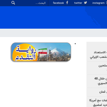
facebook
twitter
instagram
الاستعداد
لشعب الإيراني
المسلحين
بزشكيان: خططوا لإسقاط إيران خلال 48
السوري
عُمان
ضات مع أمريكا
جديد لمضيق