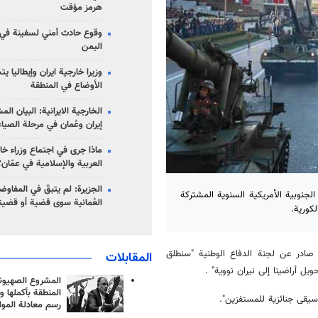
هرمز مؤقت
وقوع حادث أمني لسفينة في
اليمن
وزيرا خارجية ايران وإيطاليا ي
الأوضاع في المنطقة
الخارجية الايرانية: البيان ال
إيران وعُمان في مرحلة الصياغ
ماذا جرى في اجتماع وزراء خا
العربية والإسلامية في عمّان؟
الجزيرة: لم يتبقّ في المفاوضا
جنوبية الأمريكية السنوية المشتركة
العُمانية سوى قضية أو قضيت
كورية.
 الشمالية الاثنين 7 مارس/آذار في بيان صادر عن لجنة الدفاع الوطنية "سنطلق
المقابلات
يل أراضينا إلى نيران نووية" .
المشروع الصهيو
المنطقة بأكملها و
يقى جنائزية للمستفزين".
رسم معادلة الموا