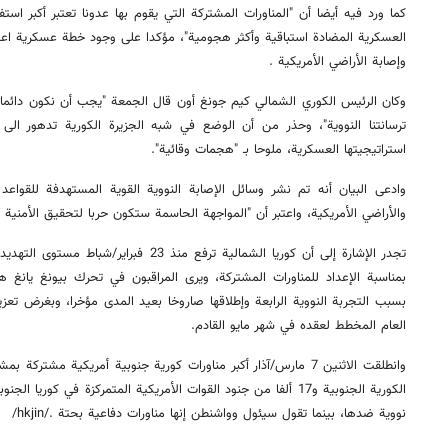
كما ورد فيه أيضا أن "المناورات المشتركة التي يقوم بها عدونا تعتبر أكبر استفز
العسكرية المضادة استباقية وأكثر هجومية"، مؤكدا على وجود خطة عسكرية اعتمدت
وإصابة الأراضي الأمريكية .
وكان الرئيس الكوري الشمالي كيم جونغ أون قال الجمعة "يجب أن نكون دائما
ترسانتنا النووية"، وحذر من أن الوضع في شبه الجزيرة الكورية تدهور الى 
استراتيجيتها العسكرية، ملوحا بـ "هجمات وقائية".
وادعى البيان أنه تم نشر وسائل الإصابة النووية القوية المستهدفة للقواعد
والأراضي الأمريكية، واعتبر أن "المواجهة الحاسمة ستكون حربا لتحقيق الأمنية ا
تجدر الإشارة إلى أن كوريا الشمالية ترفع منذ 23
بمناسبة الإعداد للمناورات المشتركة، ويرى المراقبون في تحرك بيونغ يانغ
بسبب التجربة النووية الرابعة وإطلاقها صاروخا بعيد المدى مؤخرا، وبغرض تعزيز
العام المخطط لعقده في شهر مايو القادم.
الكورية الجنوبية و17 ألفا من جنود القوات الأمريكية المتمركزة في كور
نووية ضدها، بينما تقول سيئول وواشنطن إنها مناورات دفاعية بحتة ./hkjin/