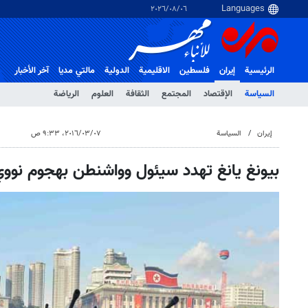
٠٦‏/٠٨‏/٢٠٢٦
الرئيسية
إيران
فلسطین
الاقلیمیة
الدولية
مالتي مدیا
آخر الأخبار
السياسة
الإقتصاد
المجتمع
الثقافة
العلوم
الرياضة
إيران
السياسة
٠٧‏/٠٣‏/٢٠١٦، ٩:٣٣ ص
بيونغ يانغ تهدد سيئول وواشنطن بهجوم نووي