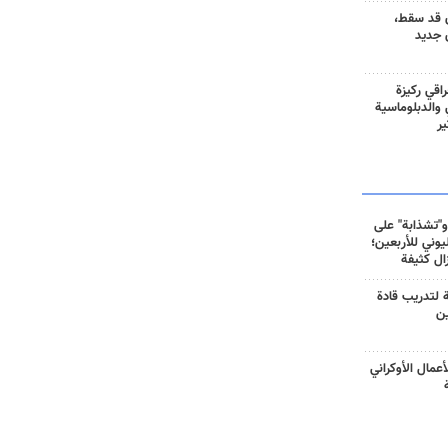
 قد سقط،
 جديد
راقي ركيزة
ي والدبلوماسية
ير
و"تشذابة" على
وني للأربعين؛
زال كثيفة
ة لتدريب قادة
ين
أعمال الأوكراني