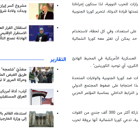
ازات للحرب النووية، لذا ستكون إجراءاتنا
مشروع كسر إيران
وبدأت ولادة شرق
ها قيادة الدولة، لتحرير كوريا الجنوبية
استقلال القرار الع
 على استعداد، وفي كل لحظة، لاستخدام
الاستقرار الإقليم
الهادئة تصنع التأث
حد يمكن أن تغيّر معه كوريا الشمالية
التقارير
 العسكرية الأمريكية في المحيط الهادئ
لكبرى، أي توحيد الكوريتين" .
منفذَيّ "شلمجه" 
طريق الفيض الملي
 فبراير/شباط مستوى التهديدات ضد كوريا الجنوبية والولايات المتحدة
وحركة المرور لا ت
 هذا احتجاجا على ضغوط المجتمع الدولي
آيلب: أداة أمريكي
 الترابط الداخلي بمناسبة المؤتمر الحزبي
العراق المستقبلي
وانطلقت الاثنين 7 مارس/آذار أكبر مناورات كورية جنوبية أمريكية مشتركة بمشاركة أكثر من 300 ألف جندي من القوات
استدعاء القائم بال
إلى وزارة الخارجية
يا الجنوبية، تدعي كوريا الشمالية أنها بروفة لحرب