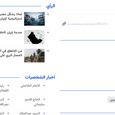
الرأي
لماذا يشكّل مضيق
استراتيجية لإيران
صدمة إيران لأحلام
من الإخفاق في ال
الحصار البري على 
اخبار الشخصيات
الامام الخامنئي
رئی
القضائی
الحاج قاسم
الس
وي
سليماني
نصرالله
السید عبدالملک
الش