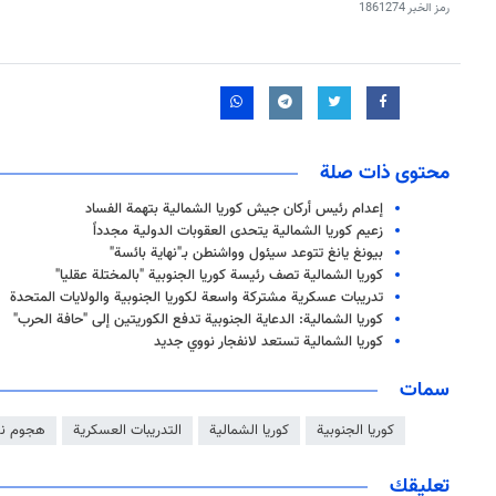
رمز الخبر
1861274
محتوى ذات صلة
إعدام رئيس أركان جيش كوريا الشمالية بتهمة الفساد
زعيم كوريا الشمالية يتحدى العقوبات الدولية مجدداً
بيونغ يانغ تتوعد سيئول وواشنطن بـ"نهاية بائسة"
كوريا الشمالية تصف رئيسة كوريا الجنوبية "بالمختلة عقليا"
تدريبات عسكرية مشتركة واسعة لكوريا الجنوبية والولايات المتحدة
كوريا الشمالية: الدعاية الجنوبية تدفع الكوريتين إلى "حافة الحرب"
كوريا الشمالية تستعد لانفجار نووي جديد
سمات
كوريا الجنوبية
كوريا الشمالية
التدريبات العسكرية
هجوم نو
تعليقك