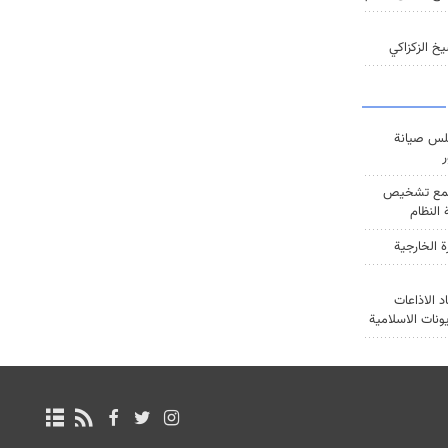
خ الزكزاكي
س صيانة
ر
ع تشخيص
النظام
ة الخارجية
د الاذاعات
يونات الاسلامية