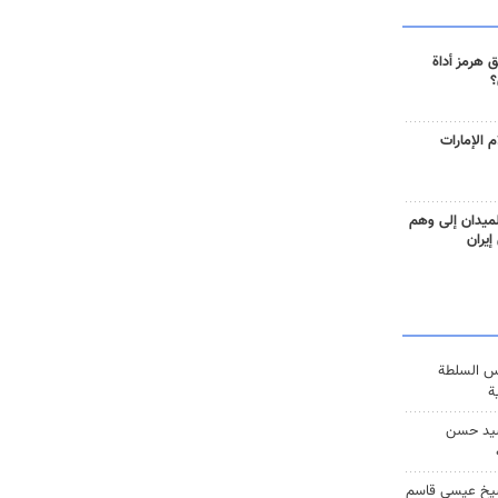
 هرمز أداة
؟
 الإمارات
ميدان إلى وهم
إيران
س السلطة
ة
يد حسن
يخ عيسى قاسم