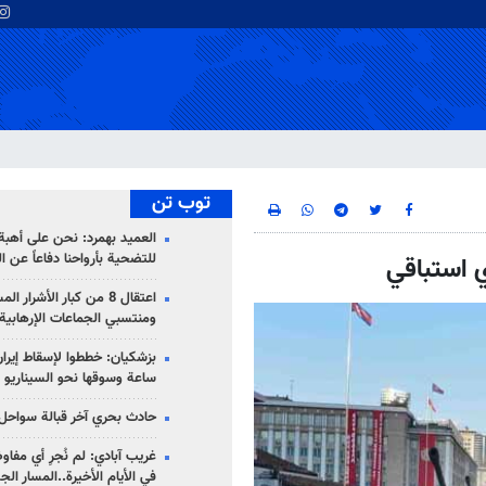
توب تن
العميد بهمرد: نحن على أهبة 
للتضحية بأرواحنا دفاعاً عن ا
 استباقي
اعتقال 8 من كبار الأشرار 
ومنتسبي الجماعات الإرهابية
ساعة وسوقها نحو السيناريو 
حادث بحري آخر قبالة سواحل 
غريب آبادي: لم نُجرِ أي مفاو
في الأيام الأخيرة..المسار ال