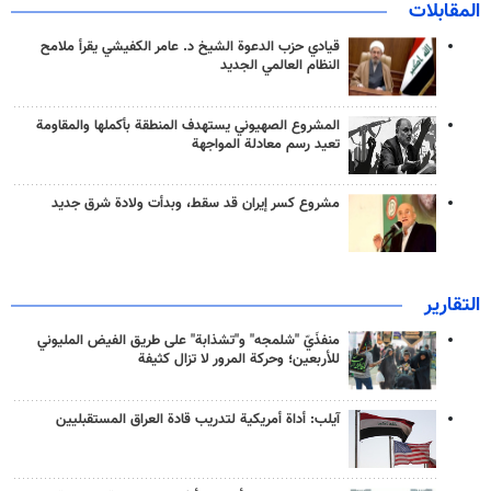
المقابلات
قيادي حزب الدعوة الشيخ د. عامر الكفيشي يقرأ ملامح
النظام العالمي الجديد
المشروع الصهيوني يستهدف المنطقة بأكملها والمقاومة
تعيد رسم معادلة المواجهة
مشروع كسر إيران قد سقط، وبدأت ولادة شرق جديد
التقارير
منفذَيّ "شلمجه" و"تشذابة" على طريق الفيض المليوني
للأربعين؛ وحركة المرور لا تزال كثيفة
آيلب: أداة أمريكية لتدريب قادة العراق المستقبليين