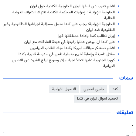
افخم تعرب عن اسفها لبيان الخارجية الكندية حول ايران
الخارجية الإيرانية : إجراءات المحكمة الكندية تنتهك الاعراف الدولية
الحالية
الخارجية الإيرانية: يجب على كندا تحمل مسؤلية اجراءاتها اللاقانونية وغير
التقليدية ضد ايران
إيران تطالب كندا بإعادة ممتلكاتها فورا
على كندا ان تبرهن عمليا رغبتها في عودة العلاقات مع ايران
افخم تستنكر مواقف امريكا وكندا تجاه الطلاب الايرانيين
مقتل تلميذة وإصابة أخرى بعملية طعن في مدرسة ثانوية بكندا
كوريا الجنوبية عليها اتخاذ اجراء مؤثر وسريع لرفع القيود عن الاصول
الايرانية
سمات
كندا
جابري انصاري
الاصول الايرانية
تجميد اموال ايران في كندا
تعليقك