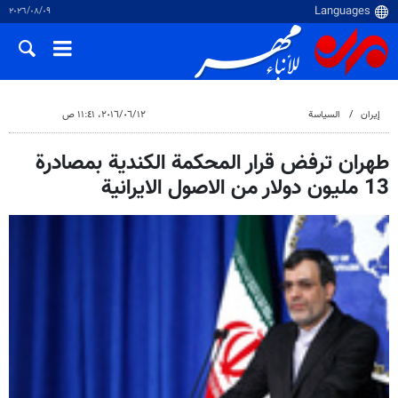
٠٩‏/٠٨‏/٢٠٢٦
إيران
السياسة
١٢‏/٠٦‏/٢٠١٦، ١١:٤١ ص
طهران ترفض قرار المحكمة الكندية بمصادرة
13 مليون دولار من الاصول الايرانية