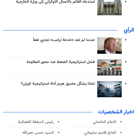
استدعاء القائم بالأعمال الأوكراني إلى وزارة الخارجية
الرأي
عندما لم تعد «خدعة ترامب» تجدي نفعاً
فشل استراتيجية الضغط ضد محور المقاومة
لماذا يشكّل مضيق هرمز أداة استراتيجية لإيران؟
اخبار الشخصيات
الامام الخامنئي
رئیس السلطة القضائیة
الحاج قاسم سليماني
السيد حسن نصرالله