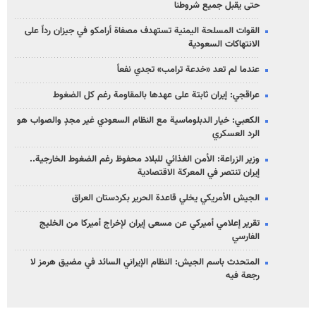
حتى يقبل جميع شروطنا
القوات المسلحة اليمنية تستهدف مصفاة أرامكو في جيزان رداً على
الانتهاكات السعودية
عندما لم تعد «خدعة ترامب» تجدي نفعاً
عراقجي: إيران ثابتة على عهدها بالمقاومة رغم كل الضغوط
الكعبي: خيار الدبلوماسية مع النظام السعودي غير مجدٍ والصواب هو
الرد العسكري
وزير الزراعة: الأمن الغذائي للبلاد محفوظ رغم الضغوط الخارجية..
إيران تنتصر في المعركة الاقتصادية
الجيش الأمريكي يخلي قاعدة الحرير بكردستان العراق
تقرير إعلامي أميركي عن مسعى إيران لإخراج أميركا من الخليج
الفارسي
المتحدث باسم الجيش: النظام الإيراني السائد في مضيق هرمز لا
رجعة فيه