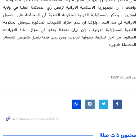
التي اتخذتها كندا ومن بينها في مجال انتهاك الحصانة القضائية للحكومة الايرانية.
واضاف : ان الجمهورية الاسلامية الايرانية ترفض رأي المحكمة العليا في ولاية
اونتاريو ، وتذكر بالمسؤولية الدولية للحكومة الكندية في المحافظة على الاصول
الايرانية في هذا البلد ، وتؤكدا ان عدم احترام التعهدات المذكورة سيحمل الحكومة
الكندية المسؤولية الدولية ، وان ايران تحتفظ بحقها في مجال اتخاذ الاجراءات
المطلوبة من اجل استيفاء حقوقها القانونية ومن بينها فيما يتعلق بتعويض الخسائر
المحتملة./انتهى/
رمز الخبر
1863180
محتوى ذات صلة