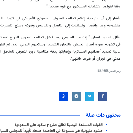
وفقا لقواعد الاشتباك العسكري مع قوة معادية
".
وأشار إلى أن منهجية إعلام تحالف العدوان السعودي الأمريكي في تزييف الح
مفضوحة وغير واقعية، واستندت إلى التلفيق والتدليس وفبركة وصنع انتصارات
وقال العميد لقمان " إنه من الطبيعي بعد فشل تحالف العدوان الذريع عسكريا 
في تشوية صورة أبطال الجيش واللجان الشعبية وسلاحهم النوعي الذي تم تطوير
عالية تحديد أهدافهم العسكرية وإصابتها بدقة متناهية دون التعرض للمناطق 
مدني في نجران أو غيرها./انتهى
/
رمز الخبر
1864658
محتوى ذات صلة
القوات المسلحة اليمنية تطلق صاروخ سكود على السعودية
حشود مليونية غير مسبوقة في العاصمة صنعاء تأييداً للمجلس السياسي