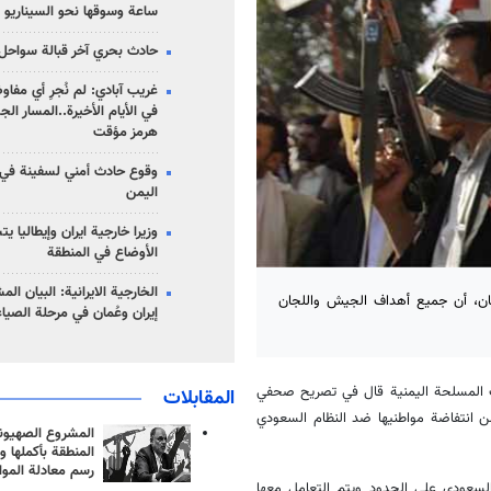
ساعة وسوقها نحو السيناريو 
حادث بحري آخر قبالة سواحل 
غريب آبادي: لم نُجرِ أي مفاو
في الأيام الأخيرة..المسار ال
هرمز مؤقت
وقوع حادث أمني لسفينة في
اليمن
وزيرا خارجية ايران وإيطاليا ي
الأوضاع في المنطقة
الخارجية الايرانية: البيان ال
مان، أن جميع أهداف الجيش واللجان
إيران وعُمان في مرحلة الصياغ
ات المسلحة اليمنية قال في تصريح صحفي
المقابلات
 انتفاضة مواطنيها ضد النظام السعودي
المشروع الصهيو
المنطقة بأكملها و
رسم معادلة الموا
لسعودي على الحدود ويتم التعامل معها