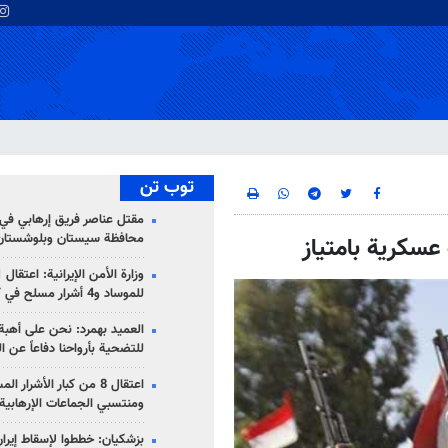
توب تن
مقتل عناصر فريق إرهابي في
محافظة سيستان وبلوشستان
 عسكرية بامتياز
للموساد و4 أشرار مسلح في كرمان
العميد بهمرد: نحن على أهبة 
للتضحية بأرواحنا دفاعاً عن ا
اعتقال 8 من كبار الأشرار 
ومنتسبي الجماعات الإرهابية