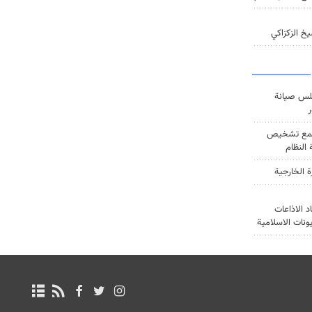
خ الزكزاكي
س صيانة
ر
ع تشخيص
النظام
ة الخارجية
د الاذاعات
يونات الاسلامية