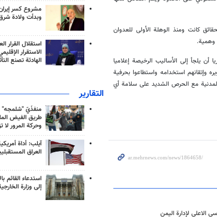
مشروع كسر إيران
وبدأت ولادة شرق
قائق كانت ومنذ الوهلة الأولى للعدوان
 وهمية
.
استقلال القرار الع
الاستقرار الإقليم
الهادئة تصنع التأث
أن يلجأ إلى الأساليب الرخيصة إعلاميا
ه وإتقانهم استخدامه واستطاعوا بحرفية
المدنية مع الحرص الشديد على سلامة أي
التقارير
منفذَيّ "شلمجه" 
طريق الفيض الملي
وحركة المرور لا ت
آيلب: أداة أمريكي
العراق المستقبلي
استدعاء القائم بال
إلى وزارة الخارجية
 الاعلى لإدارة اليمن