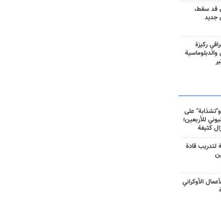
 قد سقط،
 جديد
راقي ركيزة
ي والدبلوماسية
ير
و"تشذابة" على
وني للأربعين؛
زال كثيفة
ة لتدريب قادة
ين
أعمال الأوكراني