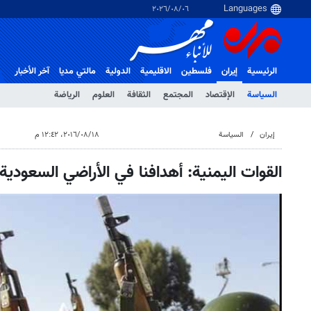
٠٦‏/٠٨‏/٢٠٢٦
الرئيسية
إيران
فلسطین
الاقلیمیة
الدولية
مالتي مدیا
آخر الأخبار
السياسة
الإقتصاد
المجتمع
الثقافة
العلوم
الرياضة
إيران
السياسة
١٨‏/٠٨‏/٢٠١٦، ١٢:٤٢ م
القوات اليمنية: أهدافنا في الأراضي السعودية