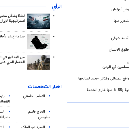
الرأي
خي أوراغان
لماذا يشكّل مضيق
استراتيجية لإيران
تحرر منها
صدمة إيران لأحلام
ء أحمد شوقي
حقوق الانسان
من الإخفاق في ال
ي
الحصار البري على 
مسلمين في اليمن
اقع عملياتي وقتالي جديد لصالحها
اخبار الشخصيات
لخدمة
الامام الخامنئي
رئی
القضائی
الحاج قاسم
الس
سليماني
نصرالله
السید عبدالملک
الش