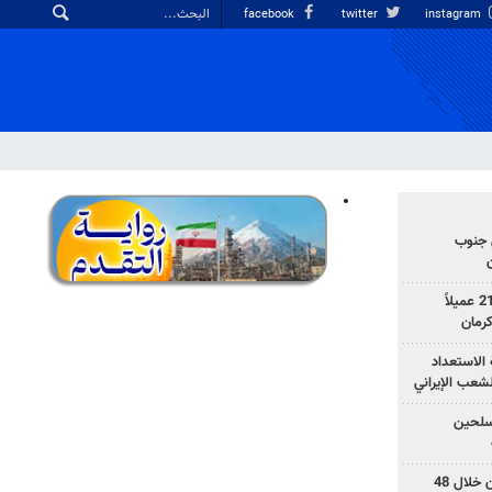
facebook
twitter
instagram
 جنوب
وزارة الأمن الإيرانية: اعتقال 21 عميلاً
الاستعداد
لشعب الإيراني
المسلحين
بزشكيان: خططوا لإسقاط إيران خلال 48