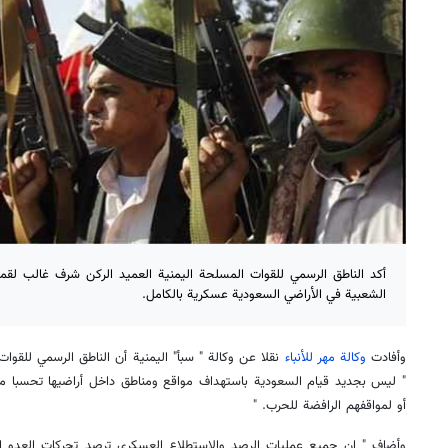
أكد الناطق الرسمي للقوات المسلحة اليمنية العميد الركن شرف غالب لق
الشعبية في الأراضي السعودية عسكرية بالكامل.
وأفادت
وكالة مهر للأنباء
نقلا عن وكالة " سبأ" اليمنية أن الناطق الرسمي للقو
" ليس بجديد قيام السعودية باستهداف مواقع ومناطق داخل أراضيها تحسبا من
أو لمواقفهم الرافضة للحرب
" .
وأضاف " إن جميع عمليات الرصد والاستطلاع العسكري ترصد تحركات العدو ا