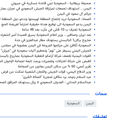
صحيفة بريطانية : السعودية تبني قاعدة عسكرية في جيبوتي
اليمن .. استهداف تجمعات لمرتزقة الجيش السعودي في نجران بصارو
جرائم آل سعود في اليمن
الصماد: السعودية تريد إخضاع المنطقة لهيمنتها وندعو دول المنطقة لل
اليمن يدعو السعودية الى توقيع هدنة حقيقية احتراماً لفريضة الحج
السعودية تعترف ب 10 قتلى في مأرب بعد 48 ساعة
بعد تيران وصنافير... وزير اعلام السعودية يسرق قصيدة أمير الشعرا
صاروخ بركان1 الباليستي يستهدف مطار عبدالعزيز في جدة
السعودية تُكافئ على جرائمها المروعة في اليمن بعضوية في مجلس 
الجيش اليمني يسيطر على "نهم" وتحطيم آليات سعودية في "جيزان"
القوات اليمنية تقصف شركة آرامكو النفطية السعودية بصاروخ باليست
القبض على شبكة اغتيالات وتفجيرات ورصد تابعة لجماعة الإخوان ال
تقرير أممي: 60 % من سكان اليمن يعانون من المجاعة
وزير الدفاع اليمني: قوات الجيش واللجان الشعبية تمكنت من فرض و
عبد السلام يتوعد برد مكافئ لمجزرة "الصالة الكبرى"
عبدالسلام المداني : العدوان السعودي لا يزال يستهدف المرافق الصحية و55 % منها خارج ا
سمات
اليمن
السعودية
تعليقك