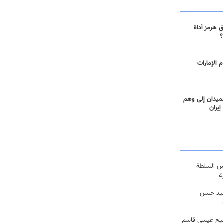
 هرمز أداة
؟
 الإمارات
ميدان إلى وهم
إيران
س السلطة
ة
يد حسن
يخ عيسى قاسم