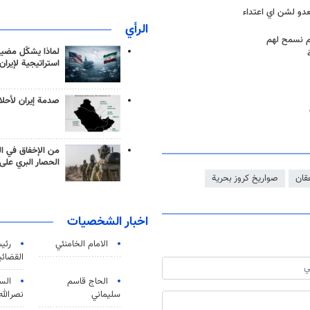
عدو لشن اي اعتداء
الرأي
 لم نسمح لهم
لماذا يشكّل مضيق
استراتيجية لإيران
صدمة إيران لأحلام
من الإخفاق في ال
الحصار البري على 
قان
صواريخ كروز بحرية
اخبار الشخصيات
الامام الخامنئي
رئی
القضائی
الحاج قاسم
الس
سليماني
نصرالله