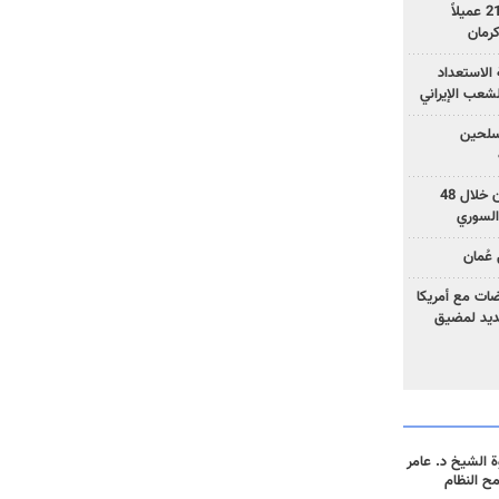
وزارة الأمن الإيرانية: اعتقال 21 عميلاً
الاستعداد
لشعب الإيراني
المسلحين
بزشكيان: خططوا لإسقاط إيران خلال 48
السوري
عُمان
ضات مع أمريكا
جديد لمضيق
 الشيخ د. عامر
مح النظام