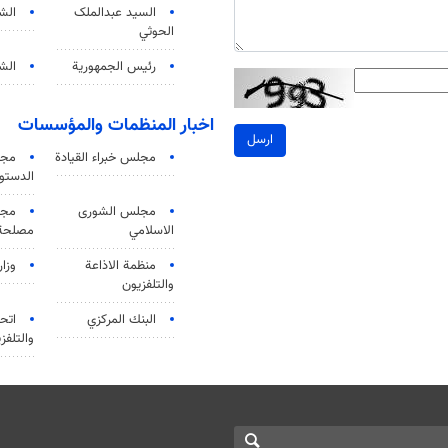
السید عبدالملک
الش
الحوثي
رئيس الجمهورية
الشي
اخبار المنظمات والمؤسسات
ارسل
مجلس خبراء القيادة
مجل
الدستو
مجلس الشورى
مجم
الاسلامي
مصلحة 
منظمة الاذاعة
وزار
والتلفزیون
البنك المركزي
اتحا
والتلفز