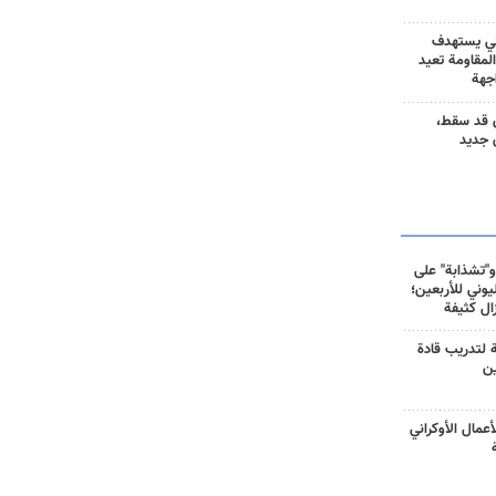
ني يستهدف
المقاومة تعيد
جهة
 قد سقط،
 جديد
و"تشذابة" على
وني للأربعين؛
زال كثيفة
ة لتدريب قادة
ين
أعمال الأوكراني