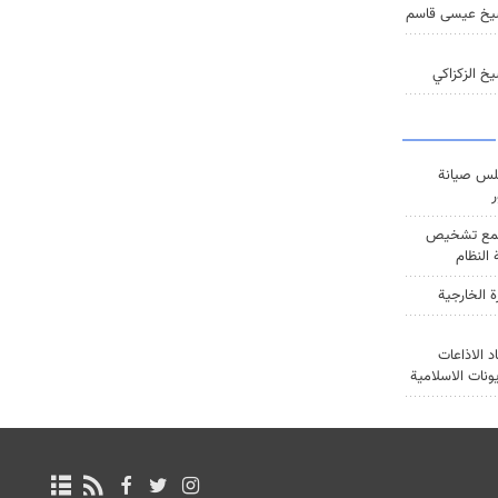
يخ عيسى قاسم
خ الزكزاكي
س صيانة
ر
ع تشخيص
النظام
ة الخارجية
د الاذاعات
يونات الاسلامية