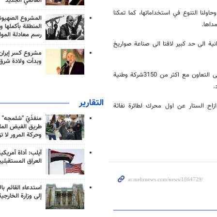
العالمي الجديد
اولنا التنوع في استخداماتها، كما تمكنا
المشروع الصهيو
داها.
المنطقة بأكملها و
رسم معادلة الموا
ية الى حد كبير لافتا الى صناعة صواريخ
مشروع كسر إيران
وبدأت ولادة شرق
ولفت وزير الدفاع الى ان الوزارة قامت في سبيل نجاح صناعة تلك الصواريخ الى التعاون مع اكثر من 3150شركة وطنية
التقارير
ازاح الستار عن اول محرك لطائرة نفاثة
منفذَيّ "شلمجه" 
طريق الفيض الملي
وحركة المرور لا ت
آيلب: أداة أمريكي
العراق المستقبلي
استدعاء القائم بال
إلى وزارة الخارجية