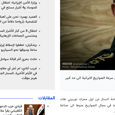
للموساد و4 أشرار مسلح في كرمان
العميد بهمرد: نحن على أهبة 
للتضحية بأرواحنا دفاعاً عن ا
اعتقال 8 من كبار الأشرار 
ومنتسبي الجماعات الإرهابية
ساعة وسوقها نحو السيناريو 
حادث بحري آخر قبالة سواحل 
غريب آبادي: لم نُجرِ أي مفاو
في الأيام الأخيرة..المسار ال
سرعة الصواريخ الايرانية الى حد كبير
هرمز مؤقت
المقابلات
حة الستار عن اول محرك توربيني نفاث
يه في مجال الصواريخ منوها الى صناعة
قيادي حزب الدعوة
الكفيشي يقرأ ملا
.