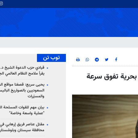
توب تن
قيادي حزب الدعوة الشيخ د. 
يقرأ ملامح النظام العالمي ال
بحرية تفوق سرعة
يحيى سريع: قصفنا مواقع الم
السعوديين بالصواريخ الباليس
والمسيّرات
بيان مهم للقوات المسلحة ال
"عملية واسعة وخاصة"
مقتل عناصر فريق إرهابي في
محافظة سيستان وبلوشستان