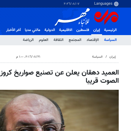
٠٧‏/٠٨‏/٢٠٢٦
الرئيسية
إيران
فلسطین
الاقلیمیة
الدولية
مالتي مدیا
آخر الأخبار
السياسة
الإقتصاد
المجتمع
الثقافة
العلوم
الرياضة
إيران
السياسة
٢١‏/٠٨‏/٢٠١٦، ١:٠٠ م
العميد دهقان يعلن عن تصنيع صواريخ كروز 
الصوت قريبا