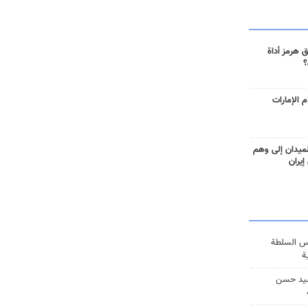
 هرمز أداة
؟
 الإمارات
ميدان إلى وهم
إيران
س السلطة
ة
يد حسن