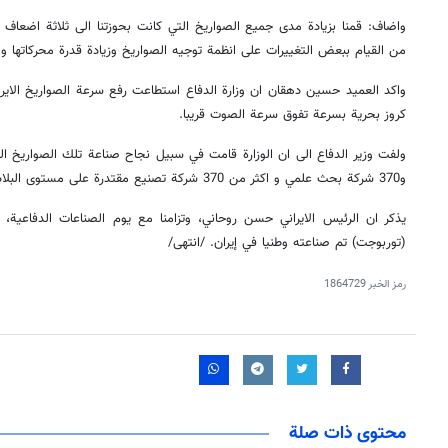
واضاف: قمنا بزيادة مدى جميع الصواريخ التي كانت بحوزتنا الى ثلاثة اضعاف وح
من القيام ببعض التغييرات على انظمة توجيه الصواريخ وزيادة قدرة محركاتها وم
واكد العميد حسين دهقان ان وزارة الدفاع استطاعت رفع سرعة الصواريخ الايران
كروز بحرية بسرعة تفوق سرعة الصوت قريبا.
و370 شركة بحث علمي و اكثر من 370 شركة تصنيع مقتدرة على مستوى البلاد.
يذكر ان الرئيس الايراني حسن روحاني، وتزامنا مع يوم الصناعات الدفاعية، 
(توربوجت) تم صناعته وطنيا في إيران. /انتهى/
رمز الخبر
1864729
محتوى ذات صلة