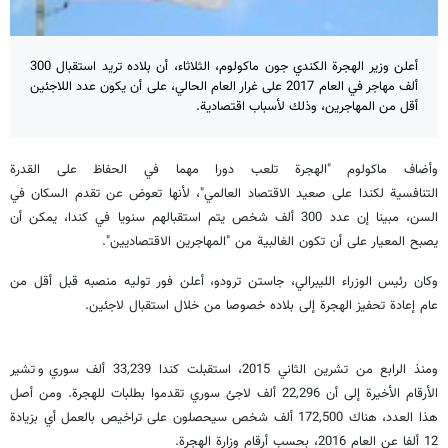
أعلن وزير الهجرة الكندي جون ماكولوم، الثلاثاء، أن بلاده تريد استقبال 300
ألف مهاجر في العام 2017 على غرار العام الحالي، على أن يكون عدد اللاجئين
أقل من المهاجرين، وذلك لأسباب اقتصادية.
وأضاف ماكولوم "الهجرة تلعب دورا مهما في الحفاظ على القدرة
التنافسية ل‍كندا على صعيد الاقتصاد العالمي"، لأنها تعوض عن تقدم السكان في
السن، مبينا إن عدد 300 ألف شخص يتم استقبالهم سنويا في كندا، يمكن أن
يصبح المعيار على أن تكون الغالبية من "المهاجرين الاقتصاديين".
وكان رئيس الوزراء الليبرالي، جاستن ترودو، أعلن فور توليه منصبه قبل أقل من
عام إعادة تحفيز الهجرة إلى بلاده خصوصا من خلال استقبال لاجئين.
ومنذ الرابع من تشرين الثاني 2015، استقبلت كندا 33,239 ألف سوري وتشير
الأرقام الأخيرة إلى أن 22,296 ألف لاجئ سوري تقدموا بطلبات للهجرة. ومن أصل
هذا العدد، هناك 172,500 ألف شخص سيحصلون على تراخيص بالعمل أي بزيادة
12 ألفا عن العام 2016، بحسب أرقام وزارة الهجرة.