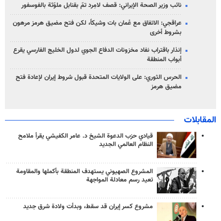
نائب وزير الصحة الإيراني: قصف لامِرد تمّ بقنابل ملوّثة بالفوسفور
عراقجي: الاتفاق مع عُمان بات وشيكاً، لكن فتح مضيق هرمز مرهون
بشروط أخرى
إنذار باقتراب نفاد مخزونات الدفاع الجوي لدول الخليج الفارسي يقرع
أبواب المنطقة
الحرس الثوري: على الولايات المتحدة قبول شروط إيران لإعادة فتح
مضيق هرمز
المقابلات
قيادي حزب الدعوة الشيخ د. عامر الكفيشي يقرأ ملامح
النظام العالمي الجديد
المشروع الصهيوني يستهدف المنطقة بأكملها والمقاومة
تعيد رسم معادلة المواجهة
مشروع كسر إيران قد سقط، وبدأت ولادة شرق جديد