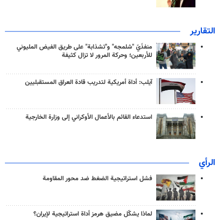
التقارير
منفذَيّ "شلمجه" و"تشذابة" على طريق الفيض المليوني
للأربعين؛ وحركة المرور لا تزال كثيفة
آيلب: أداة أمريكية لتدريب قادة العراق المستقبليين
استدعاء القائم بالأعمال الأوكراني إلى وزارة الخارجية
الرأي
فشل استراتيجية الضغط ضد محور المقاومة
لماذا يشكّل مضيق هرمز أداة استراتيجية لإيران؟