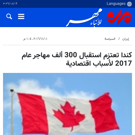
٠٩‏/٠٨‏/٢٠٢٦
إيران
السياسة
٠١‏/١١‏/٢٠١٦، ١:٠٤ م
كندا تعتزم استقبال 300 ألف مهاجر عام
2017 لأسباب اقتصادية