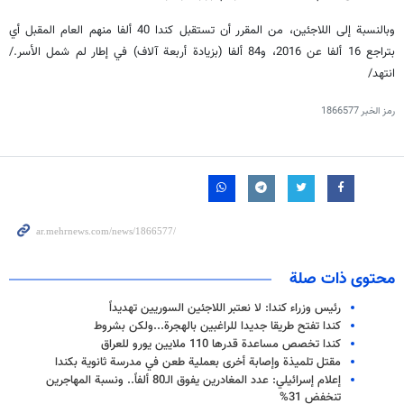
وبالنسبة إلى اللاجئين، من المقرر أن تستقبل كندا 40 ألفا منهم العام المقبل أي
بتراجع 16 ألفا عن 2016، و84 ألفا (بزيادة أربعة آلاف) في إطار لم شمل الأسر./
انتهد/
رمز الخبر
1866577
محتوى ذات صلة
رئيس وزراء كندا: لا نعتبر اللاجئين السوريين تهديداً
كندا تفتح طريقا جديدا للراغبين بالهجرة...ولكن بشروط
كندا تخصص مساعدة قدرها 110 ملایین یورو للعراق
مقتل تلميذة وإصابة أخرى بعملية طعن في مدرسة ثانوية بكندا
إعلام إسرائيلي: عدد المغادرين يفوق الـ80 ألفاً.. ونسبة المهاجرين
تنخفض 31%