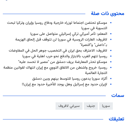
محتوى ذات صلة
موسكو تحتضن اجتماعا لوزراء خارجية ودفاع روسيا وإيران وتركيا لبحث
التسوية في سوريا
المعلم: تآمر أميركي تركي إسرائيلي متواصل على سوريا
لافروف: الغارات الروسية في سوريا لن تتوقف قبل إلحاق الهزيمة
بـ"داعش" و"النصرة"
لافروف: الاعتراف بحق ايران في التخصيب جوهر الحل في المفاوضات
روسيا تتهم الغرب بالابتزاز والدفع نحو حرب اهلية في سوريا
موسكو تحذر المعارضة بريف دمشق من "مصير لا تحسد عليه"
روسيا: خروج واشنطن من الاتفاق النووي مع إيران انتهاك لقوانين منظمة
التجارة العالمية
أكراد سوريا يدعون روسيا للتوسط بينهم وبين دمشق
لإيران حدود مع إسرائيل وهل يوجد للأخيرة حدود مع إيران!!
سمات
سوريا
جنيف
سيرغي لافروف
تعليقك