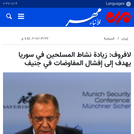
٠٩‏/٠٨‏/٢٠٢٦
إيران
السياسة
٢٢‏/٠٣‏/٢٠١٧، ٤:٤٤ م
لافروف: زيادة نشاط المسلحين في سوريا
يهدف إلى إفشال المفاوضات في جنيف