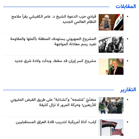
المقابلات
قيادي حزب الدعوة الشيخ د. عامر الكفيشي يقرأ ملامح
النظام العالمي الجديد
المشروع الصهيوني يستهدف المنطقة بأكملها والمقاومة
تعيد رسم معادلة المواجهة
مشروع كسر إيران قد سقط، وبدأت ولادة شرق جديد
التقارير
منفذَيّ "شلمجه" و"تشذابة" على طريق الفيض المليوني
للأربعين؛ وحركة المرور لا تزال كثيفة
آيلب: أداة أمريكية لتدريب قادة العراق المستقبليين