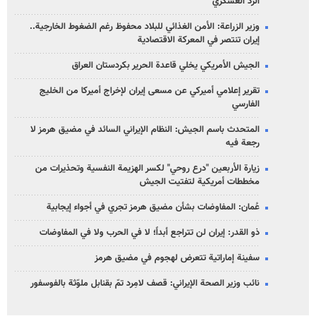
الرد العسكري
وزير الزراعة: الأمن الغذائي للبلاد محفوظ رغم الضغوط الخارجية..
إيران تنتصر في المعركة الاقتصادية
الجيش الأمريكي يخلي قاعدة الحرير بكردستان العراق
تقرير إعلامي أميركي عن مسعى إيران لإخراج أميركا من الخليج
الفارسي
المتحدث باسم الجيش: النظام الإيراني السائد في مضيق هرمز لا
رجعة فيه
زيارة الأربعين "درع روحي" لكسر الهزيمة النفسية وتحذيرات من
مخططات أمريكية لتفتيت الجيش
عُمان: المفاوضات بشأن مضيق هرمز تجري في أجواء إيجابية
ذو القدر: إيران لن تتراجع أبداً؛ لا في الحرب ولا في المفاوضات
سفينة إماراتية تتعرض لهجوم في مضيق هرمز
نائب وزير الصحة الإيراني: قصف لامِرد تمّ بقنابل ملوّثة بالفوسفور