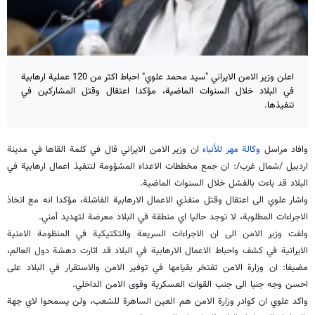
اعلن وزير الامن الايراني "سيد محمد علوي" احباط اكثر من 120 عملية ارهابية
في البلاد خلال السنوات الماضية، مؤكدا اعتقال وقتل المشاركين في
تنفيذها.
وافاد مراسل
وكالة مهر للأنباء
ان وزير الامن الايراني قال في كلمة القاها في مدينة
اردبيل /شمال غرب/: ان جمع مخططات الاعداء المشؤومة لتنفيذ اعمال ارهابية في
البلاد قد باءت بالفشل خلال السنوات الماضية.
واشار علوي الى اعتقال وقتل منفذي الاعمال الارهابية الفاشلة، مؤكدا انه مع اتخاذ
الاجراءات المطلوبة، لا توجد حاليا اي منطقة في البلاد معرضة لتهديد أمني.
ولفت وزير الامن الى ان الاجراءات السريعة والتكتيكية في المنظومة الامنية
الايرانية في كشف واحباط الاعمال الارهابية في البلاد قد اثارت دهشة دول العالم،
مضيفا: ان وزارة الامن تفتخر بقيامها في توفير الامن والاستقرار في البلاد على
احسن وجه جنبا الى جنب القوات العسكرية وقوى الامن الداخلي.
واكد علوي ان كوادر وزارة الامن هم العين الساهرة للشعب، ولن يسمحوا لاي جهة