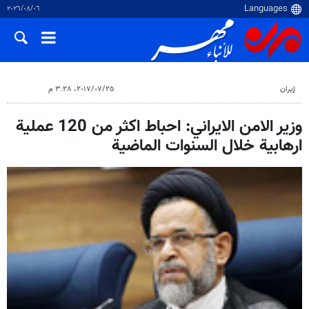
٠٦‏/٠٨‏/٢٠٢٦
إيران
٢٥‏/٠٧‏/٢٠١٧، ٣:٢٨ م
وزير الامن الايراني: احباط اكثر من 120 عملية
ارهابية خلال السنوات الماضية