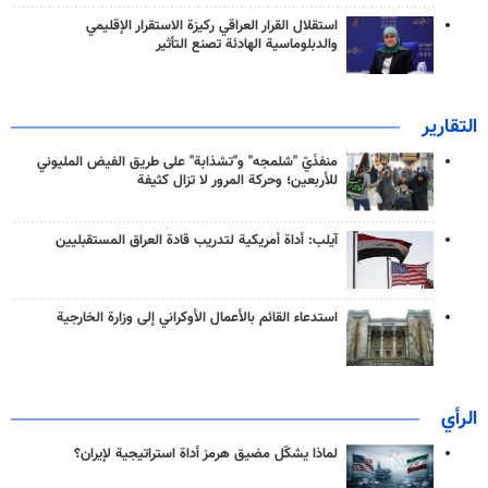
استقلال القرار العراقي ركيزة الاستقرار الإقليمي
والدبلوماسية الهادئة تصنع التأثير
التقارير
منفذَيّ "شلمجه" و"تشذابة" على طريق الفيض المليوني
للأربعين؛ وحركة المرور لا تزال كثيفة
آيلب: أداة أمريكية لتدريب قادة العراق المستقبليين
استدعاء القائم بالأعمال الأوكراني إلى وزارة الخارجية
الرأي
لماذا يشكّل مضيق هرمز أداة استراتيجية لإيران؟