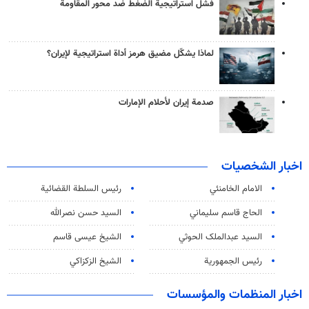
فشل استراتيجية الضغط ضد محور المقاومة
لماذا يشكّل مضيق هرمز أداة استراتيجية لإيران؟
صدمة إيران لأحلام الإمارات
اخبار الشخصيات
الامام الخامنئي
رئیس السلطة القضائیة
الحاج قاسم سليماني
السيد حسن نصرالله
السید عبدالملک الحوثي
الشيخ عيسى قاسم
رئيس الجمهورية
الشيخ الزكزاكي
اخبار المنظمات والمؤسسات