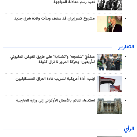
تعيد رسم معادلة المواجهة
مشروع كسر إيران قد سقط، وبدأت ولادة شرق جديد
التقارير
منفذَيّ "شلمجه" و"تشذابة" على طريق الفيض المليوني
للأربعين؛ وحركة المرور لا تزال كثيفة
آيلب: أداة أمريكية لتدريب قادة العراق المستقبليين
استدعاء القائم بالأعمال الأوكراني إلى وزارة الخارجية
الرأي