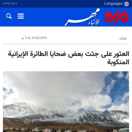
٠٧‏/٠٨‏/٢٠٢٦
إيران
٢٠‏/٠٢‏/٢٠١٨، ٦:٠٤ م
العثور على جثث بعض ضحايا الطائرة الإيرانية
المنكوبة