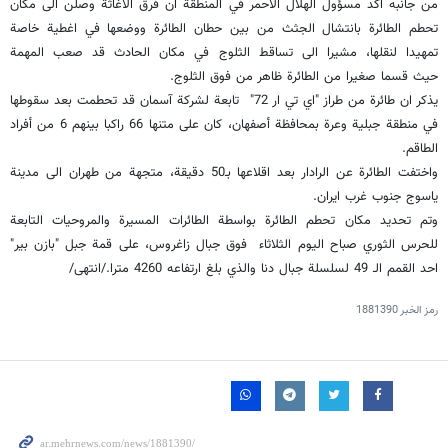
من جانبه اكد مسؤول الهلال الاحمر في المنطقة ان فرق الاغاثة وصلن الى مكان
تحطم الطائرة بانتشال الجثث من بين حطان الطائرة ووضعها في اغطية خاصة
تمهيدا لنقلها، مشيرا الى تساقط الثلوج في مكان الحادث قد صعب المهمة
حيث قسما صغيرا من الطائرة ظاهر من فوق الثلوج.
يذكر ان طائرة من طراز "اي تي ار 72" تابعة لشركة آسمان قد تحطمت بعد سقوطها
في منطقة جبلية وعرة بمحافظة أصفهان، كان على متنها 66 راكبا بينهم 6 من أفراد
الطاقم.
واختفت الطائرة عن الرادار بعد اقلاعها بـ50 دقيقة، متجهة من طهران الى مدينة
یاسوج جنوب غرب ايران.
وتم تحديد مكان تحطم الطائرة بواسطة الطائرات المسيرة والمروحيات التابعة
للحرس الثوري صباح اليوم الثلاثاء فوق جبال زاغروس، على قمة جبل "بازن بير"
احد القمم الـ 49 لسلسلة جبال دنا والذي بلغ ارتفاعه 4260 مترا./انتهى/
رمز الخبر
1881390