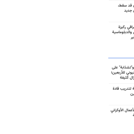
 قد سقط،
 جديد
راقي ركيزة
ي والدبلوماسية
ير
و"تشذابة" على
وني للأربعين؛
زال كثيفة
ة لتدريب قادة
ين
أعمال الأوكراني