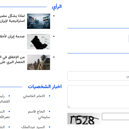
الرأي
لماذا يشكّل مضيق
استراتيجية لإيران
صدمة إيران لأحلام
من الإخفاق في ال
الحصار البري على 
اخبار الشخصيات
الامام الخامنئي
رئی
القضائی
الحاج قاسم
الس
سليماني
نصرالله
السید عبدالملک
الش