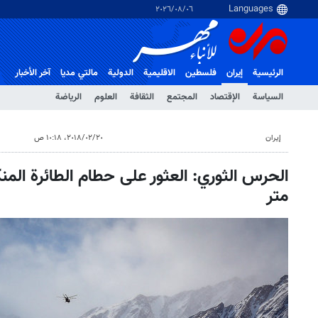
٠٦‏/٠٨‏/٢٠٢٦
الرئيسية
إيران
فلسطین
الاقلیمیة
الدولية
مالتي مدیا
آخر الأخبار
السياسة
الإقتصاد
المجتمع
الثقافة
العلوم
الرياضة
إيران
٢٠‏/٠٢‏/٢٠١٨، ١٠:١٨ ص
متر