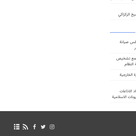
خ الزكزاكي
س صيانة
ر
ع تشخيص
النظام
ة الخارجية
د الاذاعات
يونات الاسلامية