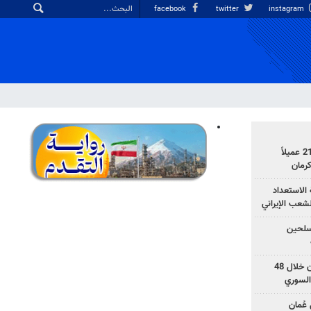
facebook
twitter
instagram
وزارة الأمن الإيرانية: اعتقال 21 عميلاً
الاستعداد
لشعب الإيراني
المسلحين
بزشكيان: خططوا لإسقاط إيران خلال 48
السوري
عُمان