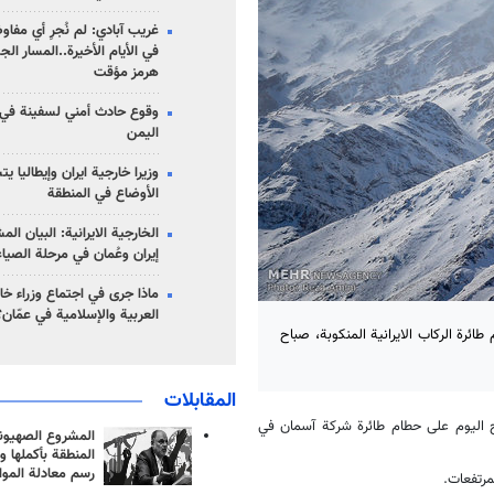
غريب آبادي: لم نُجرِ أي مفاو
في الأيام الأخيرة..المسار ال
هرمز مؤقت
وقوع حادث أمني لسفينة في
اليمن
وزيرا خارجية ايران وإيطاليا ي
الأوضاع في المنطقة
الخارجية الايرانية: البيان ال
إيران وعُمان في مرحلة الصياغ
ماذا جرى في اجتماع وزراء خا
العربية والإسلامية في عمّان؟
رة الركاب الايرانية المنكوبة، صباح
المقابلات
 اليوم على حطام طائرة شركة آسمان في
المشروع الصهيو
المنطقة بأكملها و
رسم معادلة الموا
رتفعات.