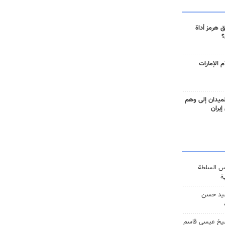
 هرمز أداة
؟
 الإمارات
ميدان إلى وهم
إيران
س السلطة
ة
يد حسن
يخ عيسى قاسم