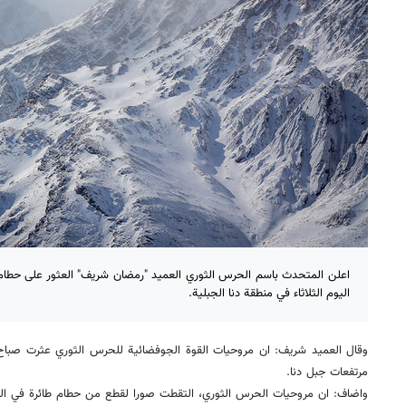
اعلن المتحدث باسم الحرس الثوري العميد "رمضان شريف" العثور على حطام طائ
اليوم الثلاثاء في منطقة دنا الجبلية.
وقال العميد شريف: ان مروحيات القوة الجوفضائية للحرس الثوري عثرت صباح
مرتفعات جبل دنا.
واضاف: ان مروحيات الحرس الثوري، التقطت صورا لقطع من حطام طائرة في الم