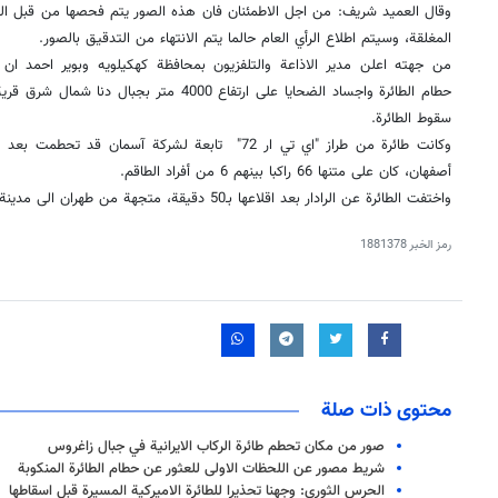
وقال العميد شريف: من اجل الاطمئنان فان هذه الصور يتم فحصها من قبل الم
المغلقة، وسيتم اطلاع الرأي العام حالما يتم الانتهاء من التدقيق بالصور.
من جهته اعلن مدير الاذاعة والتلفزيون بمحافظة كهكيلويه وبوير احمد ان 
حطام الطائرة واجساد الضحايا على ارتفاع 4000 متر
سقوط الطائرة.
وكانت طائرة من طراز "اي تي ار 72" تابعة لشركة آسما
أصفهان، كان على متنها 66 راكبا بينهم 6 من أفراد الطاقم
.
واختفت الطائرة عن الرادار بعد اقلاعها بـ50 دقيقة، متجهة من طهران الى مدينة یاسوج جنوب غرب ايران./انتهى
رمز الخبر
1881378
محتوى ذات صلة
صور من مكان تحطم طائرة الركاب الايرانية في جبال زاغروس
شريط مصور عن اللحظات الاولى للعثور عن حطام الطائرة المنكوبة
الحرس الثوري: وجهنا تحذيرا للطائرة الاميركية المسيرة قبل اسقاطها