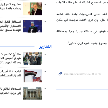
دير التنفيذي لشركة آسمان خلف الابواب
مشروع كسر إيران
وبدأت ولادة شرق
قائد احدى المروحيات ابلغه بانه شاهد
 بجبال دنا شمال شرق قرية نقل، وان فرق الانقاذ توجهت الى مكان
استقلال القرار الع
الاستقرار الإقليم
الهادئة تصنع التأث
ن قد تحطمت بعد سقوطها في منطقة جبلية وعرة بمحافظة
/
التقارير
منفذَيّ "شلمجه" 
طريق الفيض الملي
وحركة المرور لا ت
آيلب: أداة أمريكي
العراق المستقبلي
استدعاء القائم بال
إلى وزارة الخارجية