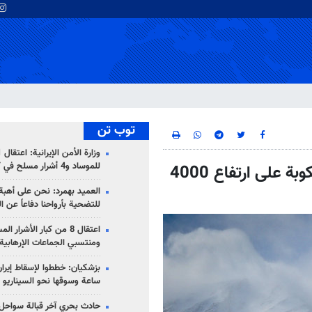
توب تن
للموساد و4 أشرار مسلح في كرمان
الحرس الثوري: العثور على حطام الطائرة المنكوبة على ارتفاع 4000
العميد بهمرد: نحن على أهبة 
للتضحية بأرواحنا دفاعاً عن ا
اعتقال 8 من كبار الأشرار 
ومنتسبي الجماعات الإرهابية
ساعة وسوقها نحو السيناريو 
حادث بحري آخر قبالة سواحل 