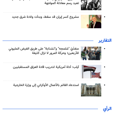
تعيد رسم معادلة المواجهة
مشروع كسر إيران قد سقط، وبدأت ولادة شرق جديد
التقارير
منفذَيّ "شلمجه" و"تشذابة" على طريق الفيض المليوني
للأربعين؛ وحركة المرور لا تزال كثيفة
آيلب: أداة أمريكية لتدريب قادة العراق المستقبليين
استدعاء القائم بالأعمال الأوكراني إلى وزارة الخارجية
الرأي