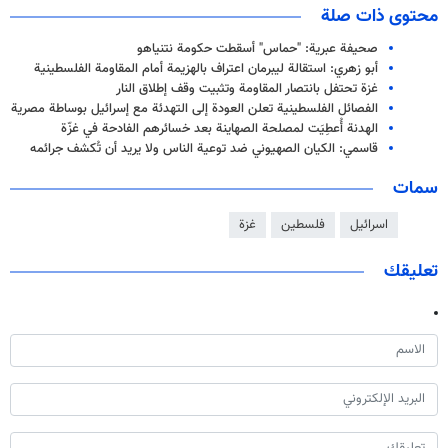
محتوى ذات صلة
صحيفة عبرية: "حماس" أسقطت حكومة نتنياهو
أبو زهري: استقالة ليبرمان اعتراف بالهزيمة أمام المقاومة الفلسطينية
غزة تحتفل بانتصار المقاومة وتثبيت وقف إطلاق النار
الفصائل الفلسطينية تعلن العودة إلى التهدئة مع إسرائيل بوساطة مصرية
الهدنة أُعطِيَت لمصلحة الصهاينة بعد خسائرهم الفادحة في غزّة
قاسمي: الكيان الصهيوني ضد توعية الناس ولا يريد أن تُكشف جرائمه
سمات
اسرائيل
فلسطين
غزة
تعليقك