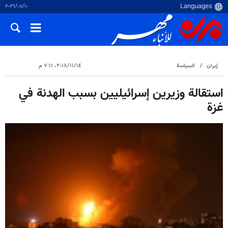
١٠‏/٠٨‏/٢٠٢٦
إيران
السياسة
١٤‏/١١‏/٢٠١٨، ٧:١١ م
استقالة وزيرين إسرائيليين بسبب الهدنة في
غزة