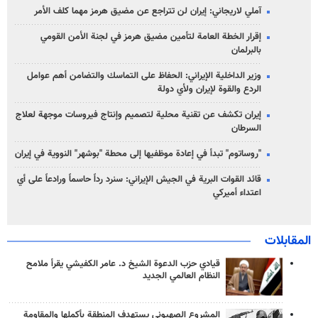
آملي لاريجاني: إيران لن تتراجع عن مضيق هرمز مهما كلف الأمر
إقرار الخطة العامة لتأمين مضيق هرمز في لجنة الأمن القومي
بالبرلمان
وزير الداخلية الإيراني: الحفاظ على التماسك والتضامن أهم عوامل
الردع والقوة لإيران ولأي دولة
إيران تكشف عن تقنية محلية لتصميم وإنتاج فيروسات موجهة لعلاج
السرطان
"روساتوم" تبدأ في إعادة موظفيها إلى محطة "بوشهر" النووية في إيران
قائد القوات البرية في الجيش الإيراني: سنرد رداً حاسماً ورادعاً على أي
اعتداء أميركي
المقابلات
قيادي حزب الدعوة الشيخ د. عامر الكفيشي يقرأ ملامح
النظام العالمي الجديد
المشروع الصهيوني يستهدف المنطقة بأكملها والمقاومة