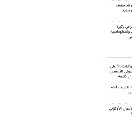
 قد سقط،
 جديد
راقي ركيزة
ي والدبلوماسية
ير
و"تشذابة" على
وني للأربعين؛
زال كثيفة
ة لتدريب قادة
ين
أعمال الأوكراني