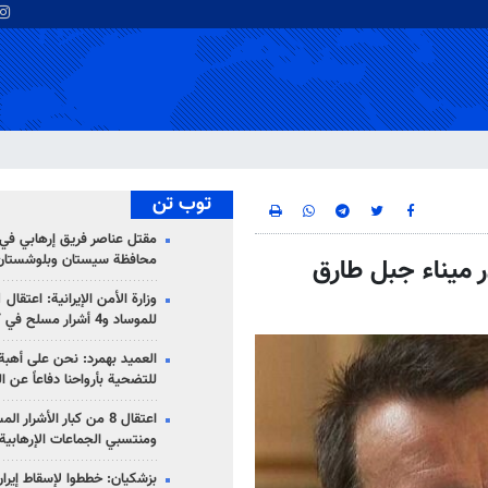
توب تن
مقتل عناصر فريق إرهابي في
محافظة سيستان وبلوشستان
ر ميناء جبل طارق
للموساد و4 أشرار مسلح في كرمان
العميد بهمرد: نحن على أهبة 
للتضحية بأرواحنا دفاعاً عن ا
اعتقال 8 من كبار الأشرار 
ومنتسبي الجماعات الإرهابية