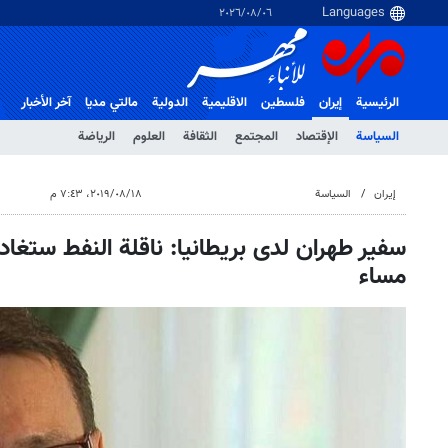
٠٦‏/٠٨‏/٢٠٢٦
الرئيسية
إيران
فلسطین
الاقلیمیة
الدولية
مالتي مدیا
آخر الأخبار
السياسة
الإقتصاد
المجتمع
الثقافة
العلوم
الرياضة
إيران
السياسة
١٨‏/٠٨‏/٢٠١٩، ٧:٤٣ م
سفير طهران لدى بريطانيا: ناقلة النفط ستغاد
مساء