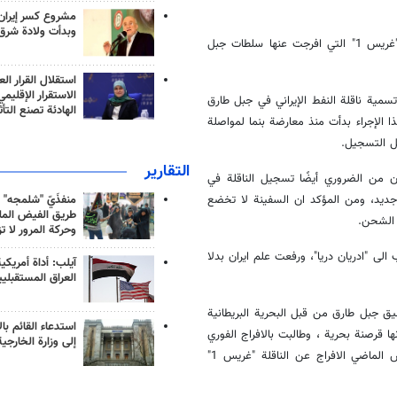
مشروع كسر إيران
وبدأت ولادة شرق
وکان حميد بعيدي نجاد قد اعلن في تغريدة سابقة ان ناقلة النفط الايرانية "غريس 1" التي افرجت عنها سلطات جبل
استقلال القرار الع
الاستقرار الإقليم
ة النفط "غريس 1"، وقال: ترک إعادة تسمية ناقلة النفط الإيراني في جبل طارق
الهادئة تصنع التأث
 الإجراء بدأت منذ معارضة بنما لمواصلة
حل التسجيل.
التقارير
ان من الضروري أيضًا تسجيل الناقلة في
منفذَيّ "شلمجه" 
 جديد، ومن المؤكد ان السفينة لا تخضع
طريق الفيض الملي
ن الشحن.
وحركة المرور لا ت
د تم تغيير اسمها يوم الجمعة 16 اغسطس / آب الى "ادريان دريا"، ورفعت علم ايران بدلا
آيلب: أداة أمريكي
العراق المستقبلي
جزت في مضيق جبل طارق من قبل البحرية البريطانية
استدعاء القائم بال
نها قرصنة بحرية ، وطالبت بالافراج الفوري
إلى وزارة الخارجية
عنها، وبعد قرابة 6 اسابيع قررت المحكمة العليا في جبل طارق يوم الخميس الماضي الافراج عن الناقلة "غريس 1"