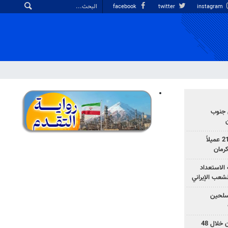
facebook
twitter
instagram
 جنوب
وزارة الأمن الإيرانية: اعتقال 21 عميلاً
الاستعداد
لشعب الإيراني
المسلحين
بزشكيان: خططوا لإسقاط إيران خلال 48