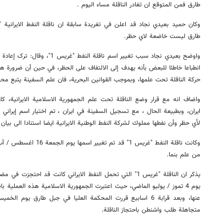
طارق فمن المتوقع ان تغادر الناقلة مساء اليوم .
طارق ليست خاضعة لاي حظر.
واوضح بعيدي نجاد سبب تغيير اسم ناقل
انطباعا خاطئا للبعض بأنه يهدف إلى الالتفاف على الحظر، في حين أن ضرورة هذا
حركة الناقلة تحت علمها، وبموجب القوانين البحرية، فان علم السفينة يتبع م
واضاف انه مع قرار وضع الناقلة تحت علم الجمهورية الاسلامية الايرانية، ك
ايران، وبطبيعة الحال ، مع تسجيل السفينة في ايران ، تم اختيار اسم إيراني
لأي حظر وأن نفطها مملوك لشركة النفط الوطنية الايرانية ايضا استنادا الى بيا
وكانت ناقلة النفط "غريس 1" ق
من علم بنما.
يذكر ان الناقلة "غريس 1" التي تحمل النفط الايراني كانت قد احت
يوم 4 تموز / يوليو الماضي، حيث اعتبرت الجمهورية الاسلامية هذه العملية با
متجاهلة طلب واشنطن باحتجاز الناقلة.