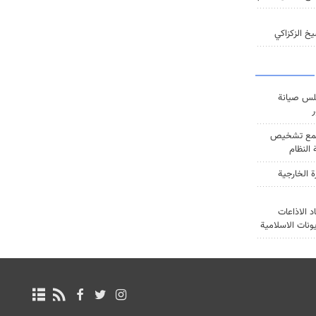
خ الزكزاكي
س صيانة
ر
ع تشخيص
النظام
ة الخارجية
د الاذاعات
يونات الاسلامية