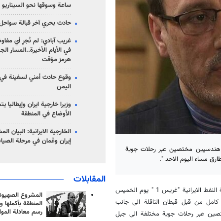
ساعة وسوقها نحو السيناريو 
حادث بحري آخر قبالة سواحل 
غريب آبادي: لم نُجرِ أي مفاو
في الأيام الأخيرة..المسار ال
هرمز مؤقت
وقوع حادث أمني لسفينة في
اليمن
وزيرا خارجية ايران وإيطاليا ي
الأوضاع في المنطقة
الخارجية الايرانية: البيان ال
إيران وعُمان في مرحلة الصياغ
ين هندسيين مختصين عبر رحلات جوية
ارق​ مساء اليوم الاحد ".
المقابلات
وكتب بعيدي نجاد في تغريدة على تويتر انه ومنذ صدور حكم انهاء احتجاز ناقلة النفط الايرانية "غريس 1 " يوم الخميس
المشروع الصهيو
ق كامل من قبل قبطان الناقلة الى جانب
المنطقة بأكملها و
رسم معادلة الموا
صين عبر رحلات جوية مختلفة الى جبل