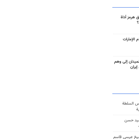
 هرمز أداة
؟
 الإمارات
ميدان إلى وهم
إيران
س السلطة
ة
يد حسن
يخ عيسى قاسم