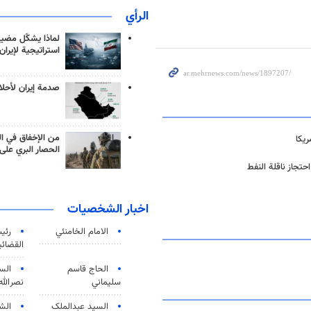
الرأي
لماذا يشكّل مضيق
استراتيجية لإيران
صدمة إيران لأحلام
من الإخفاق في ال
الحصار البري على 
حتجاز ناقلة النفط
اخبار الشخصيات
الامام الخامنئي
رئی
القضائی
الحاج قاسم
الس
سليماني
نصرالله
السید عبدالملک
الش