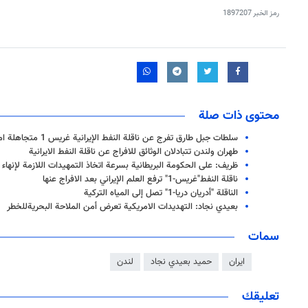
رمز الخبر
1897207
محتوى ذات صلة
سلطات جبل طارق تفرج عن ناقلة النفط الإيرانية غريس 1 متجاهلة امريكا
طهران ولندن تتبادلان الوثائق للافراج عن ناقلة النفط الايرانية
ظريف: على الحكومة البريطانية بسرعة اتخاذ التمهيدات اللازمة لإنهاء ا
ناقلة النفط"غريس-1" ترفع العلم الإيراني بعد الافراج عنها
الناقلة "أدريان دريا-1" تصل إلى المياه التركية
بعيدي نجاد: التهديدات الامريكية تعرض أمن الملاحة البحريةللخطر
سمات
ايران
حميد بعيدي نجاد
لندن
تعليقك