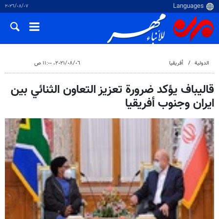
٠٧‏/٠٨‏/٢٠٢٦
الدولية
أفريقيا
٠٦‏/٠٨‏/٢٠٢١، ١١:٠٠ ص
قاليباف يؤكد ضرورة تعزيز التعاون الثنائي بين
ايران وجنوب أفريقيا