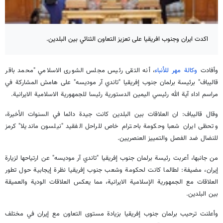
اكدت ايران وجنوب افريقيا على تعزيز التعاون الثنائي بين البلدين.
وأفادت
وكالة مهر للأنباء
، أنه التقى رئيس مجلس الشورى الاسلامي "محمد باقر
قاليباف" برئيسة برلمان جنوب إفريقيا "تاندي آر موديسه" على هامش المشاركة في
مراسم اداء آية الله رئيسي اليمين الدستورية رئيسا للجمهورية الاسلامية الايرانية.
وقال قاليباف: ان العلاقات بين البلدين كانت جيدة دائما في السنوات الأخيرة،
وتحظى ايران شعبا وحكومة باحترام خاص للراحل الفقيد "نيلسون مانديلا" كرمز
للنضال ضد الفصل والتمييز العنصريين.
من جانبها، أعربت رئيسة برلمان جنوب إفريقيا "تاندي آر موديسه" عن ارتياحها لزيارة
إيران، مضيفة: لطالما كانت لحكومة وشعب جنوب إفريقيا نظرة إيجابية حول تطور
العلاقات مع الجمهورية الإسلامية الايرانية، مما يعكس العلاقات الودية والعميقة
بين البلدين.
وأعلنت ترحيب برلمان جنوب إفريقيا بزيادة مستوى التعاون مع إيران في مختلف