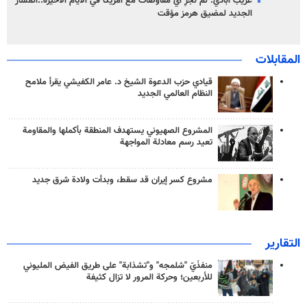
غريب آبادي: لم نُجرِ أي مفاوضات مع أمريكا في الأيام الأخيرة..المسار
الجديد لمضيق هرمز مؤقت
المقابلات
قيادي حزب الدعوة الشيخ د. عامر الكفيشي يقرأ ملامح
النظام العالمي الجديد
المشروع الصهيوني يستهدف المنطقة بأكملها والمقاومة
تعيد رسم معادلة المواجهة
مشروع كسر إيران قد سقط، وبدأت ولادة شرق جديد
التقارير
منفذَيّ "شلمجه" و"تشذابة" على طريق الفيض المليوني
للأربعين؛ وحركة المرور لا تزال كثيفة