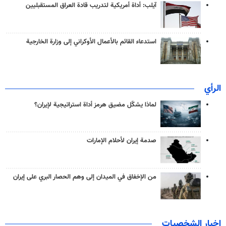
آيلب: أداة أمريكية لتدريب قادة العراق المستقبليين
استدعاء القائم بالأعمال الأوكراني إلى وزارة الخارجية
الرأي
لماذا يشكّل مضيق هرمز أداة استراتيجية لإيران؟
صدمة إيران لأحلام الإمارات
من الإخفاق في الميدان إلى وهم الحصار البري على إيران
اخبار الشخصيات