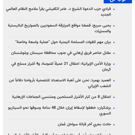
قيادي حزب الدعوة الشيخ د. عامر الكفيشي يقرأ ملامح النظام العالمي
الجديد
يحيى سريع: قصفنا مواقع المرتزقة السعوديين بالصواريخ الباليستية
والمسيّرات
بيان مهم للقوات المسلحة اليمنية حول "عملية واسعة وخاصة"
مقتل عناصر فريق إرهابي في جنوب محافظة سيستان وبلوشستان
وزارة الأمن الإيرانية: اعتقال 21 عميلاً للموساد و4 أشرار مسلح في
كرمان
العميد بهمرد: نحن على أهبة الاستعداد للتضحية بأرواحنا دفاعاً عن
الشعب الإيراني
اعتقال 8 من كبار الأشرار المسلحين ومنتسبي الجماعات الإرهابية
بزشكيان: خططوا لإسقاط إيران خلال 48 ساعة وسوقها نحو السيناريو
السوري
حادث بحري آخر قبالة سواحل عُمان