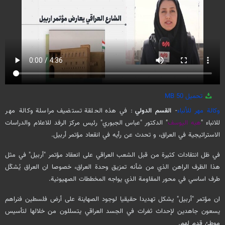
تحميل
50 MB
وكالة مهر للأنباء
-
القسم الدولي
: في هذه الحلقة تستضيف مراسلة وكالة مهر
للانباء "
هبه اليوسف
" الدكتور "عباس الجبوري" رئيس مركز الرفد للاعلام والدراسات
الاستراتيجية في العراق، و تحدث عن رأيه في انقعاد مؤتمر أربيل.
في ظل انتقادات كثيرة من قبل الشعب العراقي على انعقاد مؤتمر "أربيل" في مثل
هذا الظرف الراهن الذي من شأنه تمزيق وحدة العراق، خصوصا ان العراق يُشكّل
طرف اساسي في محور المقاومة الذي يواجه المخططات الصهيونية.
ان مؤتمر "أربيل" يشكل تهديدا حقيقيا لوجود الصهاينة على أرض فلسطين فنراهم
يسعون جاهدين لإحداث ثغرات في الجسد العراقي يتسللون من خلالها لتأسيس
موطئ قدم لهم.