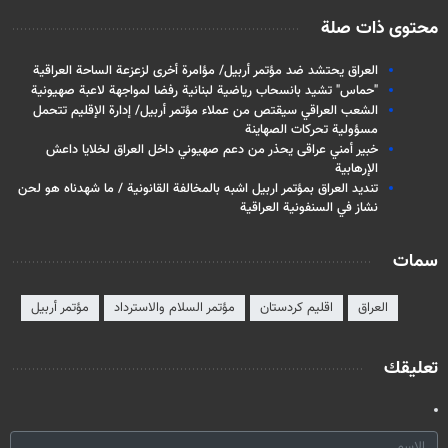
محتوى ذات صلة
العراق يحتشد ضد مؤتمر أربيل/ مؤامرة أخرى لزعزعة الساحة العراقية
"حماس" تشيد بانسحاب ریاضیة لبنانية رفضا لمواجهة لاعبة صهيونية
الشعب العراقي سيقتص من عملاء مؤتمر أربيل/ إدارة الإقليم تتحمل
مسؤولية تحركات الصهاينة
خبير أمني عراقی یحذر من دعم صهيوني داخل العراق لخلايا داعش
الإرهابية
تنديد العراق بمؤتمر اربيل اشبه بالمخالفة القانونية / ما شهدناه هو لحن
نشاز في السنفونية العراقية
سمات
العراق
اقليم كردستان
مؤتمر السلام والاسترداد
مؤتمر أربيل
تعليقك