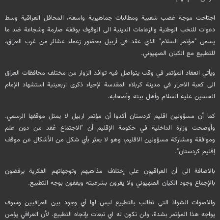
اجتاحت موجة غضب شعبية ومطالبات جماهيرية واسعة، المحافل العراقية وسط
دعوات للنخب الوطنية والزعامات الدينية الى الوقوف بوقفة صارمة وشجاعة ضد ما
يسمى "مؤتمر السلام" الذي عقد في أربيل بحضور زعماء عشائر من غرب العراق،
للتطبيع مع الكيان الصهيوني.
ويأتي انعقاد المؤتمر في وقت يتواصل فيه توافد الزوار من مختلف محافظات العراق
الى كعبة الاحرار في مدينة كربلاء المقدسة لإحياء ذكرى اربعينية استشهاد الإمام
الحسين عليه السلام وأهل بيته وأصحابه.
كما أن مسؤولين اقليم كردستان أكدوا أن مؤتمر اربيل لا يمثل موقفها الرسمي.
وأوضحت وزارة الداخلية في حكومة الإقليم أن "الاجتماع عُقد من دون علم
وموافقة ومشاركة مسؤولين الاقليم، وهو لا يعبّر بأي شكل من الأشكال عن موقف
إقليم كردستان".
بالاضافة الى أن العراقيون على إختلاف مذاهبهم وتوجهاتهم الفكرية يرفضون
بالإجماع وجود الكيان الصهيوني ولا يقرون بشرعيته ويقفون بوجه التطبيع.
والاصوات الشواذ التي تطالب بالتطبيع ليس لها أي وجود بين العراقيين وسوف
يواجه هذا المؤتمر بشدة، ولن تكون له اي تبعات بإتجاه التطبيع. لأن العراقي يؤمن