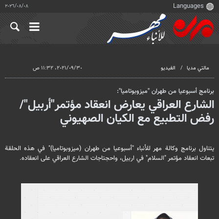
٠٨‏/٠٨‏/٢٠٢٦
مالتي مدیا
الفيديو
٣٠‏/٠٩‏/٢٠٢١، ١١:٣٢ ص
برنامج أسبوعيا من طهران "ميزوبوتاميا":
الشارع العراقي يعارض انعقاد مؤتمر"أربيل"/
رفض التطبيع مع الكيان الصهيوني
يتناول برنامج وكالة مهر للأنباء "أسبوعيا من طهران (ميزوبوتاميا)" في هذه الحلقة
تبعات انعقاد مؤتمر "السلام" في اربيل، واحجتاجات الشارع العراقي على انعقاده.