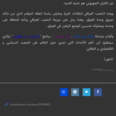
بان الكيان الصهيوني هو عدوه اللدود.
ووجه الشعب العراقي انتقادات كثيرة وعارض بشدة انعقاد المؤتمر الذي من شأنه
تمزيق وحدة العراق، وهذا يدل على عزيمة الشعب العراقي ودأبه للحفاظ على
وحدته ومحاولة تحسين الوضع الراهن في العراق.
وتُقدّم مراسلة
وكالة مهر للأنباء
،
هبه اليوسف
، برنامج "
اسبوعيا من طهران
" والذي
سيتطرق الى أهم الأحداث التي تجري حول العالم على الصعيد السياسي و
الاقتصادي و الثقافي.
/انتهى/
رمز الخبر
1918403