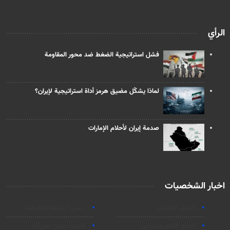
الرأي
فشل استراتيجية الضغط ضد محور المقاومة
لماذا يشكّل مضيق هرمز أداة استراتيجية لإيران؟
صدمة إيران لأحلام الإمارات
اخبار الشخصيات
الامام الخامنئي
رئیس السلطة القضائیة
الحاج قاسم سليماني
السيد حسن نصرالله